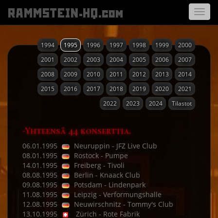
RAMMSTEIN-HQ.com
Avaa
navigo
1994
1995
1996
1997
1998
1999
2000
2001
2002
2003
2004
2005
2006
2007
2008
2009
2010
2011
2012
2013
2014
2015
2016
2017
2018
2019
2020
2021
2022
2023
2024
Tilastot
-Yhteensä 44 konserttia.
06.01.1995
Neuruppin - JFZ Live Club
08.01.1995
Rostock - Pumpe
14.01.1995
Freiberg - Tivoli
08.08.1995
Berlin - Knaack Club
09.08.1995
Potsdam - Lindenpark
11.08.1995
Leipzig - Verformungshalle
12.08.1995
Neuwirschnitz - Tommy's Club
13.10.1995
Zürich - Rote Fabrik