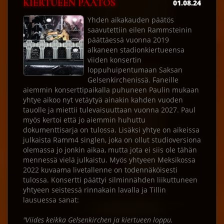
KIERTUEEN PÄÄTÖS
01.08.24
Yhden aikakauden päätös
saavutettiin eilen Rammsteinin
päättäessä vuonna 2019
alkaneen stadionkiertueensa
viiden konsertin
loppuhuipentumaan Saksan
Gelsenkirchenissä. Faneille
aiemmin konserttipaikalla puhuneen Paulin mukaan
yhtye aikoo nyt vetäytyä ainakin kahden vuoden
tauolle ja miettii tulevaisuuttaan vuonna 2027. Paul
myös kertoi että jo aiemmin huhuttu
dokumenttisarja on tulossa. Lisäksi yhtye on aikeissa
julkaista Ramm4 singlen, joka on ollut studioversiona
olemassa jo jonkin aikaa, mutta jota ei siis ole tähän
mennessä vielä julkaistu. Myös yhtyeen Meksikossa
2022 kuvaama livetallenne on todennäköisesti
tulossa. Konsertti päättyi silminnähden liikuttuneen
yhtyeen seistessä rinnakain lavalla ja Tillin
lausuessa sanat:
"Viides keikka Gelsenkirchen ja kiertueen loppu.