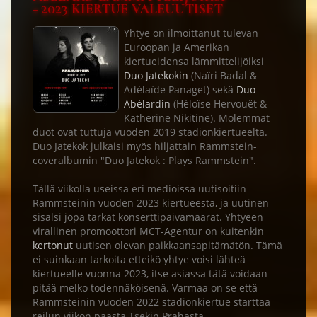
+ 2023 KIERTUE VALEUUTISET
Yhtye on ilmoittanut tulevan
Euroopan ja Amerikan
kiertueidensa lämmittelijöiksi
Duo Jatekokin
(Naïri Badal &
Adélaïde Panaget) sekä
Duo
Abélardin
(Héloïse Hervouët &
Katherine Nikitine). Molemmat
duot ovat tuttuja vuoden 2019 stadionkiertueelta.
Duo Jatekok julkaisi myös hiljattain Rammstein-
coveralbumin "Duo Jatekok : Plays Rammstein".
Tällä viikolla useissa eri medioissa uutisoitiin
Rammsteinin vuoden 2023 kiertueesta, ja uutinen
sisälsi jopa tarkat konserttipäivämäärät. Yhtyeen
virallinen promoottori MCT-Agentur on kuitenkin
kertonut
uutisen olevan paikkaansapitämätön. Tämä
ei suinkaan tarkoita etteikö yhtye voisi lähteä
kiertueelle vuonna 2023, itse asiassa tätä voidaan
pitää melko todennäköisenä. Varmaa on se että
Rammsteinin vuoden 2022 stadionkiertue starttaa
reilun viikon päästä Tsekin Prahasta.