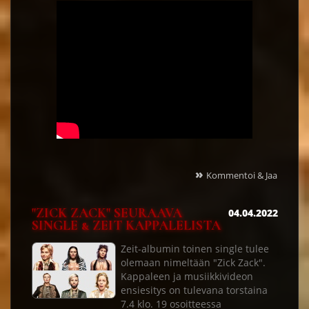
»
Kommentoi & Jaa
"ZICK ZACK" SEURAAVA
04.04.2022
SINGLE & ZEIT KAPPALELISTA
Zeit-albumin toinen single tulee
olemaan nimeltään "Zick Zack".
Kappaleen ja musiikkivideon
ensiesitys on tulevana torstaina
7.4 klo. 19 osoitteessa