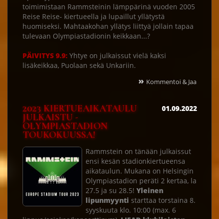
toimimistaan Rammsteinin lämppärinä vuoden 2005
Reise Reise- kiertueella ja lupaillut yllätystä
huomiseksi. Mahtaakohan yllätys liittyä jollain tapaa
tulevaan Olympiastadionin keikkaan...?
PÄIVITYS 9.9:
Yhtye on julkaissut vielä kaksi
lisäkeikkaa, Puolaan sekä Unkariin.
»
Kommentoi & Jaa
2023 KIERTUEAIKATAULU
01.09.2022
JULKAISTU -
OLYMPIASTADION
TOUKOKUUSSA!
Rammstein on tänään julkaissut
ensi kesän stadionkiertueensa
aikataulun. Mukana on Helsingin
Olympiastadion peräti 2 kertaa, la
27.5 ja su 28.5!
Yleinen
lipunmyynti
starttaa torstaina 8.
syyskuuta klo. 10:00 (max. 6