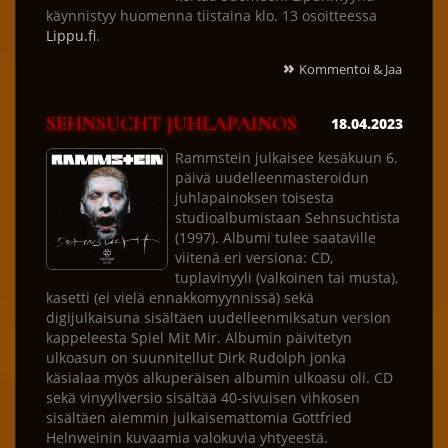
käynnistyy huomenna tiistaina klo. 13 osoitteessa
Lippu.fi
.
»
Kommentoi & Jaa
SEHNSUCHT JUHLAPAINOS
18.04.2023
Rammstein julkaisee kesäkuun 6.
päivä uudelleenmasteroidun
juhlapainoksen toisesta
studioalbumistaan Sehnsuchtista
(1997). Albumi tulee saataville
viitenä eri versiona: CD,
tuplavinyyli (valkoinen tai musta),
kasetti (ei vielä ennakkomyynnissä) sekä
digijulkaisuna sisältäen uudelleenmiksatun version
kappeleesta Spiel Mit Mir. Albumin päivitetyn
ulkoasun on suunnitellut Dirk Rudolph jonka
käsialaa myös alkuperäisen albumin ulkoasu oli. CD
sekä vinyyliversio sisältää 40-sivuisen vihkosen
sisältäen aiemmin julkaisemattomia Gottfried
Helnweinin kuvaamia valokuvia yhtyeestä.