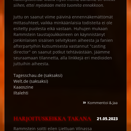
siihen, ettei myöskään meitä tuomita ennakkoon.
Juttu on saanut viime päivinä ennennäkemättömät
mittasuhteet, vaikka minkäänlaisia todisteita ei ole
esitetty puolesta eikä vastaan. Huhujen mukaan
Rammstein taustajoukkoineen on käynnistänyt
jonkinlaisen sisäisen selvityksen aiheesta ja fanien
afterpartyihin kutsumisesta vastannut "casting
director" on saanut potkut tehtävästään. Jäämme
seuraamaan tilannetta, alla linkkejä eri medioiden
juttuihin aiheesta.
Tagesschau.de (saksaksi)
Welt.de (saksaksi)
Kaaoszine
Iltalehti
»
Kommentoi & Jaa
HARJOITUSKEIKKA TAKANA
21.05.2023
Rammstein soitti eilen Liettuan Vilnassa