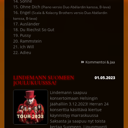
14. Sonne
15. Ohne Dich
(Piano versio Duo Abélardin kanssa, B-lava)
16. Engel
(Scala & Kolacny Brothers versio Duo Abélardin
kanssa, B-lava)
17. Ausländer
18. Du Riechst So Gut
19. Pussy
20. Rammstein
21. Ich Will
22. Adieu
»
Kommentoi & Jaa
LINDEMANN SUOMEEN
01.05.2023
JOULUKUUSSSA!
Lindemann saapuu
konsertoimaan Helsingin
Jäähalliin 3.12.2023! Herran 24
konserttia käsittävä kiertue
käynnistyy marraskuussa
Saksasta ja saapuu nyt toista
kertaa Suomeen. Lipunmyynti