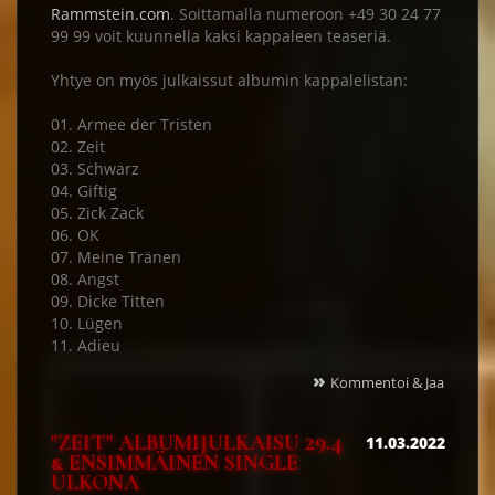
Rammstein.com
. Soittamalla numeroon +49 30 24 77
99 99 voit kuunnella kaksi kappaleen teaseriä.
Yhtye on myös julkaissut albumin kappalelistan:
01. Armee der Tristen
02. Zeit
03. Schwarz
04. Giftig
05. Zick Zack
06. OK
07. Meine Tränen
08. Angst
09. Dicke Titten
10. Lügen
11. Adieu
»
Kommentoi & Jaa
"ZEIT" ALBUMIJULKAISU 29.4
11.03.2022
& ENSIMMÄINEN SINGLE
ULKONA