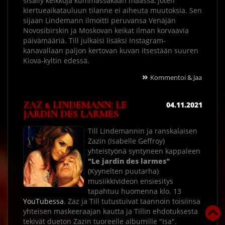
sisälly keikkoja kummassakaan maassa, joten
kiertueaikatauluun tilanne ei aiheuta muutoksia. Sen
sijaan Lindemann ilmoitti peruvansa Venäjän
Novosibirskin ja Moskovan keikat ilman korvaavia
päivämääriä. Till julkaisi lisäksi Instagram-
kanavallaan paljon kertovan kuvan itsestään suuren
Kiova-kyltin edessä.
»
Kommentoi & Jaa
ZAZ & LINDEMANN: LE
04.11.2021
JARDIN DES LARMES
Till Lindemannin ja ranskalaisen
Zazin (Isabelle Geffroy)
yhteistyönä syntyneen kappaleen
"Le jardin des larmes"
(Kyynelten puutarha)
musiikkivideon ensiesitys
tapahtuu huomenna klo. 13
YouTubessa
. Zaz ja Till tutustuivat taannoin toisiinsa
yhteisen maskeeraajan kautta ja Tillin ehdotuksesta
tekivät dueton Zazin tuoreelle albumille "Isa".