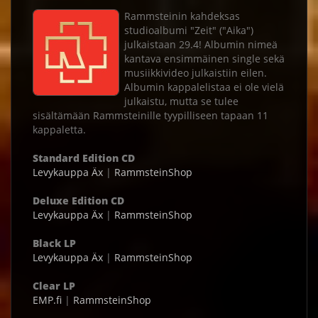
Rammsteinin kahdeksas
studioalbumi "Zeit" ("Aika")
julkaistaan 29.4! Albumin nimeä
kantava ensimmäinen single sekä
musiikkivideo julkaistiin eilen.
Albumin kappalelistaa ei ole vielä
julkaistu, mutta se tulee
sisältämään Rammsteinille tyypilliseen tapaan 11
kappaletta.
Standard Edition CD
Levykauppa Äx
|
RammsteinShop
Deluxe Edition CD
Levykauppa Äx
|
RammsteinShop
Black LP
Levykauppa Äx
|
RammsteinShop
Clear LP
EMP.fi
|
RammsteinShop