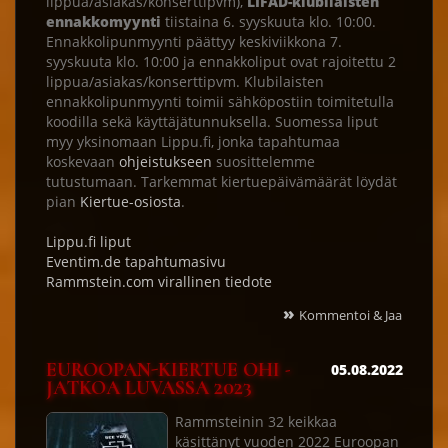
lippua/asiakas/konserttipvm),
LIFAD-klubilaisten
ennakkomyynti
tiistaina 6. syyskuuta klo. 10:00.
Ennakkolipunmyynti päättyy keskiviikkona 7.
syyskuuta klo. 10:00 ja ennakkoliput ovat rajoitettu 2
lippua/asiakas/konserttipvm. Klubilaisten
ennakkolipunmyynti toimii sähköpostiin toimitetulla
koodilla sekä käyttäjätunnuksella. Suomessa liput
myy yksinomaan Lippu.fi, jonka tapahtumaa
koskevaan
ohjeistukseen
suosittelemme
tutustumaan. Tarkemmat kiertuepäivämäärät löydät
pian
Kiertue-osiosta
.
Lippu.fi liput
Eventim.de tapahtumasivu
Rammstein.com virallinen tiedote
»
Kommentoi & Jaa
EUROOPAN-KIERTUE OHI -
05.08.2022
JATKOA LUVASSA 2023
Rammsteinin 32 keikkaa
käsittänyt vuoden 2022 Euroopan