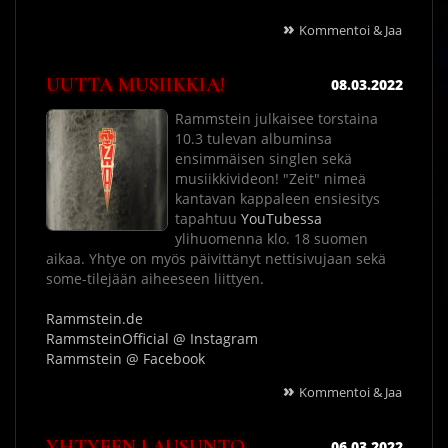
»
Kommentoi & Jaa
UUTTA MUSIIKKIA!
08.03.2022
Rammstein julkaisee torstaina
10.3 tulevan albuminsa
ensimmäisen singlen sekä
musiikkivideon! "Zeit" nimeä
kantavan kappaleen ensiesitys
tapahtuu
YouTubessa
ylihuomenna klo. 18 suomen
aikaa. Yhtye on myös päivittänyt nettisivujaan sekä
some-tilejään aiheeseen liittyen.
Rammstein.de
RammsteinOfficial @ Instagram
Rammstein @ Facebook
»
Kommentoi & Jaa
YHTYEEN LAUSUNTO
06.03.2022