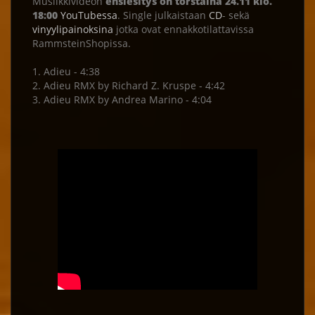
Musiikkivideon
ensiesitys on torstaina 24.11 klo.
18:00
YouTubessa
. Single julkaistaan
CD
- sekä
vinyylipainoksina
jotka ovat ennakkotilattavissa
RammsteinShopissa.
1. Adieu - 4:38
2. Adieu RMX by Richard Z. Kruspe - 4:42
3. Adieu RMX by Andrea Marino - 4:04