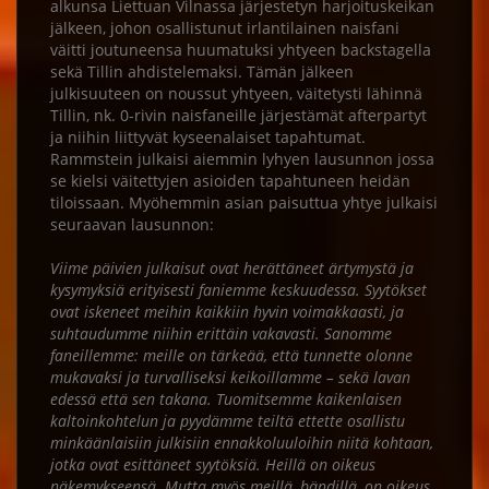
alkunsa Liettuan Vilnassa järjestetyn harjoituskeikan
jälkeen, johon osallistunut irlantilainen naisfani
väitti joutuneensa huumatuksi yhtyeen backstagella
sekä Tillin ahdistelemaksi. Tämän jälkeen
julkisuuteen on noussut yhtyeen, väitetysti lähinnä
Tillin, nk. 0-rivin naisfaneille järjestämät afterpartyt
ja niihin liittyvät kyseenalaiset tapahtumat.
Rammstein julkaisi aiemmin lyhyen lausunnon jossa
se kielsi väitettyjen asioiden tapahtuneen heidän
tiloissaan. Myöhemmin asian paisuttua yhtye julkaisi
seuraavan lausunnon:
Viime päivien julkaisut ovat herättäneet ärtymystä ja
kysymyksiä erityisesti faniemme keskuudessa. Syytökset
ovat iskeneet meihin kaikkiin hyvin voimakkaasti, ja
suhtaudumme niihin erittäin vakavasti. Sanomme
faneillemme: meille on tärkeää, että tunnette olonne
mukavaksi ja turvalliseksi keikoillamme – sekä lavan
edessä että sen takana. Tuomitsemme kaikenlaisen
kaltoinkohtelun ja pyydämme teiltä ettette osallistu
minkäänlaisiin julkisiin ennakkoluuloihin niitä kohtaan,
jotka ovat esittäneet syytöksiä. Heillä on oikeus
näkemykseensä. Mutta myös meillä, bändillä, on oikeus