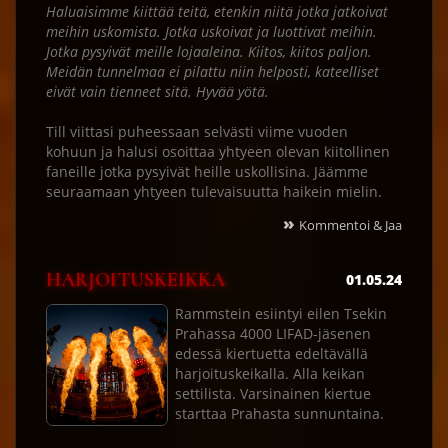
Haluaisimme kiittää teitä, etenkin niitä jotka jatkoivat
meihin uskomista. Jotka uskoivat ja luottivat meihin.
Jotka pysyivät meille lojaaleina. Kiitos, kiitos paljon.
Meidän tunnelmaa ei pilattu niin helposti, kateelliset
eivät vain tienneet sitä. Hyvää yötä.
Till viittasi puheessaan selvästi viime vuoden
kohuun ja halusi osoittaa yhtyeen olevan kiitollinen
faneille jotka pysyivät heille uskollisina. Jäämme
seuraamaan yhtyeen tulevaisuutta haikein mielin.
»
Kommentoi & Jaa
HARJOITUSKEIKKA
01.05.24
Rammstein esiintyi eilen Tsekin
Prahassa 4000 LIFAD-jäsenen
edessä kiertuetta edeltävällä
harjoituskeikalla. Alla keikan
settilista. Varsinainen kiertue
starttaa Prahasta sunnuntaina.