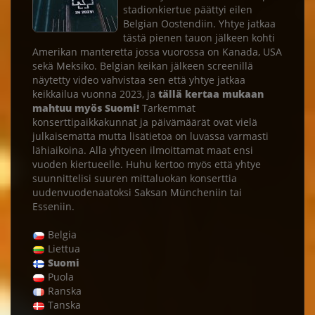
stadionkiertue päättyi eilen
Belgian Oostendiin. Yhtye jatkaa
tästä pienen tauon jälkeen kohti
Amerikan manteretta jossa vuorossa on Kanada, USA
sekä Meksiko. Belgian keikan jälkeen screenillä
näytetty video vahvistaa sen että yhtye jatkaa
keikkailua vuonna 2023, ja
tällä kertaa mukaan
mahtuu myös Suomi!
Tarkemmat
konserttipaikkakunnat ja päivämäärät ovat vielä
julkaisematta mutta lisätietoa on luvassa varmasti
lähiaikoina. Alla yhtyeen ilmoittamat maat ensi
vuoden kiertueelle. Huhu kertoo myös että yhtye
suunnittelisi suuren mittaluokan konserttia
uudenvuodenaatoksi Saksan Müncheniin tai
Esseniin.
Belgia
Liettua
Suomi
Puola
Ranska
Tanska