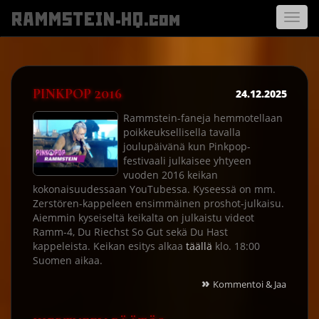
RAMMSTEIN-HQ.com
Avaa
navigo
PINKPOP 2016
24.12.2025
Rammstein-faneja hemmotellaan
poikkeuksellisella tavalla
joulupäivänä kun Pinkpop-
festivaali julkaisee yhtyeen
vuoden 2016 keikan
kokonaisuudessaan YouTubessa. Kyseessä on mm.
Zerstören-kappeleen ensimmäinen proshot-julkaisu.
Aiemmin kyseiseltä keikalta on julkaistu videot
Ramm-4, Du Riechst So Gut sekä Du Hast
kappeleista. Keikan esitys alkaa
täällä
klo. 18:00
Suomen aikaa.
»
Kommentoi & Jaa