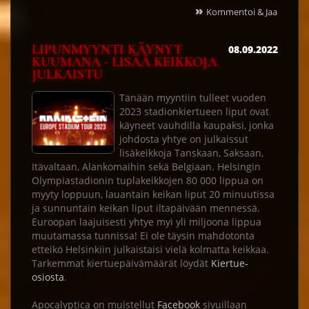
»
Kommentoi & Jaa
LIPUNMYYNTI KÄYNYT
08.09.2022
KUUMANA - LISÄÄ KEIKKOJA
JULKAISTU
Tänään myyntiin tulleet vuoden
2023 stadionkiertueen liput ovat
käyneet vauhdilla kaupaksi, jonka
johdosta yhtye on julkaissut
lisäkeikkoja Tanskaan, Saksaan,
Itävaltaan, Alankomaihin sekä Belgiaan. Helsingin
Olympiastadionin tuplakeikkojen 80 000 lippua on
myyty loppuun, lauantain keikan liput 20 minuutissa
ja sunnuntain keikan liput iltapäivään mennessä.
Euroopan laajuisesti yhtye myi yli miljoona lippua
muutamassa tunnissa! Ei ole täysin mahdotonta
etteikö Helsinkiin julkaistaisi vielä kolmatta keikkaa.
Tarkemmat kiertuepäivämäärät löydät
Kiertue-
osiosta
.
Apocalyptica on muistellut
Facebook
sivuillaan