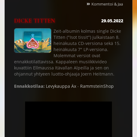
»
Kommentoi & Jaa
DICKE TITTEN
29.05.2022
Zeit-albumin kolmas single Dicke
Titten ("Isot tissit") julkaistaan 8.
heinäkuuta CD-versiona sekä 15.
heinäkuuta 7" LP-versiona.
Molemmat versiot ovat
ennakkotilattavissa. Kappaleen musiikkivideo
kuvattiin Ellmaussa Itävallan Alpeilla ja sen on
ohjannut yhtyeen luotto-ohjaaja Joern Heitmann.
Ennakkotilaa:
Levykauppa Äx
-
RammsteinShop