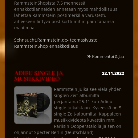
RammsteinShopista 7.5 mennessä
ennakkotilanneiden annetaan myös mahdollisuus
lähettää Rammstein-postimerkillä varustettu
aiheeseen liittyvä postikortti mihin päin tahansa
maailmaa.
Sehnsucht.Rammstein.de- teemasivusto
RammsteinShop ennakkotilaus
»
Kommentoi & Jaa
ADIEU SINGLE JA
22.11.2022
MUSIIKKIVIDEO
Rammstein julkaisee vielä yhden
singlen Zeit-albumilta
perjantaina 25.11 kun Adieu
single julkaistaan. Kyseessä on 5.
single Zeit-albumilta. Kappaleen
musiikkivideota kuvattiin mm.
Pariisin Oopperatalolla ja sen on
ohjannut Specter Berlin (Deutschland).