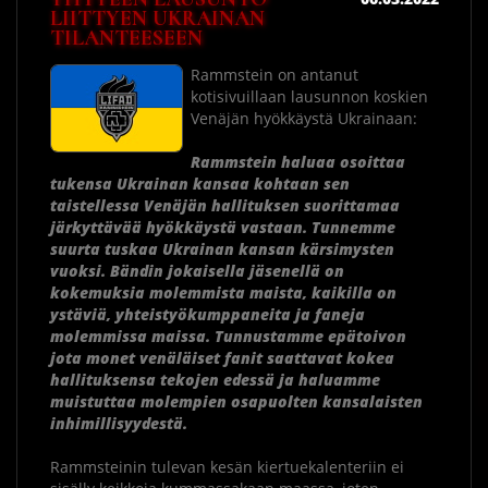
LIITTYEN UKRAINAN
TILANTEESEEN
Rammstein on antanut
kotisivuillaan lausunnon koskien
Venäjän hyökkäystä Ukrainaan:
Rammstein haluaa osoittaa
tukensa Ukrainan kansaa kohtaan sen
taistellessa Venäjän hallituksen suorittamaa
järkyttävää hyökkäystä vastaan. Tunnemme
suurta tuskaa Ukrainan kansan kärsimysten
vuoksi. Bändin jokaisella jäsenellä on
kokemuksia molemmista maista, kaikilla on
ystäviä, yhteistyökumppaneita ja faneja
molemmissa maissa. Tunnustamme epätoivon
jota monet venäläiset fanit saattavat kokea
hallituksensa tekojen edessä ja haluamme
muistuttaa molempien osapuolten kansalaisten
inhimillisyydestä.
Rammsteinin tulevan kesän kiertuekalenteriin ei