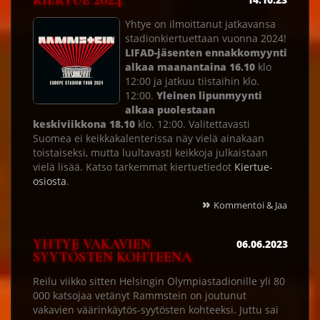
KIERTUE 2024
Yhtye on ilmoittanut jatkavansa
stadionkiertuettaan vuonna 2024!
LIFAD-jäsenten ennakkomyynti
alkaa maanantaina 16.10
klo
12:00 ja jatkuu tiistaihin klo.
12:00.
Yleinen lipunmyynti
alkaa puolestaan
keskiviikkona 18.10
klo. 12:00. Valitettavasti
Suomea ei keikkakalenterissa näy vielä ainakaan
toistaiseksi, mutta luultavasti keikkoja julkaistaan
vielä lisää. Katso tarkemmat kiertuetiedot
Kiertue-
osiosta
.
»
Kommentoi & Jaa
YHTYE VAKAVIEN
06.06.2023
SYYTÖSTEN KOHTEENA
Reilu viikko sitten Helsingin Olympiastadionille yli 80
000 katsojaa vetänyt Rammstein on joutunut
vakavien väärinkäytös-syytösten kohteeksi. Juttu sai