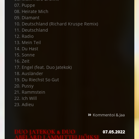
07. Puppe
08. Heirate Mich
09. Diamant
10. Deutschland (Richard Kruspe Remix)
11. Deutschland
12. Radio
13. Mein Teil
14. Du Hast
15. Sonne
16. Zeit
17. Engel (feat. Duo Jatekok)
18. Ausländer
19. Du Riechst So Gut
20. Pussy
21. Rammstein
22. Ich Will
23. Adieu
»
Kommentoi & Jaa
DUO JATEKOK & DUO
07.05.2022
ABÉLARD LÄMMITTELIJÖIKSI