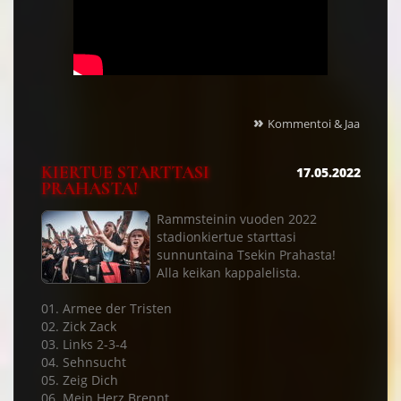
»
Kommentoi & Jaa
KIERTUE STARTTASI
17.05.2022
PRAHASTA!
Rammsteinin vuoden 2022
stadionkiertue starttasi
sunnuntaina Tsekin Prahasta!
Alla keikan kappalelista.
01. Armee der Tristen
02. Zick Zack
03. Links 2-3-4
04. Sehnsucht
05. Zeig Dich
06. Mein Herz Brennt