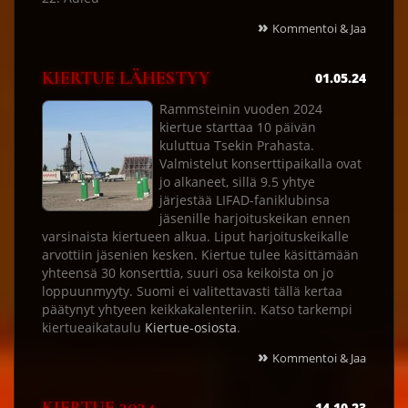
»
Kommentoi & Jaa
KIERTUE LÄHESTYY
01.05.24
Rammsteinin vuoden 2024
kiertue starttaa 10 päivän
kuluttua Tsekin Prahasta.
Valmistelut konserttipaikalla ovat
jo alkaneet, sillä 9.5 yhtye
järjestää LIFAD-faniklubinsa
jäsenille harjoituskeikan ennen
varsinaista kiertueen alkua. Liput harjoituskeikalle
arvottiin jäsenien kesken. Kiertue tulee käsittämään
yhteensä 30 konserttia, suuri osa keikoista on jo
loppuunmyyty. Suomi ei valitettavasti tällä kertaa
päätynyt yhtyeen keikkakalenteriin. Katso tarkempi
kiertueaikataulu
Kiertue-osiosta
.
»
Kommentoi & Jaa
14.10.23