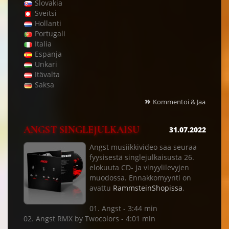
Slovakia
Sveitsi
Hollanti
Portugali
Italia
Espanja
Unkari
Itävalta
Saksa
»
Kommentoi & Jaa
ANGST SINGLEJULKAISU
31.07.2022
Angst musiikkivideo saa seuraa
fyysisestä singlejulkaisusta 26.
elokuuta CD- ja vinyylilevyjen
muodossa. Ennakkomyynti on
avattu
RammsteinShopissa
.
01. Angst - 3:44 min
02. Angst RMX by Twocolors - 4:01 min