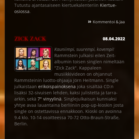
Tutustu ajantasaiseen kiertuekalenteriin
Kiertue-
osiossa
.
»
Kommentoi & Jaa
ZICK ZACK
08.04.2022
Kauniimpi, suurempi, kovempi!
Rammstein julkaisi eilen Zeit-
albumin toisen singlen nimeltään
"Zick Zack". Kappaleen
musiikkivideon on ohjannut
Rammsteinin luotto-ohjaaja Jörn Heitmann. Single
julkaistaan
erikoispainoksena
joka sisältää CD:n
lisäksi 32-sivuisen lehden, kaksi julistetta ja tarra-
arkin, sekä
7" vinyylinä
. Singlejulkaisun kunniaksi
yhtye avaa lauantaina berliiniin pop-up-kioskin josta
single on ostettavissa ennakkoon. Kioski on avoinna
9.4 klo. 10-14 osoitteessa 70-72 Otto-Braun-Straße,
Berlin.