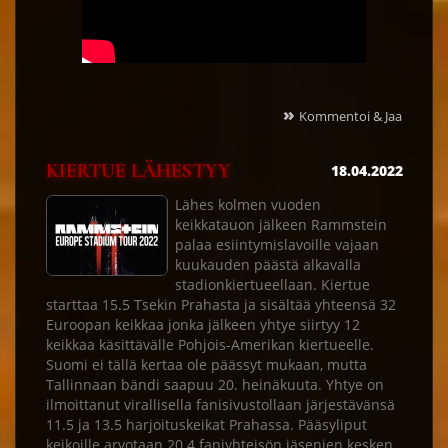
»
Kommentoi & Jaa
KIERTUE LÄHESTYY
18.04.2022
Lähes kolmen vuoden
keikkatauon jälkeen Rammstein
palaa esiintymislavoille vajaan
kuukauden päästä alkavalla
stadionkiertueellaan. Kiertue
starttaa 15.5 Tsekin Prahasta ja sisältää yhteensä 32
Euroopan keikkaa jonka jälkeen yhtye siirtyy 12
keikkaa käsittävälle Pohjois-Amerikan kiertueelle.
Suomi ei tällä kertaa ole päässyt mukaan, mutta
Tallinnaan bändi saapuu 20. heinäkuuta. Yhtye on
ilmoittanut virallisella fanisivustollaan järjestävänsä
11.5 ja 13.5 harjoituskeikat Prahassa. Pääsyliput
keikoille arvotaan 20.4 faniyhteisön jäsenien kesken.