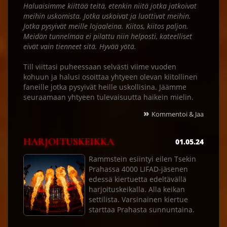
Haluaisimme kiittää teitä, etenkin niitä jotka jatkoivat
meihin uskomista. Jotka uskoivat ja luottivat meihin.
Jotka pysyivät meille lojaaleina. Kiitos, kiitos paljon.
Meidän tunnelmaa ei pilattu niin helposti, kateelliset
eivät vain tienneet sitä. Hyvää yötä.
Till viittasi puheessaan selvästi viime vuoden
kohuun ja halusi osoittaa yhtyeen olevan kiitollinen
faneille jotka pysyivät heille uskollisina. Jäämme
seuraamaan yhtyeen tulevaisuutta haikein mielin.
»
Kommentoi & Jaa
HARJOITUSKEIKKA
01.05.24
Rammstein esiintyi eilen Tsekin
Prahassa 4000 LIFAD-jäsenen
edessä kiertuetta edeltävällä
harjoituskeikalla. Alla keikan
settilista. Varsinainen kiertue
starttaa Prahasta sunnuntaina.