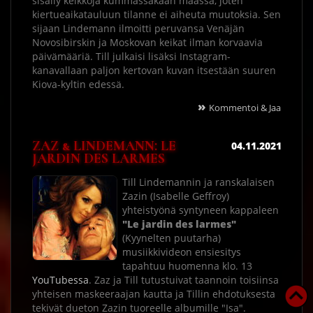
sisälly keikkoja kummassakaan maassa, joten
kiertueaikatauluun tilanne ei aiheuta muutoksia. Sen
sijaan Lindemann ilmoitti peruvansa Venäjän
Novosibirskin ja Moskovan keikat ilman korvaavia
päivämääriä. Till julkaisi lisäksi Instagram-
kanavallaan paljon kertovan kuvan itsestään suuren
Kiova-kyltin edessä.
»
Kommentoi & Jaa
ZAZ & LINDEMANN: LE
04.11.2021
JARDIN DES LARMES
Till Lindemannin ja ranskalaisen
Zazin (Isabelle Geffroy)
yhteistyönä syntyneen kappaleen
"Le jardin des larmes"
(Kyynelten puutarha)
musiikkivideon ensiesitys
tapahtuu huomenna klo. 13
YouTubessa
. Zaz ja Till tutustuivat taannoin toisiinsa
yhteisen maskeeraajan kautta ja Tillin ehdotuksesta
tekivät dueton Zazin tuoreelle albumille "Isa".