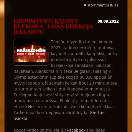
»
Kommentoi & Jaa
LIPUNMYYNTI KÄYNYT
08.09.2022
KUUMANA - LISÄÄ KEIKKOJA
JULKAISTU
Tänään myyntiin tulleet vuoden
2023 stadionkiertueen liput ovat
käyneet vauhdilla kaupaksi, jonka
johdosta yhtye on julkaissut
lisäkeikkoja Tanskaan, Saksaan,
Itävaltaan, Alankomaihin sekä Belgiaan. Helsingin
Olympiastadionin tuplakeikkojen 80 000 lippua on
myyty loppuun, lauantain keikan liput 20 minuutissa
ja sunnuntain keikan liput iltapäivään mennessä.
Euroopan laajuisesti yhtye myi yli miljoona lippua
muutamassa tunnissa! Ei ole täysin mahdotonta
etteikö Helsinkiin julkaistaisi vielä kolmatta keikkaa.
Tarkemmat kiertuepäivämäärät löydät
Kiertue-
osiosta
.
Apocalyptica on muistellut
Facebook
sivuillaan