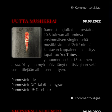
»
Kommentoi & Jaa
UUTTA MUSIIKKIA!
08.03.2022
Rammstein julkaisee torstaina
10.3 tulevan albuminsa
ensimmäisen singlen sekä
musiikkivideon! "Zeit" nimeä
kantavan kappaleen ensiesitys
tapahtuu
YouTubessa
ylihuomenna klo. 18 suomen
aikaa. Yhtye on myös päivittänyt nettisivujaan sekä
some-tilejään aiheeseen liittyen.
Rammstein.de
RammsteinOfficial @ Instagram
Rammstein @ Facebook
»
Kommentoi & Jaa
YHTYEEN LAUSUNTO
06.03.2022