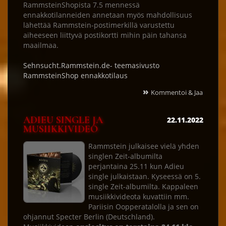
RammsteinShopista 7.5 mennessä
ennakkotilanneiden annetaan myös mahdollisuus
lähettää Rammstein-postimerkillä varustettu
aiheeseen liittyvä postikortti mihin päin tahansa
maailmaa.
Sehnsucht.Rammstein.de- teemasivusto
RammsteinShop ennakkotilaus
»
Kommentoi & Jaa
ADIEU SINGLE JA
22.11.2022
MUSIIKKIVIDEO
Rammstein julkaisee vielä yhden
singlen Zeit-albumilta
perjantaina 25.11 kun Adieu
single julkaistaan. Kyseessä on 5.
single Zeit-albumilta. Kappaleen
musiikkivideota kuvattiin mm.
Pariisin Oopperatalolla ja sen on
ohjannut Specter Berlin (Deutschland).