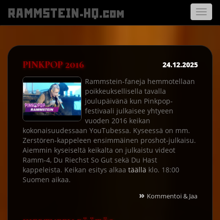
RAMMSTEIN-HQ.com
Avaa
navigo
PINKPOP 2016
24.12.2025
Rammstein-faneja hemmotellaan
poikkeuksellisella tavalla
joulupäivänä kun Pinkpop-
festivaali julkaisee yhtyeen
vuoden 2016 keikan
kokonaisuudessaan YouTubessa. Kyseessä on mm.
Zerstören-kappeleen ensimmäinen proshot-julkaisu.
Aiemmin kyseiseltä keikalta on julkaistu videot
Ramm-4, Du Riechst So Gut sekä Du Hast
kappeleista. Keikan esitys alkaa
täällä
klo. 18:00
Suomen aikaa.
»
Kommentoi & Jaa