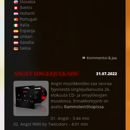
Slovakia
Sveitsi
Hollanti
Portugali
Italia
Espanja
Unkari
Itävalta
Saksa
»
Kommentoi & Jaa
ANGST SINGLEJULKAISU
31.07.2022
Angst musiikkivideo saa seuraa
fyysisestä singlejulkaisusta 26.
elokuuta CD- ja vinyylilevyjen
muodossa. Ennakkomyynti on
avattu
RammsteinShopissa
.
01. Angst - 3:44 min
02. Angst RMX by Twocolors - 4:01 min