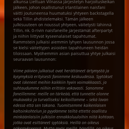
alkunsa Liettuan Vilnassa järjestetyn harjoituskeikan
jälkeen, johon osallistunut irlantilainen naisfani
väitti joutuneensa huumatuksi yhtyeen backstagella
sekä Tillin ahdistelemaksi. Tämän jälkeen
julkisuuteen on noussut yhtyeen, väitetysti lähinnä
Tillin, nk. 0-rivin naisfaneille järjestämät afterpartyt
ja niihin liittyvät kyseenalaiset tapahtumat.
Rammstein julkaisi aiemmin lyhyen lausunnon jossa
se kielsi väitettyjen asioiden tapahtuneen heidän
tiloissaan. Myöhemmin asian paisuttua yhtye julkaisi
seuraavan lausunnon:
Viime päivien julkaisut ovat herättäneet ärtymystä ja
kysymyksiä erityisesti faniemme keskuudessa. Syytökset
ovat iskeneet meihin kaikkiin hyvin voimakkaasti, ja
suhtaudumme niihin erittäin vakavasti. Sanomme
faneillemme: meille on tärkeää, että tunnette olonne
mukavaksi ja turvalliseksi keikoillamme – sekä lavan
edessä että sen takana. Tuomitsemme kaikenlaisen
kaltoinkohtelun ja pyydämme teiltä ettette osallistu
minkäänlaisiin julkisiin ennakkoluuloihin niitä kohtaan,
jotka ovat esittäneet syytöksiä. Heillä on oikeus
näkemykseensä. Mutta myös meillä, bändillä, on oikeus