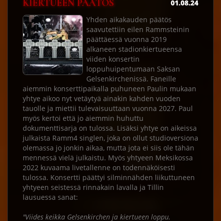
KIERTUEEN PÄÄTÖS
01.08.24
Yhden aikakauden päätös
saavutettiin eilen Rammsteinin
päättäessä vuonna 2019
alkaneen stadionkiertueensa
viiden konsertin
loppuhuipentumaan Saksan
Gelsenkirchenissä. Faneille
aiemmin konserttipaikalla puhuneen Paulin mukaan
yhtye aikoo nyt vetäytyä ainakin kahden vuoden
tauolle ja miettii tulevaisuuttaan vuonna 2027. Paul
myös kertoi että jo aiemmin huhuttu
dokumenttisarja on tulossa. Lisäksi yhtye on aikeissa
julkaista Ramm4 singlen, joka on ollut studioversiona
olemassa jo jonkin aikaa, mutta jota ei siis ole tähän
mennessä vielä julkaistu. Myös yhtyeen Meksikossa
2022 kuvaama livetallenne on todennäköisesti
tulossa. Konsertti päättyi silminnähden liikuttuneen
yhtyeen seistessä rinnakain lavalla ja Tillin
lausuessa sanat:
"Viides keikka Gelsenkirchen ja kiertueen loppu.