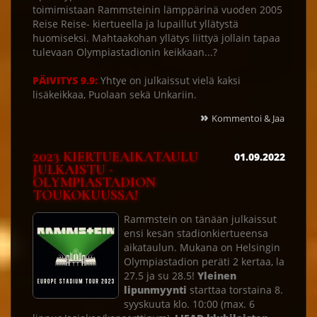
toimimistaan Rammsteinin lämppärinä vuoden 2005
Reise Reise- kiertueella ja lupaillut yllätystä
huomiseksi. Mahtaakohan yllätys liittyä jollain tapaa
tulevaan Olympiastadionin keikkaan...?
PÄIVITYS 9.9:
Yhtye on julkaissut vielä kaksi
lisäkeikkaa, Puolaan sekä Unkariin.
»
Kommentoi & Jaa
2023 KIERTUEAIKATAULU
01.09.2022
JULKAISTU -
OLYMPIASTADION
TOUKOKUUSSA!
Rammstein on tänään julkaissut
ensi kesän stadionkiertueensa
aikataulun. Mukana on Helsingin
Olympiastadion peräti 2 kertaa, la
27.5 ja su 28.5!
Yleinen
lipunmyynti
starttaa torstaina 8.
syyskuuta klo. 10:00 (max. 6