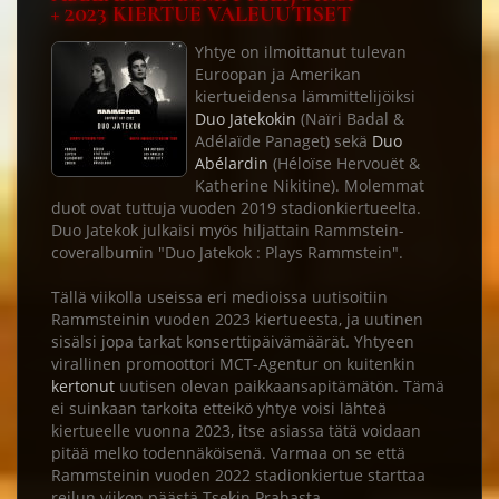
+ 2023 KIERTUE VALEUUTISET
Yhtye on ilmoittanut tulevan
Euroopan ja Amerikan
kiertueidensa lämmittelijöiksi
Duo Jatekokin
(Naïri Badal &
Adélaïde Panaget) sekä
Duo
Abélardin
(Héloïse Hervouët &
Katherine Nikitine). Molemmat
duot ovat tuttuja vuoden 2019 stadionkiertueelta.
Duo Jatekok julkaisi myös hiljattain Rammstein-
coveralbumin "Duo Jatekok : Plays Rammstein".
Tällä viikolla useissa eri medioissa uutisoitiin
Rammsteinin vuoden 2023 kiertueesta, ja uutinen
sisälsi jopa tarkat konserttipäivämäärät. Yhtyeen
virallinen promoottori MCT-Agentur on kuitenkin
kertonut
uutisen olevan paikkaansapitämätön. Tämä
ei suinkaan tarkoita etteikö yhtye voisi lähteä
kiertueelle vuonna 2023, itse asiassa tätä voidaan
pitää melko todennäköisenä. Varmaa on se että
Rammsteinin vuoden 2022 stadionkiertue starttaa
reilun viikon päästä Tsekin Prahasta.