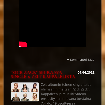
»
Kommentoi & Jaa
"ZICK ZACK" SEURAAVA
04.04.2022
SINGLE & ZEIT KAPPALELISTA
Zeit-albumin toinen single tulee
olemaan nimeltään "Zick Zack".
Kappaleen ja musiikkivideon
ensiesitys on tulevana torstaina
7.4 klo. 19 osoitteessa