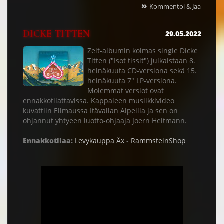
»
Kommentoi & Jaa
DICKE TITTEN
29.05.2022
Zeit-albumin kolmas single Dicke
Titten ("Isot tissit") julkaistaan 8.
heinäkuuta CD-versiona sekä 15.
heinäkuuta 7" LP-versiona.
Molemmat versiot ovat
ennakkotilattavissa. Kappaleen musiikkivideo
kuvattiin Ellmaussa Itävallan Alpeilla ja sen on
ohjannut yhtyeen luotto-ohjaaja Joern Heitmann.
Ennakkotilaa:
Levykauppa Äx
-
RammsteinShop