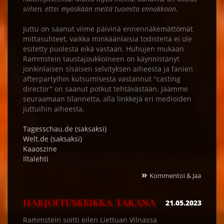
siihen, ettei myöskään meitä tuomita ennakkoon.
Juttu on saanut viime päivinä ennennäkemättömät
mittasuhteet, vaikka minkäänlaisia todisteita ei ole
esitetty puolesta eikä vastaan. Huhujen mukaan
Rammstein taustajoukkoineen on käynnistänyt
jonkinlaisen sisäisen selvityksen aiheesta ja fanien
afterpartyihin kutsumisesta vastannut "casting
director" on saanut potkut tehtävästään. Jäämme
seuraamaan tilannetta, alla linkkejä eri medioiden
juttuihin aiheesta.
Tagesschau.de (saksaksi)
Welt.de (saksaksi)
Kaaoszine
Iltalehti
»
Kommentoi & Jaa
HARJOITUSKEIKKA TAKANA
21.05.2023
Rammstein soitti eilen Liettuan Vilnassa