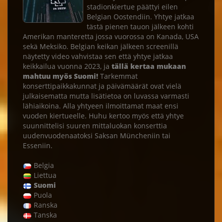
stadionkiertue päättyi eilen
Belgian Oostendiin. Yhtye jatkaa
tästä pienen tauon jälkeen kohti
Amerikan manteretta jossa vuorossa on Kanada, USA
sekä Meksiko. Belgian keikan jälkeen screenillä
näytetty video vahvistaa sen että yhtye jatkaa
keikkailua vuonna 2023, ja
tällä kertaa mukaan
mahtuu myös Suomi!
Tarkemmat
konserttipaikkakunnat ja päivämäärät ovat vielä
julkaisematta mutta lisätietoa on luvassa varmasti
lähiaikoina. Alla yhtyeen ilmoittamat maat ensi
vuoden kiertueelle. Huhu kertoo myös että yhtye
suunnittelisi suuren mittaluokan konserttia
uudenvuodenaatoksi Saksan Müncheniin tai
Esseniin.
Belgia
Liettua
Suomi
Puola
Ranska
Tanska