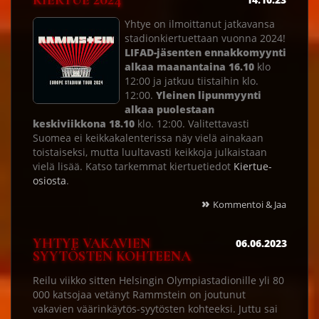
KIERTUE 2024
Yhtye on ilmoittanut jatkavansa
stadionkiertuettaan vuonna 2024!
LIFAD-jäsenten ennakkomyynti
alkaa maanantaina 16.10
klo
12:00 ja jatkuu tiistaihin klo.
12:00.
Yleinen lipunmyynti
alkaa puolestaan
keskiviikkona 18.10
klo. 12:00. Valitettavasti
Suomea ei keikkakalenterissa näy vielä ainakaan
toistaiseksi, mutta luultavasti keikkoja julkaistaan
vielä lisää. Katso tarkemmat kiertuetiedot
Kiertue-
osiosta
.
»
Kommentoi & Jaa
YHTYE VAKAVIEN
06.06.2023
SYYTÖSTEN KOHTEENA
Reilu viikko sitten Helsingin Olympiastadionille yli 80
000 katsojaa vetänyt Rammstein on joutunut
vakavien väärinkäytös-syytösten kohteeksi. Juttu sai