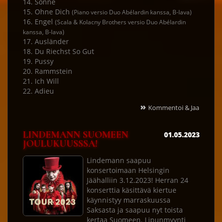
14. Sonne
15. Ohne Dich
(Piano versio Duo Abélardin kanssa, B-lava)
16. Engel
(Scala & Kolacny Brothers versio Duo Abélardin
kanssa, B-lava)
17. Ausländer
18. Du Riechst So Gut
19. Pussy
20. Rammstein
21. Ich Will
22. Adieu
»
Kommentoi & Jaa
LINDEMANN SUOMEEN
01.05.2023
JOULUKUUSSSA!
Lindemann saapuu
konsertoimaan Helsingin
Jäähalliin 3.12.2023! Herran 24
konserttia käsittävä kiertue
käynnistyy marraskuussa
Saksasta ja saapuu nyt toista
kertaa Suomeen. Lipunmyynti