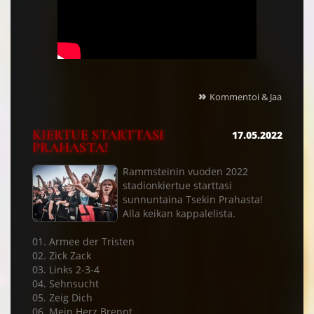
»
Kommentoi & Jaa
KIERTUE STARTTASI
17.05.2022
PRAHASTA!
Rammsteinin vuoden 2022
stadionkiertue starttasi
sunnuntaina Tsekin Prahasta!
Alla keikan kappalelista.
01. Armee der Tristen
02. Zick Zack
03. Links 2-3-4
04. Sehnsucht
05. Zeig Dich
06. Mein Herz Brennt