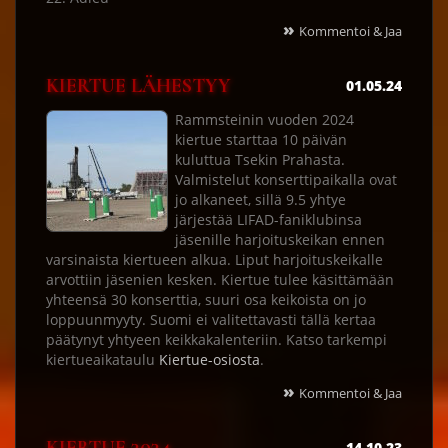
»
Kommentoi & Jaa
KIERTUE LÄHESTYY
01.05.24
Rammsteinin vuoden 2024
kiertue starttaa 10 päivän
kuluttua Tsekin Prahasta.
Valmistelut konserttipaikalla ovat
jo alkaneet, sillä 9.5 yhtye
järjestää LIFAD-faniklubinsa
jäsenille harjoituskeikan ennen
varsinaista kiertueen alkua. Liput harjoituskeikalle
arvottiin jäsenien kesken. Kiertue tulee käsittämään
yhteensä 30 konserttia, suuri osa keikoista on jo
loppuunmyyty. Suomi ei valitettavasti tällä kertaa
päätynyt yhtyeen keikkakalenteriin. Katso tarkempi
kiertueaikataulu
Kiertue-osiosta
.
»
Kommentoi & Jaa
14.10.23