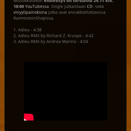
Musiikkivideon
ensiesitys on torstaina 24.11 klo.
18:00
YouTubessa
. Single julkaistaan
CD
- sekä
vinyylipainoksina
jotka ovat ennakkotilattavissa
RammsteinShopissa.
1. Adieu - 4:38
2. Adieu RMX by Richard Z. Kruspe - 4:42
3. Adieu RMX by Andrea Marino - 4:04