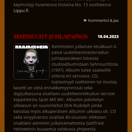
käynnistyy huomenna tiistaina klo. 13 osoitteessa
Lippu.fi
.
»
Kommentoi & Jaa
SEHNSUCHT JUHLAPAINOS
18.04.2023
Rammstein julkaisee kesäkuun 6.
päivä uudelleenmasteroidun
juhlapainoksen toisesta
studioalbumistaan Sehnsuchtista
(1997). Albumi tulee saataville
viitenä eri versiona: CD,
tuplavinyyli (valkoinen tai musta),
kasetti (ei vielä ennakkomyynnissä) sekä
digijulkaisuna sisältäen uudelleenmiksatun version
kappeleesta Spiel Mit Mir. Albumin päivitetyn
ulkoasun on suunnitellut Dirk Rudolph jonka
käsialaa myös alkuperäisen albumin ulkoasu oli. CD
sekä vinyyliversio sisältää 40-sivuisen vihkosen
sisältäen aiemmin julkaisemattomia Gottfried
Helnweinin kuvaamia valokuvia yhtyeestä.