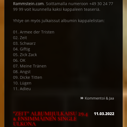
Rammstein.com
. Soittamalla numeroon +49 30 24 77
99 99 voit kuunnella kaksi kappaleen teaseriä.
Yhtye on myös julkaissut albumin kappalelistan:
01. Armee der Tristen
02. Zeit
03. Schwarz
04. Giftig
05. Zick Zack
06. OK
07. Meine Tränen
08. Angst
09. Dicke Titten
10. Lügen
11. Adieu
»
Kommentoi & Jaa
"ZEIT" ALBUMIJULKAISU 29.4
11.03.2022
& ENSIMMÄINEN SINGLE
ULKONA