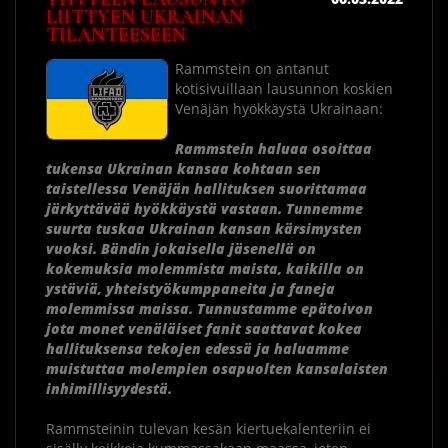
LIITTYEN UKRAINAN
TILANTEESEEN
Rammstein on antanut
kotisivuillaan lausunnon koskien
Venäjän hyökkäystä Ukrainaan:
Rammstein haluaa osoittaa
tukensa Ukrainan kansaa kohtaan sen
taistellessa Venäjän hallituksen suorittamaa
järkyttävää hyökkäystä vastaan. Tunnemme
suurta tuskaa Ukrainan kansan kärsimysten
vuoksi. Bändin jokaisella jäsenellä on
kokemuksia molemmista maista, kaikilla on
ystäviä, yhteistyökumppaneita ja faneja
molemmissa maissa. Tunnustamme epätoivon
jota monet venäläiset fanit saattavat kokea
hallituksensa tekojen edessä ja haluamme
muistuttaa molempien osapuolten kansalaisten
inhimillisyydestä.
Rammsteinin tulevan kesän kiertuekalenteriin ei