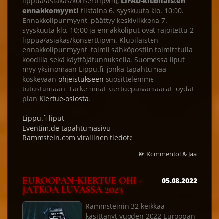
lippua/asiakas/konserttipvm),
LIFAD-klubilaisten
ennakkomyynti
tiistaina 6. syyskuuta klo. 10:00.
Ennakkolipunmyynti päättyy keskiviikkona 7.
syyskuuta klo. 10:00 ja ennakkoliput ovat rajoitettu 2
lippua/asiakas/konserttipvm. Klubilaisten
ennakkolipunmyynti toimii sähköpostiin toimitetulla
koodilla sekä käyttäjätunnuksella. Suomessa liput
myy yksinomaan Lippu.fi, jonka tapahtumaa
koskevaan
ohjeistukseen
suosittelemme
tutustumaan. Tarkemmat kiertuepäivämäärät löydät
pian
Kiertue-osiosta
.
Lippu.fi liput
Eventim.de tapahtumasivu
Rammstein.com virallinen tiedote
»
Kommentoi & Jaa
EUROOPAN-KIERTUE OHI -
05.08.2022
JATKOA LUVASSA 2023
Rammsteinin 32 keikkaa
käsittänyt vuoden 2022 Euroopan