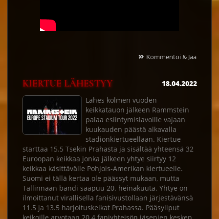
»
Kommentoi & Jaa
KIERTUE LÄHESTYY
18.04.2022
Lähes kolmen vuoden
keikkatauon jälkeen Rammstein
palaa esiintymislavoille vajaan
kuukauden päästä alkavalla
stadionkiertueellaan. Kiertue
starttaa 15.5 Tsekin Prahasta ja sisältää yhteensä 32
Euroopan keikkaa jonka jälkeen yhtye siirtyy 12
keikkaa käsittävälle Pohjois-Amerikan kiertueelle.
Suomi ei tällä kertaa ole päässyt mukaan, mutta
Tallinnaan bändi saapuu 20. heinäkuuta. Yhtye on
ilmoittanut virallisella fanisivustollaan järjestävänsä
11.5 ja 13.5 harjoituskeikat Prahassa. Pääsyliput
keikoille arvotaan 20.4 faniyhteisön jäsenien kesken.