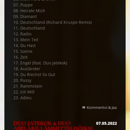
07. Puppe
08. Heirate Mich
09. Diamant
10. Deutschland (Richard Kruspe Remix)
11. Deutschland
12. Radio
13. Mein Teil
14. Du Hast
15. Sonne
16. Zeit
17. Engel (feat. Duo Jatekok)
18. Ausländer
19. Du Riechst So Gut
20. Pussy
21. Rammstein
22. Ich Will
23. Adieu
»
Kommentoi & Jaa
DUO JATEKOK & DUO
07.05.2022
ABÉLARD LÄMMITTELIJÖIKSI