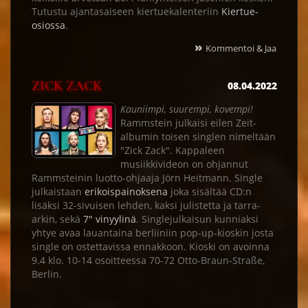
Tutustu ajantasaiseen kiertuekalenteriin
Kiertue-
osiossa
.
»
Kommentoi & Jaa
ZICK ZACK
08.04.2022
Kauniimpi, suurempi, kovempi!
Rammstein julkaisi eilen Zeit-
albumin toisen singlen nimeltään
"Zick Zack". Kappaleen
musiikkivideon on ohjannut
Rammsteinin luotto-ohjaaja Jörn Heitmann. Single
julkaistaan
erikoispainoksena
joka sisältää CD:n
lisäksi 32-sivuisen lehden, kaksi julistetta ja tarra-
arkin, sekä
7" vinyylinä
. Singlejulkaisun kunniaksi
yhtye avaa lauantaina berliiniin pop-up-kioskin josta
single on ostettavissa ennakkoon. Kioski on avoinna
9.4 klo. 10-14 osoitteessa 70-72 Otto-Braun-Straße,
Berlin.