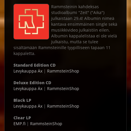
Rammsteinin kahdeksas
studioalbumi "Zeit" ("Aika")
julkaistaan 29.4! Albumin nimeä
kantava ensimmäinen single sekä
musiikkivideo julkaistiin eilen.
Albumin kappalelistaa ei ole vielä
julkaistu, mutta se tulee
sisältämään Rammsteinille tyypilliseen tapaan 11
kappaletta.
Standard Edition CD
Levykauppa Äx
|
RammsteinShop
Deluxe Edition CD
Levykauppa Äx
|
RammsteinShop
Black LP
Levykauppa Äx
|
RammsteinShop
Clear LP
EMP.fi
|
RammsteinShop