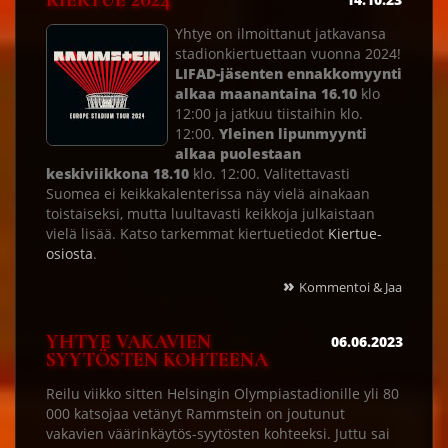
KIERTUE 2024
Yhtye on ilmoittanut jatkavansa
stadionkiertuettaan vuonna 2024!
LIFAD-jäsenten ennakkomyynti
alkaa maanantaina 16.10
klo
12:00 ja jatkuu tiistaihin klo.
12:00.
Yleinen lipunmyynti
alkaa puolestaan
keskiviikkona 18.10
klo. 12:00. Valitettavasti
Suomea ei keikkakalenterissa näy vielä ainakaan
toistaiseksi, mutta luultavasti keikkoja julkaistaan
vielä lisää. Katso tarkemmat kiertuetiedot
Kiertue-
osiosta
.
»
Kommentoi & Jaa
YHTYE VAKAVIEN
06.06.2023
SYYTÖSTEN KOHTEENA
Reilu viikko sitten Helsingin Olympiastadionille yli 80
000 katsojaa vetänyt Rammstein on joutunut
vakavien väärinkäytös-syytösten kohteeksi. Juttu sai