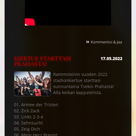
»
Kommentoi & Jaa
KIERTUE STARTTASI
17.05.2022
PRAHASTA!
Rammsteinin vuoden 2022
stadionkiertue starttasi
sunnuntaina Tsekin Prahasta!
Alla keikan kappalelista.
01. Armee der Tristen
02. Zick Zack
03. Links 2-3-4
04. Sehnsucht
05. Zeig Dich
06. Mein Herz Brennt