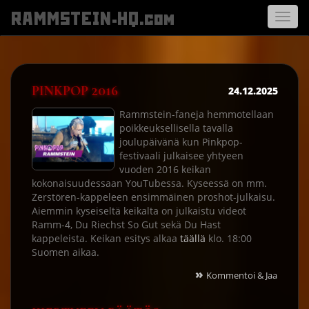
RAMMSTEIN-HQ.com
Avaa
navigo
PINKPOP 2016
24.12.2025
Rammstein-faneja hemmotellaan
poikkeuksellisella tavalla
joulupäivänä kun Pinkpop-
festivaali julkaisee yhtyeen
vuoden 2016 keikan
kokonaisuudessaan YouTubessa. Kyseessä on mm.
Zerstören-kappeleen ensimmäinen proshot-julkaisu.
Aiemmin kyseiseltä keikalta on julkaistu videot
Ramm-4, Du Riechst So Gut sekä Du Hast
kappeleista. Keikan esitys alkaa
täällä
klo. 18:00
Suomen aikaa.
»
Kommentoi & Jaa