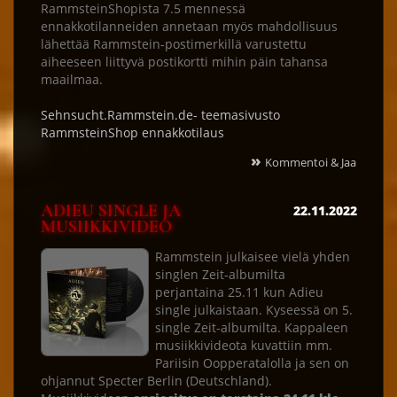
RammsteinShopista 7.5 mennessä
ennakkotilanneiden annetaan myös mahdollisuus
lähettää Rammstein-postimerkillä varustettu
aiheeseen liittyvä postikortti mihin päin tahansa
maailmaa.
Sehnsucht.Rammstein.de- teemasivusto
RammsteinShop ennakkotilaus
»
Kommentoi & Jaa
ADIEU SINGLE JA
22.11.2022
MUSIIKKIVIDEO
Rammstein julkaisee vielä yhden
singlen Zeit-albumilta
perjantaina 25.11 kun Adieu
single julkaistaan. Kyseessä on 5.
single Zeit-albumilta. Kappaleen
musiikkivideota kuvattiin mm.
Pariisin Oopperatalolla ja sen on
ohjannut Specter Berlin (Deutschland).