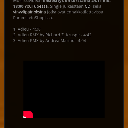
Musiikkivideon
ensiesitys on torstaina 24.11 klo.
18:00
YouTubessa
. Single julkaistaan
CD
- sekä
vinyylipainoksina
jotka ovat ennakkotilattavissa
RammsteinShopissa.
1. Adieu - 4:38
2. Adieu RMX by Richard Z. Kruspe - 4:42
3. Adieu RMX by Andrea Marino - 4:04