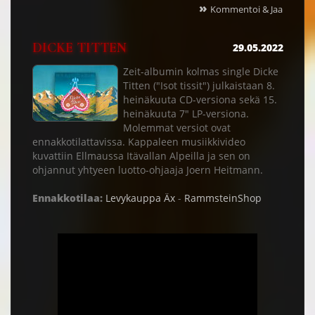
»
Kommentoi & Jaa
DICKE TITTEN
29.05.2022
Zeit-albumin kolmas single Dicke
Titten ("Isot tissit") julkaistaan 8.
heinäkuuta CD-versiona sekä 15.
heinäkuuta 7" LP-versiona.
Molemmat versiot ovat
ennakkotilattavissa. Kappaleen musiikkivideo
kuvattiin Ellmaussa Itävallan Alpeilla ja sen on
ohjannut yhtyeen luotto-ohjaaja Joern Heitmann.
Ennakkotilaa:
Levykauppa Äx
-
RammsteinShop