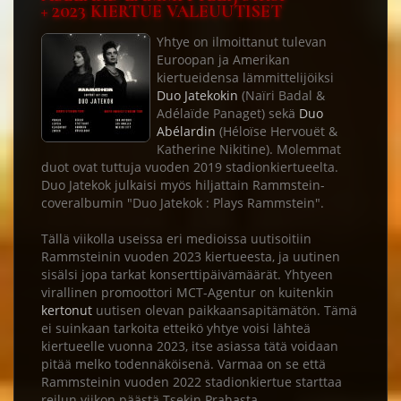
+ 2023 KIERTUE VALEUUTISET
Yhtye on ilmoittanut tulevan
Euroopan ja Amerikan
kiertueidensa lämmittelijöiksi
Duo Jatekokin
(Naïri Badal &
Adélaïde Panaget) sekä
Duo
Abélardin
(Héloïse Hervouët &
Katherine Nikitine). Molemmat
duot ovat tuttuja vuoden 2019 stadionkiertueelta.
Duo Jatekok julkaisi myös hiljattain Rammstein-
coveralbumin "Duo Jatekok : Plays Rammstein".
Tällä viikolla useissa eri medioissa uutisoitiin
Rammsteinin vuoden 2023 kiertueesta, ja uutinen
sisälsi jopa tarkat konserttipäivämäärät. Yhtyeen
virallinen promoottori MCT-Agentur on kuitenkin
kertonut
uutisen olevan paikkaansapitämätön. Tämä
ei suinkaan tarkoita etteikö yhtye voisi lähteä
kiertueelle vuonna 2023, itse asiassa tätä voidaan
pitää melko todennäköisenä. Varmaa on se että
Rammsteinin vuoden 2022 stadionkiertue starttaa
reilun viikon päästä Tsekin Prahasta.