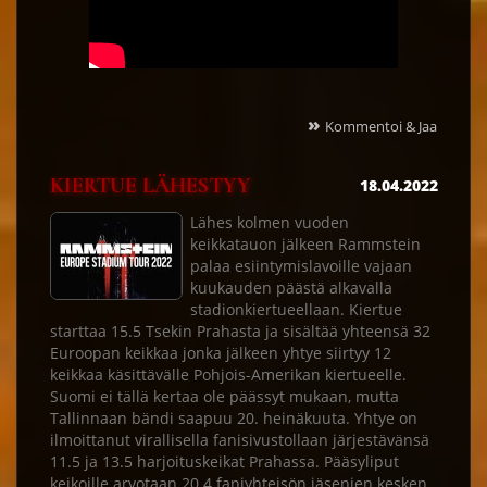
»
Kommentoi & Jaa
KIERTUE LÄHESTYY
18.04.2022
Lähes kolmen vuoden
keikkatauon jälkeen Rammstein
palaa esiintymislavoille vajaan
kuukauden päästä alkavalla
stadionkiertueellaan. Kiertue
starttaa 15.5 Tsekin Prahasta ja sisältää yhteensä 32
Euroopan keikkaa jonka jälkeen yhtye siirtyy 12
keikkaa käsittävälle Pohjois-Amerikan kiertueelle.
Suomi ei tällä kertaa ole päässyt mukaan, mutta
Tallinnaan bändi saapuu 20. heinäkuuta. Yhtye on
ilmoittanut virallisella fanisivustollaan järjestävänsä
11.5 ja 13.5 harjoituskeikat Prahassa. Pääsyliput
keikoille arvotaan 20.4 faniyhteisön jäsenien kesken.