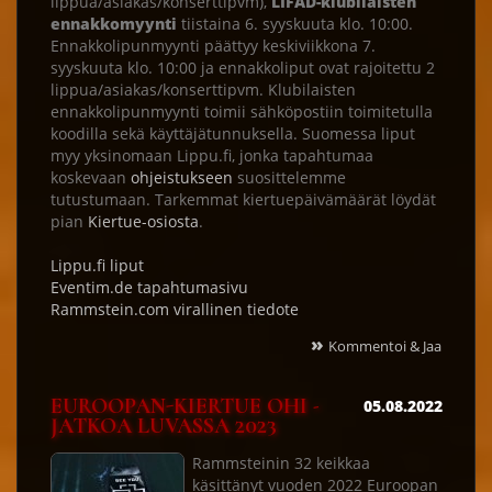
lippua/asiakas/konserttipvm),
LIFAD-klubilaisten
ennakkomyynti
tiistaina 6. syyskuuta klo. 10:00.
Ennakkolipunmyynti päättyy keskiviikkona 7.
syyskuuta klo. 10:00 ja ennakkoliput ovat rajoitettu 2
lippua/asiakas/konserttipvm. Klubilaisten
ennakkolipunmyynti toimii sähköpostiin toimitetulla
koodilla sekä käyttäjätunnuksella. Suomessa liput
myy yksinomaan Lippu.fi, jonka tapahtumaa
koskevaan
ohjeistukseen
suosittelemme
tutustumaan. Tarkemmat kiertuepäivämäärät löydät
pian
Kiertue-osiosta
.
Lippu.fi liput
Eventim.de tapahtumasivu
Rammstein.com virallinen tiedote
»
Kommentoi & Jaa
EUROOPAN-KIERTUE OHI -
05.08.2022
JATKOA LUVASSA 2023
Rammsteinin 32 keikkaa
käsittänyt vuoden 2022 Euroopan