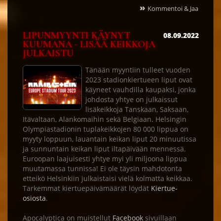
»
Kommentoi & Jaa
LIPUNMYYNTI KÄYNYT
08.09.2022
KUUMANA - LISÄÄ KEIKKOJA
JULKAISTU
Tänään myyntiin tulleet vuoden
2023 stadionkiertueen liput ovat
käyneet vauhdilla kaupaksi, jonka
johdosta yhtye on julkaissut
lisäkeikkoja Tanskaan, Saksaan,
Itävaltaan, Alankomaihin sekä Belgiaan. Helsingin
Olympiastadionin tuplakeikkojen 80 000 lippua on
myyty loppuun, lauantain keikan liput 20 minuutissa
ja sunnuntain keikan liput iltapäivään mennessä.
Euroopan laajuisesti yhtye myi yli miljoona lippua
muutamassa tunnissa! Ei ole täysin mahdotonta
etteikö Helsinkiin julkaistaisi vielä kolmatta keikkaa.
Tarkemmat kiertuepäivämäärät löydät
Kiertue-
osiosta
.
Apocalyptica on muistellut
Facebook
sivuillaan