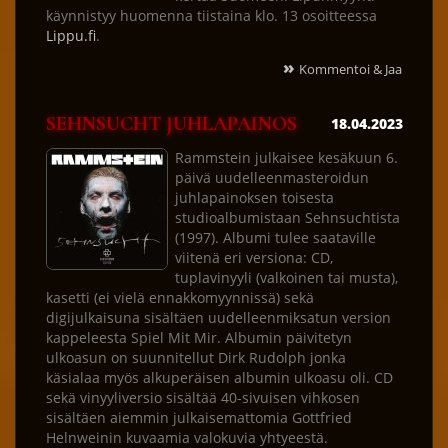
käynnistyy huomenna tiistaina klo. 13 osoitteessa
Lippu.fi
.
»
Kommentoi & Jaa
SEHNSUCHT JUHLAPAINOS
18.04.2023
Rammstein julkaisee kesäkuun 6.
päivä uudelleenmasteroidun
juhlapainoksen toisesta
studioalbumistaan Sehnsuchtista
(1997). Albumi tulee saataville
viitenä eri versiona: CD,
tuplavinyyli (valkoinen tai musta),
kasetti (ei vielä ennakkomyynnissä) sekä
digijulkaisuna sisältäen uudelleenmiksatun version
kappeleesta Spiel Mit Mir. Albumin päivitetyn
ulkoasun on suunnitellut Dirk Rudolph jonka
käsialaa myös alkuperäisen albumin ulkoasu oli. CD
sekä vinyyliversio sisältää 40-sivuisen vihkosen
sisältäen aiemmin julkaisemattomia Gottfried
Helnweinin kuvaamia valokuvia yhtyeestä.