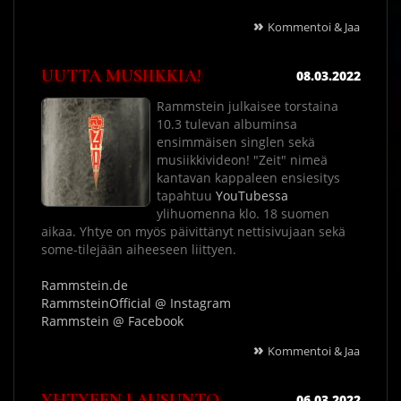
»
Kommentoi & Jaa
UUTTA MUSIIKKIA!
08.03.2022
Rammstein julkaisee torstaina
10.3 tulevan albuminsa
ensimmäisen singlen sekä
musiikkivideon! "Zeit" nimeä
kantavan kappaleen ensiesitys
tapahtuu
YouTubessa
ylihuomenna klo. 18 suomen
aikaa. Yhtye on myös päivittänyt nettisivujaan sekä
some-tilejään aiheeseen liittyen.
Rammstein.de
RammsteinOfficial @ Instagram
Rammstein @ Facebook
»
Kommentoi & Jaa
YHTYEEN LAUSUNTO
06.03.2022