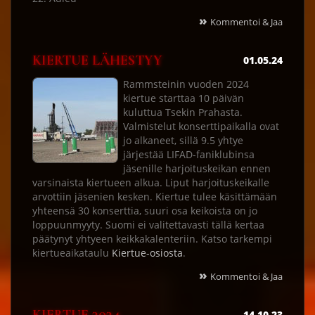
»
Kommentoi & Jaa
KIERTUE LÄHESTYY
01.05.24
Rammsteinin vuoden 2024
kiertue starttaa 10 päivän
kuluttua Tsekin Prahasta.
Valmistelut konserttipaikalla ovat
jo alkaneet, sillä 9.5 yhtye
järjestää LIFAD-faniklubinsa
jäsenille harjoituskeikan ennen
varsinaista kiertueen alkua. Liput harjoituskeikalle
arvottiin jäsenien kesken. Kiertue tulee käsittämään
yhteensä 30 konserttia, suuri osa keikoista on jo
loppuunmyyty. Suomi ei valitettavasti tällä kertaa
päätynyt yhtyeen keikkakalenteriin. Katso tarkempi
kiertueaikataulu
Kiertue-osiosta
.
»
Kommentoi & Jaa
14.10.23