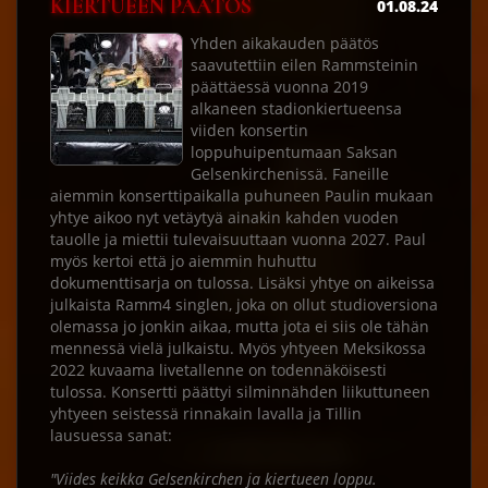
KIERTUEEN PÄÄTÖS
01.08.24
Yhden aikakauden päätös
saavutettiin eilen Rammsteinin
päättäessä vuonna 2019
alkaneen stadionkiertueensa
viiden konsertin
loppuhuipentumaan Saksan
Gelsenkirchenissä. Faneille
aiemmin konserttipaikalla puhuneen Paulin mukaan
yhtye aikoo nyt vetäytyä ainakin kahden vuoden
tauolle ja miettii tulevaisuuttaan vuonna 2027. Paul
myös kertoi että jo aiemmin huhuttu
dokumenttisarja on tulossa. Lisäksi yhtye on aikeissa
julkaista Ramm4 singlen, joka on ollut studioversiona
olemassa jo jonkin aikaa, mutta jota ei siis ole tähän
mennessä vielä julkaistu. Myös yhtyeen Meksikossa
2022 kuvaama livetallenne on todennäköisesti
tulossa. Konsertti päättyi silminnähden liikuttuneen
yhtyeen seistessä rinnakain lavalla ja Tillin
lausuessa sanat:
"Viides keikka Gelsenkirchen ja kiertueen loppu.