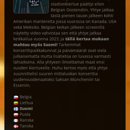
stadionkiertue päättyi eilen
Belgian Oostendiin. Yhtye jatkaa
tästä pienen tauon jälkeen kohti
Amerikan manteretta jossa vuorossa on Kanada, USA
sekä Meksiko. Belgian keikan jälkeen screenillä
näytetty video vahvistaa sen että yhtye jatkaa
keikkailua vuonna 2023, ja
tällä kertaa mukaan
mahtuu myös Suomi!
Tarkemmat
konserttipaikkakunnat ja päivämäärät ovat vielä
julkaisematta mutta lisätietoa on luvassa varmasti
lähiaikoina. Alla yhtyeen ilmoittamat maat ensi
vuoden kiertueelle. Huhu kertoo myös että yhtye
suunnittelisi suuren mittaluokan konserttia
uudenvuodenaatoksi Saksan Müncheniin tai
Esseniin.
Belgia
Liettua
Suomi
Puola
Ranska
Tanska