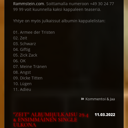
Rammstein.com
. Soittamalla numeroon +49 30 24 77
99 99 voit kuunnella kaksi kappaleen teaseriä.
Yhtye on myös julkaissut albumin kappalelistan:
01. Armee der Tristen
02. Zeit
03. Schwarz
04. Giftig
05. Zick Zack
06. OK
07. Meine Tränen
08. Angst
09. Dicke Titten
10. Lügen
11. Adieu
»
Kommentoi & Jaa
"ZEIT" ALBUMIJULKAISU 29.4
11.03.2022
& ENSIMMÄINEN SINGLE
ULKONA