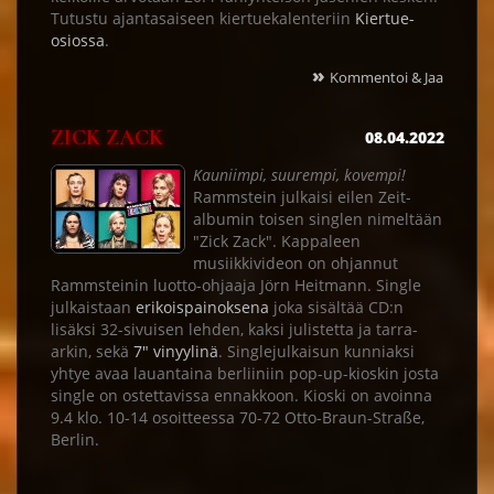
Tutustu ajantasaiseen kiertuekalenteriin
Kiertue-
osiossa
.
»
Kommentoi & Jaa
ZICK ZACK
08.04.2022
Kauniimpi, suurempi, kovempi!
Rammstein julkaisi eilen Zeit-
albumin toisen singlen nimeltään
"Zick Zack". Kappaleen
musiikkivideon on ohjannut
Rammsteinin luotto-ohjaaja Jörn Heitmann. Single
julkaistaan
erikoispainoksena
joka sisältää CD:n
lisäksi 32-sivuisen lehden, kaksi julistetta ja tarra-
arkin, sekä
7" vinyylinä
. Singlejulkaisun kunniaksi
yhtye avaa lauantaina berliiniin pop-up-kioskin josta
single on ostettavissa ennakkoon. Kioski on avoinna
9.4 klo. 10-14 osoitteessa 70-72 Otto-Braun-Straße,
Berlin.