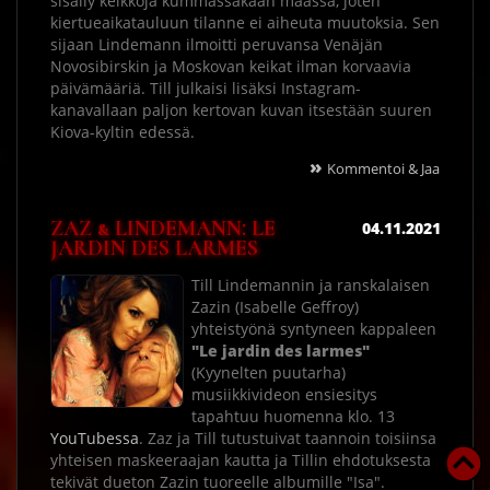
sisälly keikkoja kummassakaan maassa, joten
kiertueaikatauluun tilanne ei aiheuta muutoksia. Sen
sijaan Lindemann ilmoitti peruvansa Venäjän
Novosibirskin ja Moskovan keikat ilman korvaavia
päivämääriä. Till julkaisi lisäksi Instagram-
kanavallaan paljon kertovan kuvan itsestään suuren
Kiova-kyltin edessä.
»
Kommentoi & Jaa
ZAZ & LINDEMANN: LE
04.11.2021
JARDIN DES LARMES
Till Lindemannin ja ranskalaisen
Zazin (Isabelle Geffroy)
yhteistyönä syntyneen kappaleen
"Le jardin des larmes"
(Kyynelten puutarha)
musiikkivideon ensiesitys
tapahtuu huomenna klo. 13
YouTubessa
. Zaz ja Till tutustuivat taannoin toisiinsa
yhteisen maskeeraajan kautta ja Tillin ehdotuksesta
tekivät dueton Zazin tuoreelle albumille "Isa".