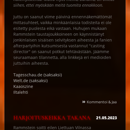
siihen, ettei myöskään meitä tuomita ennakkoon.
Juttu on saanut viime päivinä ennennäkemättömät
mittasuhteet, vaikka minkäänlaisia todisteita ei ole
esitetty puolesta eikä vastaan. Huhujen mukaan
Rammstein taustajoukkoineen on käynnistänyt
jonkinlaisen sisäisen selvityksen aiheesta ja fanien
afterpartyihin kutsumisesta vastannut "casting
director" on saanut potkut tehtävästään. Jäämme
seuraamaan tilannetta, alla linkkejä eri medioiden
juttuihin aiheesta.
Tagesschau.de (saksaksi)
Welt.de (saksaksi)
Kaaoszine
Iltalehti
»
Kommentoi & Jaa
HARJOITUSKEIKKA TAKANA
21.05.2023
Rammstein soitti eilen Liettuan Vilnassa