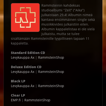
Rammsteinin kahdeksas
studioalbumi "Zeit" ("Aika")
julkaistaan 29.4! Albumin nimeä
kantava ensimmäinen single sekä
musiikkivideo julkaistiin eilen.
Albumin kappalelistaa ei ole vielä
julkaistu, mutta se tulee
sisältämään Rammsteinille tyypilliseen tapaan 11
kappaletta.
Standard Edition CD
Levykauppa Äx
|
RammsteinShop
Deluxe Edition CD
Levykauppa Äx
|
RammsteinShop
Black LP
Levykauppa Äx
|
RammsteinShop
Clear LP
EMP.fi
|
RammsteinShop