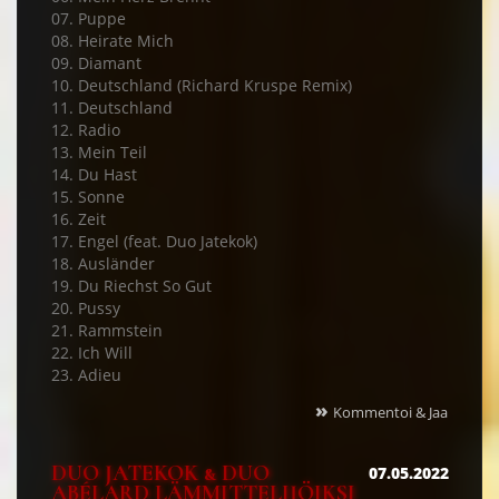
07. Puppe
08. Heirate Mich
09. Diamant
10. Deutschland (Richard Kruspe Remix)
11. Deutschland
12. Radio
13. Mein Teil
14. Du Hast
15. Sonne
16. Zeit
17. Engel (feat. Duo Jatekok)
18. Ausländer
19. Du Riechst So Gut
20. Pussy
21. Rammstein
22. Ich Will
23. Adieu
»
Kommentoi & Jaa
DUO JATEKOK & DUO
07.05.2022
ABÉLARD LÄMMITTELIJÖIKSI