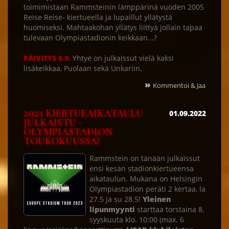
toimimistaan Rammsteinin lämppärinä vuoden 2005
Reise Reise- kiertueella ja lupaillut yllätystä
huomiseksi. Mahtaakohan yllätys liittyä jollain tapaa
tulevaan Olympiastadionin keikkaan...?
PÄIVITYS 9.9:
Yhtye on julkaissut vielä kaksi
lisäkeikkaa, Puolaan sekä Unkariin.
»
Kommentoi & Jaa
2023 KIERTUEAIKATAULU
01.09.2022
JULKAISTU -
OLYMPIASTADION
TOUKOKUUSSA!
Rammstein on tänään julkaissut
ensi kesän stadionkiertueensa
aikataulun. Mukana on Helsingin
Olympiastadion peräti 2 kertaa, la
27.5 ja su 28.5!
Yleinen
lipunmyynti
starttaa torstaina 8.
syyskuuta klo. 10:00 (max. 6