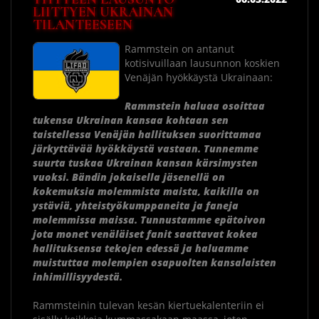
LIITTYEN UKRAINAN
TILANTEESEEN
Rammstein on antanut
kotisivuillaan lausunnon koskien
Venäjän hyökkäystä Ukrainaan:
Rammstein haluaa osoittaa
tukensa Ukrainan kansaa kohtaan sen
taistellessa Venäjän hallituksen suorittamaa
järkyttävää hyökkäystä vastaan. Tunnemme
suurta tuskaa Ukrainan kansan kärsimysten
vuoksi. Bändin jokaisella jäsenellä on
kokemuksia molemmista maista, kaikilla on
ystäviä, yhteistyökumppaneita ja faneja
molemmissa maissa. Tunnustamme epätoivon
jota monet venäläiset fanit saattavat kokea
hallituksensa tekojen edessä ja haluamme
muistuttaa molempien osapuolten kansalaisten
inhimillisyydestä.
Rammsteinin tulevan kesän kiertuekalenteriin ei