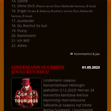
14. Sonne
15. Ohne Dich
(Piano versio Duo Abélardin kanssa, B-lava)
16. Engel
(Scala & Kolacny Brothers versio Duo Abélardin
kanssa, B-lava)
17. Ausländer
18. Du Riechst So Gut
19. Pussy
20. Rammstein
21. Ich Will
22. Adieu
»
Kommentoi & Jaa
LINDEMANN SUOMEEN
01.05.2023
JOULUKUUSSSA!
Lindemann saapuu
konsertoimaan Helsingin
Jäähalliin 3.12.2023! Herran 24
konserttia käsittävä kiertue
käynnistyy marraskuussa
Saksasta ja saapuu nyt toista
kertaa Suomeen. Lipunmyynti