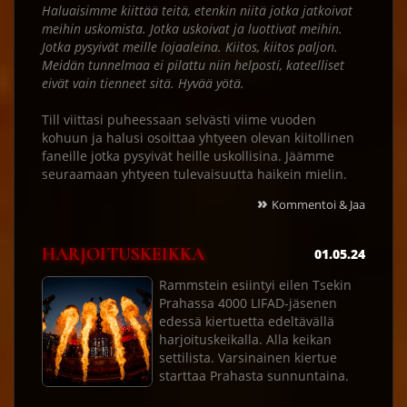
Haluaisimme kiittää teitä, etenkin niitä jotka jatkoivat
meihin uskomista. Jotka uskoivat ja luottivat meihin.
Jotka pysyivät meille lojaaleina. Kiitos, kiitos paljon.
Meidän tunnelmaa ei pilattu niin helposti, kateelliset
eivät vain tienneet sitä. Hyvää yötä.
Till viittasi puheessaan selvästi viime vuoden
kohuun ja halusi osoittaa yhtyeen olevan kiitollinen
faneille jotka pysyivät heille uskollisina. Jäämme
seuraamaan yhtyeen tulevaisuutta haikein mielin.
»
Kommentoi & Jaa
HARJOITUSKEIKKA
01.05.24
Rammstein esiintyi eilen Tsekin
Prahassa 4000 LIFAD-jäsenen
edessä kiertuetta edeltävällä
harjoituskeikalla. Alla keikan
settilista. Varsinainen kiertue
starttaa Prahasta sunnuntaina.