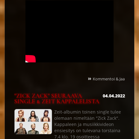
»
Kommentoi & Jaa
"ZICK ZACK" SEURAAVA
04.04.2022
SINGLE & ZEIT KAPPALELISTA
Zeit-albumin toinen single tulee
olemaan nimeltään "Zick Zack".
Kappaleen ja musiikkivideon
ensiesitys on tulevana torstaina
7.4 klo. 19 osoitteessa