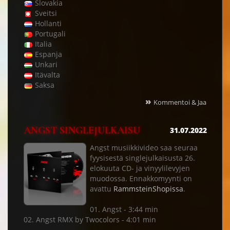
Slovakia
Sveitsi
Hollanti
Portugali
Italia
Espanja
Unkari
Itävalta
Saksa
»
Kommentoi & Jaa
ANGST SINGLEJULKAISU
31.07.2022
Angst musiikkivideo saa seuraa
fyysisestä singlejulkaisusta 26.
elokuuta CD- ja vinyylilevyjen
muodossa. Ennakkomyynti on
avattu
RammsteinShopissa
.
01. Angst - 3:44 min
02. Angst RMX by Twocolors - 4:01 min