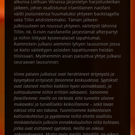
alkunsa Liettuan Vilnassa järjestetyn harjoituskeikan
jälkeen, johon osallistunut irlantilainen naisfani
väitti joutuneensa huumatuksi yhtyeen backstagella
sekä Tillin ahdistelemaksi. Tämän jälkeen
julkisuuteen on noussut yhtyeen, väitetysti lähinnä
Tillin, nk. 0-rivin naisfaneille järjestämät afterpartyt
ja niihin liittyvät kyseenalaiset tapahtumat.
Rammstein julkaisi aiemmin lyhyen lausunnon jossa
se kielsi väitettyjen asioiden tapahtuneen heidän
tiloissaan. Myöhemmin asian paisuttua yhtye julkaisi
seuraavan lausunnon:
Viime päivien julkaisut ovat herättäneet ärtymystä ja
kysymyksiä erityisesti faniemme keskuudessa. Syytökset
ovat iskeneet meihin kaikkiin hyvin voimakkaasti, ja
suhtaudumme niihin erittäin vakavasti. Sanomme
faneillemme: meille on tärkeää, että tunnette olonne
mukavaksi ja turvalliseksi keikoillamme – sekä lavan
edessä että sen takana. Tuomitsemme kaikenlaisen
kaltoinkohtelun ja pyydämme teiltä ettette osallistu
minkäänlaisiin julkisiin ennakkoluuloihin niitä kohtaan,
jotka ovat esittäneet syytöksiä. Heillä on oikeus
näkemykseensä. Mutta myös meillä, bändillä, on oikeus