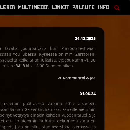
LERIA
MULTIMEDIA
LINKIT
PALAUTE
INFO
24.12.2025
a tavalla joulupäivänä kun Pinkpop-festivaali
essaan YouTubessa. Kyseessä on mm. Zerstören-
eiseltä keikalta on julkaistu videot Ramm-4, Du
ys alkaa
täällä
klo. 18:00 Suomen aikaa.
»
Kommentoi & Jaa
01.08.24
ammsteinin päättäessä vuonna 2019 alkaneen
maan Saksan Gelsenkirchenissä. Faneille aiemmin
oo nyt vetäytyä ainakin kahden vuoden tauolle ja
rtoi että jo aiemmin huhuttu dokumenttisarja on
singlen, joka on ollut studioversiona olemassa jo