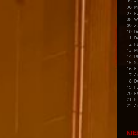
05. A
06. M
07. P
08. W
09. Ze
10. D
11. D
12. R
13. M
14. D
15. S
16. E
17. A
18. D
19. P
20. 
21. Ic
22. A
KIE