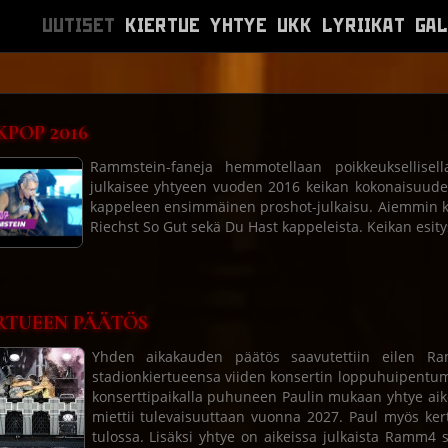
UUTISET
KIERTUE
YHTYE
UKK
LYRIIKAT
GAL
KPOP 2016
Rammstein-faneja hemmotellaan poikkeuksellisell
julkaisee yhtyeen vuoden 2016 keikan kokonaisuud
kappeleen ensimmäinen proshot-julkaisu. Aiemmin kys
Riechst So Gut sekä Du Hast kappeleista. Keikan esit
RTUEEN PÄÄTÖS
Yhden aikakauden päätös saavutettiin eilen R
stadionkiertueensa viiden konsertin loppuhuipentu
konserttipaikalla puhuneen Paulin mukaan yhtye aik
miettii tulevaisuuttaan vuonna 2027. Paul myös ke
tulossa. Lisäksi yhtye on aikeissa julkaista Ramm4 