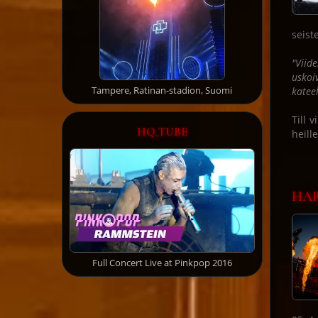
seist
"Viid
uskoi
Tampere, Ratinan-stadion, Suomi
kateel
Till 
HQ_TUBE
heill
HAR
Full Concert Live at Pinkpop 2016