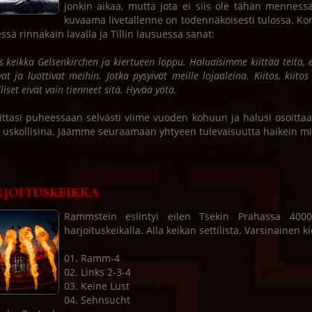
jonkin aikaa, mutta jota ei siis ole tähän menness
kuvaama livetallenne on todennäköisesti tulossa. Ko
essä rinnakain lavalla ja Tillin lausuessa sanat:
es keikka Gelsenkirchen ja kiertueen loppu. Haluaisimme kiittää teitä, 
vat ja luottivat meihin. Jotka pysyivät meille lojaaleina. Kiitos, kiit
liset eivät vain tienneet sitä. Hyvää yötä.
viittasi puheessaan selvästi viime vuoden kohuun ja halusi osoittaa 
e uskollisina. Jäämme seuraamaan yhtyeen tulevaisuutta haikein mi
JOITUSKEIKKA
Rammstein esiintyi eilen Tsekin Prahassa 4000 
harjoituskeikalla. Alla keikan settilista. Varsinainen
01. Ramm-4
02. Links 2-3-4
03. Keine Lust
04. Sehnsucht