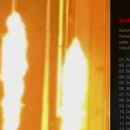
HAR
Ramms
Paika
jatka
lopul
01. 
02. L
03. B
04. Gi
05. S
06. M
07. P
08. Ze
09. D
10. D
11. R
12. M
13. D