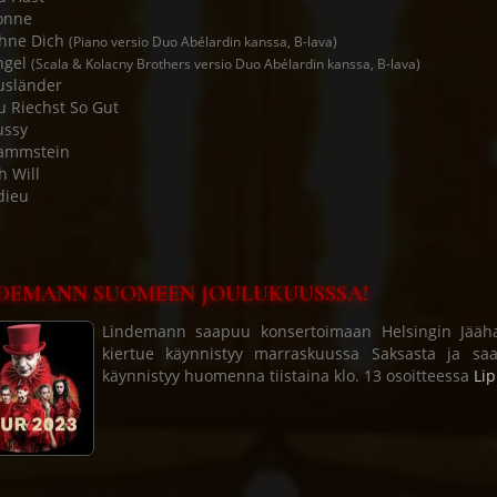
onne
Ohne Dich
(Piano versio Duo Abélardin kanssa, B-lava)
ngel
(Scala & Kolacny Brothers versio Duo Abélardin kanssa, B-lava)
usländer
u Riechst So Gut
ussy
Rammstein
h Will
dieu
DEMANN SUOMEEN JOULUKUUSSSA!
Lindemann saapuu konsertoimaan Helsingin Jäähall
kiertue käynnistyy marraskuussa Saksasta ja sa
käynnistyy huomenna tiistaina klo. 13 osoitteessa
Lip