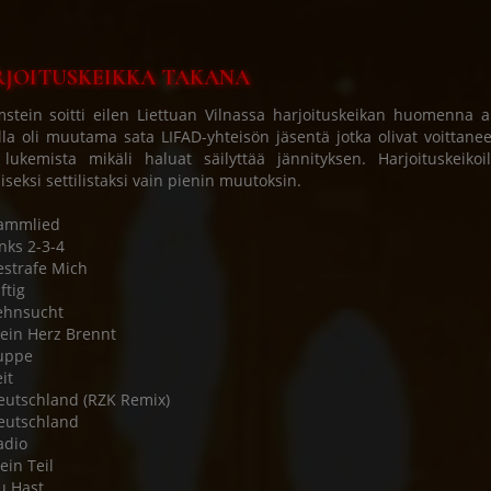
JOITUSKEIKKA TAKANA
tein soitti eilen Liettuan Vilnassa harjoituskeikan huomenna a
lla oli muutama sata LIFAD-yhteisön jäsentä jotka olivat voittaneet
 lukemista mikäli haluat säilyttää jännityksen. Harjoituskeiko
liseksi settilistaksi vain pienin muutoksin.
Rammlied
inks 2-3-4
estrafe Mich
ftig
ehnsucht
ein Herz Brennt
uppe
it
eutschland (RZK Remix)
eutschland
adio
ein Teil
u Hast