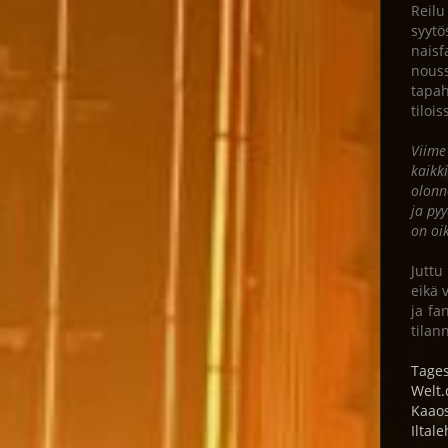
Reilu
syytö
naisf
nouss
tapah
tiloi
Viime
kaikk
olonn
ja pyy
on oi
Juttu
eikä 
ja fa
tilan
Tages
Welt.
Kaao
Iltale