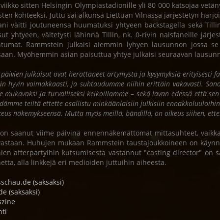
 viikko sitten Helsingin Olympiastadionille yli 80 000 katsojaa vet
sten kohteeksi. Juttu sai alkunsa Liettuan Vilnassa järjestetyn harjoi
ani väitti joutuneensa huumatuksi yhtyeen backstagella sekä Till
ut yhtyeen, väitetysti lähinnä Tillin, nk. 0-rivin naisfaneille järjes
tumat. Rammstein julkaisi aiemmin lyhyen lausunnon jossa se k
ssaan. Myöhemmin asian paisuttua yhtye julkaisi seuraavan lausun
 päivien julkaisut ovat herättäneet ärtymystä ja kysymyksiä erityisesti
iin hyvin voimakkaasti, ja suhtaudumme niihin erittäin vakavasti. Sa
e mukavaksi ja turvalliseksi keikoillamme – sekä lavan edessä että s
dämme teiltä ettette osallistu minkäänlaisiin julkisiin ennakkoluuloihin 
keus näkemykseensä. Mutta myös meillä, bändillä, on oikeus siihen, et
 on saanut viime päivinä ennennäkemättömät mittasuhteet, vaikka m
vastaan. Huhujen mukaan Rammstein taustajoukkoineen on käynnist
nien afterpartyihin kutsumisesta vastannut "casting director" o
netta, alla linkkejä eri medioiden juttuihin aiheesta.
schau.de (saksaksi)
de (saksaksi)
szine
hti