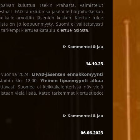
äivän kuluttua Tsekin Prahasta. Valmistelut
jestää LIFAD-faniklubinsa jäsenille harjoituskeikan
eikalle arvottiin jäsenien kesken. Kiertue tulee
ista on jo loppuunmyyty. Suomi ei valitettavasti
o tarkempi kiertueaikataulu
Kiertue-osiosta
.
»
Kommentoi & Jaa
14.10.23
an vuonna 2024!
LIFAD-jäsenten ennakkomyynti
staihin klo. 12:00.
Yleinen lipunmyynti alkaa
ettavasti Suomea ei keikkakalenterissa näy vielä
aistaan vielä lisää. Katso tarkemmat kiertuetiedot
»
Kommentoi & Jaa
06.06.2023