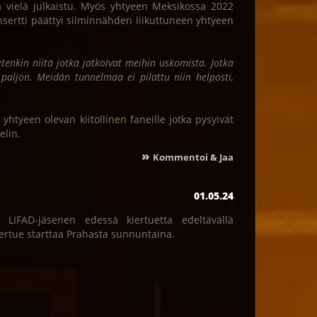
ä vielä julkaistu. Myös yhtyeen Meksikossa 2022
nsertti päättyi silminnähden liikuttuneen yhtyeen
etenkin niitä jotka jatkoivat meihin uskomista. Jotka
os paljon. Meidän tunnelmaa ei pilattu niin helposti,
yhtyeen olevan kiitollinen faneille jotka pysyivät
elin.
»
Kommentoi & Jaa
01.05.24
LIFAD-jäsenen edessä kiertuetta edeltävällä
 kiertue starttaa Prahasta sunnuntaina.