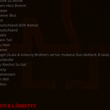
sche Zu Asche
ein Herz Brennt
uppe
iener Blut
it
eutschland (RZK Remix)
eutschland
adio
ein Teil
u Hast
onne
ngel (Scala & Kolacny Brothers versio, mukana Duo Abélard, B-lava)
usländer
u Riechst So Gut
ussy
Rammstein
h Will
dieu
RTUE LÄHESTYY