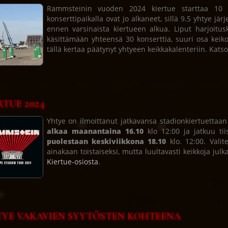
Rammsteinin vuoden 2024 kiertue starttaa 10 p
konserttipaikalla ovat jo alkaneet, sillä 9.5 yhtye jär
ennen varsinaista kiertueen alkua. Liput harjoitusk
käsittämään yhteensä 30 konserttia, suuri osa keiko
tällä kertaa päätynyt yhtyeen keikkakalenteriin. Kats
RTUE 2024
Yhtye on ilmoittanut jatkavansa stadionkiertuetta
alkaa maanantaina 16.10
klo 12:00 ja jatkuu tii
puolestaan keskiviikkona 18.10
klo. 12:00. Valit
ainakaan toistaiseksi, mutta luultavasti keikkoja julk
Kiertue-osiosta
.
YE VAKAVIEN SYYTÖSTEN KOHTEENA