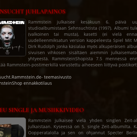
NSUCHT JUHLAPAINOS
Rammstein julkaisee kesäkuun 6. päivä uude
studioalbumistaan Sehnsuchtista (1997). Albumi tulee
(valkoinen tai musta), kasetti (ei vielä enna
uudelleenmiksatun version kappeleesta Spiel Mit M
Dirk Rudolph jonka käsialaa myös alkuperäisen albumi
sivuisen vihkosen sisältäen aiemmin julkaisemat
yhtyeestä. RammsteinShopista 7.5 mennessä enn
tää Rammstein-postimerkillä varustettu aiheeseen liittyvä postikor
ucht.Rammstein.de- teemasivusto
steinShop ennakkotilaus
EU SINGLE JA MUSIIKKIVIDEO
Rammstein julkaisee vielä yhden singlen Zeit-a
julkaistaan. Kyseessä on 5. single Zeit-albumilta. 
Oopperatalolla ja sen on ohjannut Specter Berli