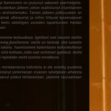
änyt Rammstein on joutunut vakavien väärinkäytös-
tuskeikan jälkeen, johon osallistunut irlantilainen
in ahdistelemaksi. Tämän jälkeen julkisuuteen on
tämät afterpartyt ja niihin liittyvät kyseenalaiset
ielsi väitettyjen asioiden tapahtuneen heidän
non:
 faniemme keskuudessa. Syytökset ovat iskeneet meihin
nomme faneillemme: meille on tärkeää, että tunnette
en takana. Tuomitsemme kaikenlaisen kaltoinkohtelun
niitä kohtaan, jotka ovat esittäneet syytöksiä. Heillä
tei myöskään meitä tuomita ennakkoon.
inkäänlaisia todisteita ei ole esitetty puolesta
änyt jonkinlaisen sisäisen selvityksen aiheesta
n saanut potkut tehtävästään. Jäämme seuraamaan