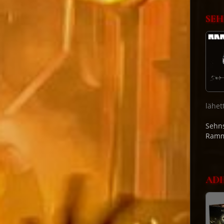
SEH
lähet
Sehns
Ramm
ADI