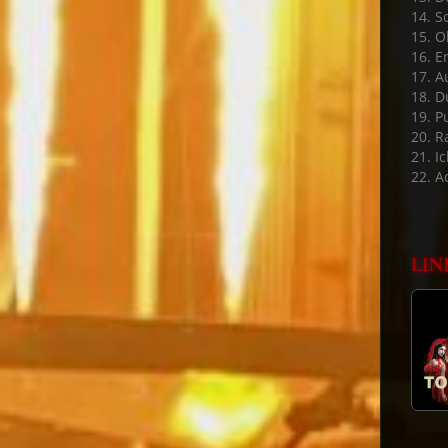
14. S
15. 
16. E
17. A
18. D
19. P
20. 
21. Ic
22. A
LIN