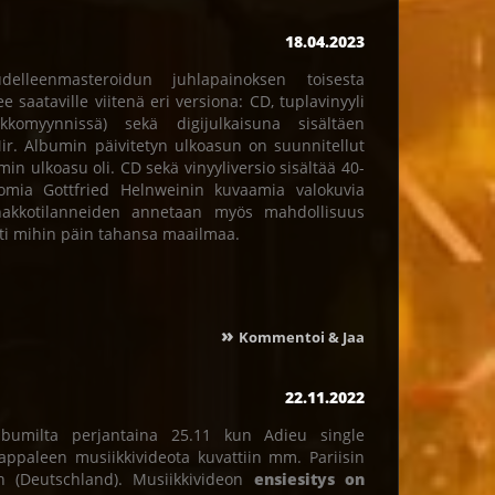
18.04.2023
lleenmasteroidun juhlapainoksen toisesta
 saataville viitenä eri versiona: CD, tuplavinyyli
kkomyynnissä) sekä digijulkaisuna sisältäen
ir. Albumin päivitetyn ulkoasun on suunnitellut
n ulkoasu oli. CD sekä vinyyliversio sisältää 40-
tomia Gottfried Helnweinin kuvaamia valokuvia
akkotilanneiden annetaan myös mahdollisuus
tti mihin päin tahansa maailmaa.
»
Kommentoi & Jaa
22.11.2022
lbumilta perjantaina 25.11 kun Adieu single
Kappaleen musiikkivideota kuvattiin mm. Pariisin
n (Deutschland). Musiikkivideon
ensiesitys on