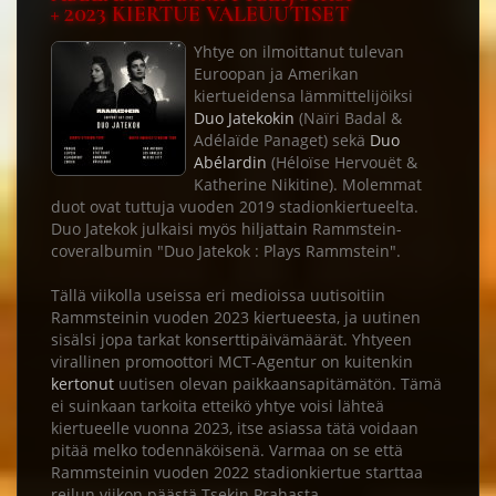
+ 2023 KIERTUE VALEUUTISET
Yhtye on ilmoittanut tulevan
Euroopan ja Amerikan
kiertueidensa lämmittelijöiksi
Duo Jatekokin
(Naïri Badal &
Adélaïde Panaget) sekä
Duo
Abélardin
(Héloïse Hervouët &
Katherine Nikitine). Molemmat
duot ovat tuttuja vuoden 2019 stadionkiertueelta.
Duo Jatekok julkaisi myös hiljattain Rammstein-
coveralbumin "Duo Jatekok : Plays Rammstein".
Tällä viikolla useissa eri medioissa uutisoitiin
Rammsteinin vuoden 2023 kiertueesta, ja uutinen
sisälsi jopa tarkat konserttipäivämäärät. Yhtyeen
virallinen promoottori MCT-Agentur on kuitenkin
kertonut
uutisen olevan paikkaansapitämätön. Tämä
ei suinkaan tarkoita etteikö yhtye voisi lähteä
kiertueelle vuonna 2023, itse asiassa tätä voidaan
pitää melko todennäköisenä. Varmaa on se että
Rammsteinin vuoden 2022 stadionkiertue starttaa
reilun viikon päästä Tsekin Prahasta.