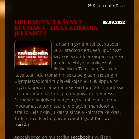
»
Kommentoi & Jaa
LIPUNMYYNTI KÄYNYT
08.09.2022
KUUMANA - LISÄÄ KEIKKOJA
JULKAISTU
Tänään myyntiin tulleet vuoden
2023 stadionkiertueen liput ovat
käyneet vauhdilla kaupaksi, jonka
johdosta yhtye on julkaissut
lisäkeikkoja Tanskaan, Saksaan,
Itävaltaan, Alankomaihin sekä Belgiaan. Helsingin
Olympiastadionin tuplakeikkojen 80 000 lippua on
myyty loppuun, lauantain keikan liput 20 minuutissa
ja sunnuntain keikan liput iltapäivään mennessä.
Euroopan laajuisesti yhtye myi yli miljoona lippua
muutamassa tunnissa! Ei ole täysin mahdotonta
etteikö Helsinkiin julkaistaisi vielä kolmatta keikkaa.
Tarkemmat kiertuepäivämäärät löydät
Kiertue-
osiosta
.
Apocalyptica on muistellut
Facebook
sivuillaan