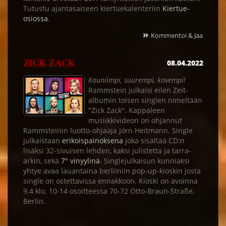
Tutustu ajantasaiseen kiertuekalenteriin
Kiertue-
osiossa
.
»
Kommentoi & Jaa
ZICK ZACK
08.04.2022
Kauniimpi, suurempi, kovempi!
Rammstein julkaisi eilen Zeit-
albumin toisen singlen nimeltään
"Zick Zack". Kappaleen
musiikkivideon on ohjannut
Rammsteinin luotto-ohjaaja Jörn Heitmann. Single
julkaistaan
erikoispainoksena
joka sisältää CD:n
lisäksi 32-sivuisen lehden, kaksi julistetta ja tarra-
arkin, sekä
7" vinyylinä
. Singlejulkaisun kunniaksi
yhtye avaa lauantaina berliiniin pop-up-kioskin josta
single on ostettavissa ennakkoon. Kioski on avoinna
9.4 klo. 10-14 osoitteessa 70-72 Otto-Braun-Straße,
Berlin.