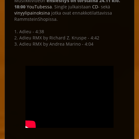
Musiikkivideon
ensiesitys on torstaina 24.11 klo.
18:00
YouTubessa
. Single julkaistaan
CD
- sekä
vinyylipainoksina
jotka ovat ennakkotilattavissa
RammsteinShopissa.
1. Adieu - 4:38
2. Adieu RMX by Richard Z. Kruspe - 4:42
3. Adieu RMX by Andrea Marino - 4:04