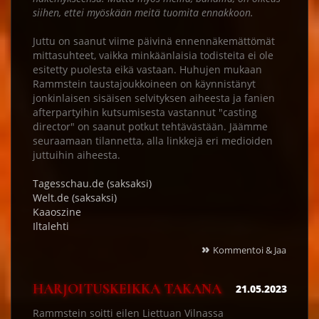
siihen, ettei myöskään meitä tuomita ennakkoon.
Juttu on saanut viime päivinä ennennäkemättömät
mittasuhteet, vaikka minkäänlaisia todisteita ei ole
esitetty puolesta eikä vastaan. Huhujen mukaan
Rammstein taustajoukkoineen on käynnistänyt
jonkinlaisen sisäisen selvityksen aiheesta ja fanien
afterpartyihin kutsumisesta vastannut "casting
director" on saanut potkut tehtävästään. Jäämme
seuraamaan tilannetta, alla linkkejä eri medioiden
juttuihin aiheesta.
Tagesschau.de (saksaksi)
Welt.de (saksaksi)
Kaaoszine
Iltalehti
»
Kommentoi & Jaa
HARJOITUSKEIKKA TAKANA
21.05.2023
Rammstein soitti eilen Liettuan Vilnassa