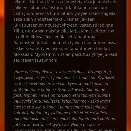
alkunsa Liettuan Vilnassa järjestetyn harjoituskeikan
jälkeen, johon osallistunut irlantilainen naisfani
väitti joutuneensa huumatuksi yhtyeen backstagella
sekä Tillin ahdistelemaksi. Tämän jälkeen
julkisuuteen on noussut yhtyeen, väitetysti lähinnä
Tillin, nk. 0-rivin naisfaneille järjestämät afterpartyt
ja niihin liittyvät kyseenalaiset tapahtumat.
Rammstein julkaisi aiemmin lyhyen lausunnon jossa
se kielsi väitettyjen asioiden tapahtuneen heidän
tiloissaan. Myöhemmin asian paisuttua yhtye julkaisi
seuraavan lausunnon:
Viime päivien julkaisut ovat herättäneet ärtymystä ja
kysymyksiä erityisesti faniemme keskuudessa. Syytökset
ovat iskeneet meihin kaikkiin hyvin voimakkaasti, ja
suhtaudumme niihin erittäin vakavasti. Sanomme
faneillemme: meille on tärkeää, että tunnette olonne
mukavaksi ja turvalliseksi keikoillamme – sekä lavan
edessä että sen takana. Tuomitsemme kaikenlaisen
kaltoinkohtelun ja pyydämme teiltä ettette osallistu
minkäänlaisiin julkisiin ennakkoluuloihin niitä kohtaan,
jotka ovat esittäneet syytöksiä. Heillä on oikeus
näkemykseensä. Mutta myös meillä, bändillä, on oikeus