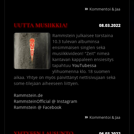
»
Kommentoi & Jaa
UUTTA MUSIIKKIA!
08.03.2022
Rammstein julkaisee torstaina
10.3 tulevan albuminsa
ensimmäisen singlen sekä
musiikkivideon! "Zeit" nimeä
kantavan kappaleen ensiesitys
tapahtuu
YouTubessa
ylihuomenna klo. 18 suomen
aikaa. Yhtye on myös päivittänyt nettisivujaan sekä
some-tilejään aiheeseen liittyen.
Rammstein.de
RammsteinOfficial @ Instagram
Rammstein @ Facebook
»
Kommentoi & Jaa
YHTYEEN LAUSUNTO
06.03.2022