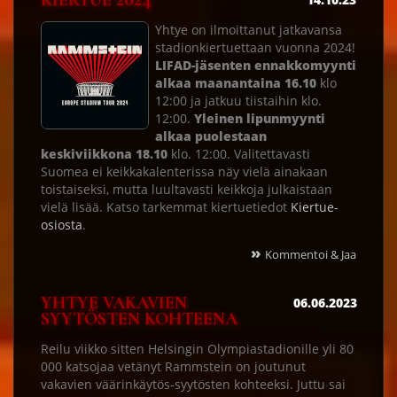
KIERTUE 2024
Yhtye on ilmoittanut jatkavansa
stadionkiertuettaan vuonna 2024!
LIFAD-jäsenten ennakkomyynti
alkaa maanantaina 16.10
klo
12:00 ja jatkuu tiistaihin klo.
12:00.
Yleinen lipunmyynti
alkaa puolestaan
keskiviikkona 18.10
klo. 12:00. Valitettavasti
Suomea ei keikkakalenterissa näy vielä ainakaan
toistaiseksi, mutta luultavasti keikkoja julkaistaan
vielä lisää. Katso tarkemmat kiertuetiedot
Kiertue-
osiosta
.
»
Kommentoi & Jaa
YHTYE VAKAVIEN
06.06.2023
SYYTÖSTEN KOHTEENA
Reilu viikko sitten Helsingin Olympiastadionille yli 80
000 katsojaa vetänyt Rammstein on joutunut
vakavien väärinkäytös-syytösten kohteeksi. Juttu sai