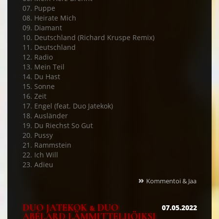
07. Puppe
08. Heirate Mich
09. Diamant
10. Deutschland (Richard Kruspe Remix)
11. Deutschland
12. Radio
13. Mein Teil
14. Du Hast
15. Sonne
16. Zeit
17. Engel (feat. Duo Jatekok)
18. Ausländer
19. Du Riechst So Gut
20. Pussy
21. Rammstein
22. Ich Will
23. Adieu
»
Kommentoi & Jaa
DUO JATEKOK & DUO
07.05.2022
ABÉLARD LÄMMITTELIJÖIKSI