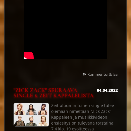
»
Kommentoi & Jaa
"ZICK ZACK" SEURAAVA
04.04.2022
SINGLE & ZEIT KAPPALELISTA
Zeit-albumin toinen single tulee
olemaan nimeltään "Zick Zack".
Kappaleen ja musiikkivideon
ensiesitys on tulevana torstaina
7.4 klo. 19 osoitteessa