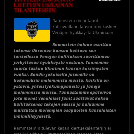
LIITTYEN UKRAINAN
TILANTEESEEN
Rammstein on antanut
kotisivuillaan lausunnon koskien
Venäjän hyökkäystä Ukrainaan:
Rammstein haluaa osoittaa
tukensa Ukrainan kansaa kohtaan sen
taistellessa Venäjän hallituksen suorittamaa
järkyttävää hyökkäystä vastaan. Tunnemme
suurta tuskaa Ukrainan kansan kärsimysten
vuoksi. Bändin jokaisella jäsenellä on
kokemuksia molemmista maista, kaikilla on
ystäviä, yhteistyökumppaneita ja faneja
molemmissa maissa. Tunnustamme epätoivon
jota monet venäläiset fanit saattavat kokea
hallituksensa tekojen edessä ja haluamme
muistuttaa molempien osapuolten kansalaisten
inhimillisyydestä.
Rammsteinin tulevan kesän kiertuekalenteriin ei