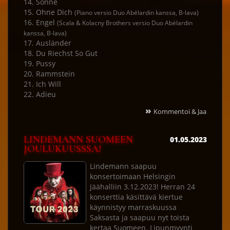
14. Sonne
15. Ohne Dich
(Piano versio Duo Abélardin kanssa, B-lava)
16. Engel
(Scala & Kolacny Brothers versio Duo Abélardin
kanssa, B-lava)
17. Ausländer
18. Du Riechst So Gut
19. Pussy
20. Rammstein
21. Ich Will
22. Adieu
»
Kommentoi & Jaa
LINDEMANN SUOMEEN
01.05.2023
JOULUKUUSSSA!
Lindemann saapuu
konsertoimaan Helsingin
Jäähalliin 3.12.2023! Herran 24
konserttia käsittävä kiertue
käynnistyy marraskuussa
Saksasta ja saapuu nyt toista
kertaa Suomeen. Lipunmyynti