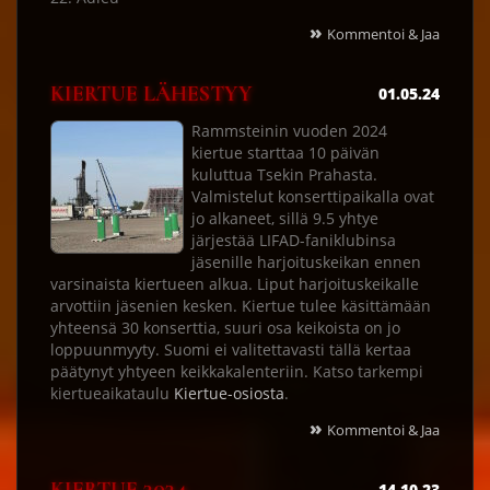
»
Kommentoi & Jaa
KIERTUE LÄHESTYY
01.05.24
Rammsteinin vuoden 2024
kiertue starttaa 10 päivän
kuluttua Tsekin Prahasta.
Valmistelut konserttipaikalla ovat
jo alkaneet, sillä 9.5 yhtye
järjestää LIFAD-faniklubinsa
jäsenille harjoituskeikan ennen
varsinaista kiertueen alkua. Liput harjoituskeikalle
arvottiin jäsenien kesken. Kiertue tulee käsittämään
yhteensä 30 konserttia, suuri osa keikoista on jo
loppuunmyyty. Suomi ei valitettavasti tällä kertaa
päätynyt yhtyeen keikkakalenteriin. Katso tarkempi
kiertueaikataulu
Kiertue-osiosta
.
»
Kommentoi & Jaa
14.10.23