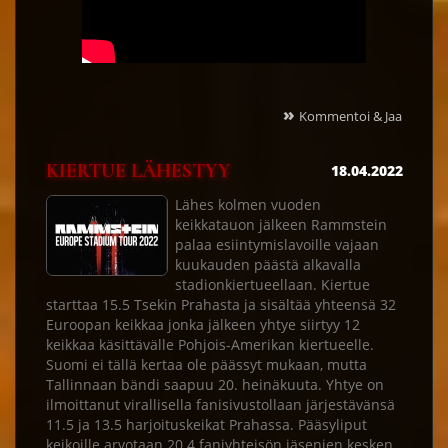
»
Kommentoi & Jaa
KIERTUE LÄHESTYY
18.04.2022
Lähes kolmen vuoden
keikkatauon jälkeen Rammstein
palaa esiintymislavoille vajaan
kuukauden päästä alkavalla
stadionkiertueellaan. Kiertue
starttaa 15.5 Tsekin Prahasta ja sisältää yhteensä 32
Euroopan keikkaa jonka jälkeen yhtye siirtyy 12
keikkaa käsittävälle Pohjois-Amerikan kiertueelle.
Suomi ei tällä kertaa ole päässyt mukaan, mutta
Tallinnaan bändi saapuu 20. heinäkuuta. Yhtye on
ilmoittanut virallisella fanisivustollaan järjestävänsä
11.5 ja 13.5 harjoituskeikat Prahassa. Pääsyliput
keikoille arvotaan 20.4 faniyhteisön jäsenien kesken.