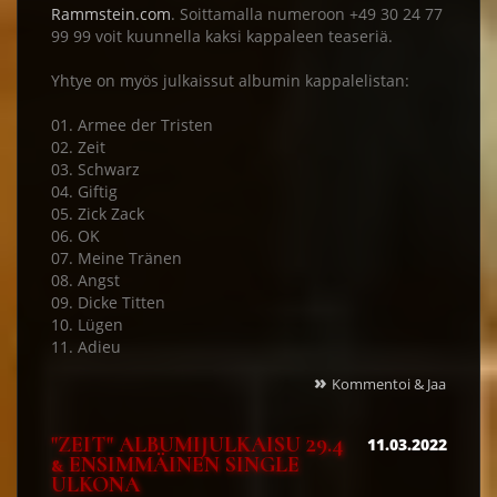
Rammstein.com
. Soittamalla numeroon +49 30 24 77
99 99 voit kuunnella kaksi kappaleen teaseriä.
Yhtye on myös julkaissut albumin kappalelistan:
01. Armee der Tristen
02. Zeit
03. Schwarz
04. Giftig
05. Zick Zack
06. OK
07. Meine Tränen
08. Angst
09. Dicke Titten
10. Lügen
11. Adieu
»
Kommentoi & Jaa
"ZEIT" ALBUMIJULKAISU 29.4
11.03.2022
& ENSIMMÄINEN SINGLE
ULKONA