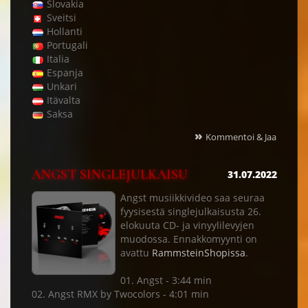
Slovakia
Sveitsi
Hollanti
Portugali
Italia
Espanja
Unkari
Itävalta
Saksa
»
Kommentoi & Jaa
ANGST SINGLEJULKAISU
31.07.2022
Angst musiikkivideo saa seuraa
fyysisestä singlejulkaisusta 26.
elokuuta CD- ja vinyylilevyjen
muodossa. Ennakkomyynti on
avattu
RammsteinShopissa
.
01. Angst - 3:44 min
02. Angst RMX by Twocolors - 4:01 min