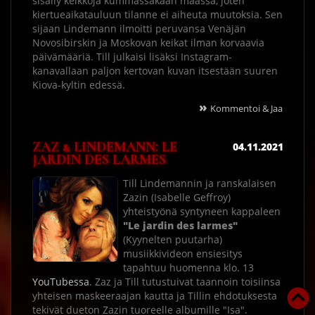
sisälly keikkoja kummassakaan maassa, joten
kiertueaikatauluun tilanne ei aiheuta muutoksia. Sen
sijaan Lindemann ilmoitti peruvansa Venäjän
Novosibirskin ja Moskovan keikat ilman korvaavia
päivämääriä. Till julkaisi lisäksi Instagram-
kanavallaan paljon kertovan kuvan itsestään suuren
Kiova-kyltin edessä.
»
Kommentoi & Jaa
ZAZ & LINDEMANN: LE
04.11.2021
JARDIN DES LARMES
Till Lindemannin ja ranskalaisen
Zazin (Isabelle Geffroy)
yhteistyönä syntyneen kappaleen
"Le jardin des larmes"
(Kyynelten puutarha)
musiikkivideon ensiesitys
tapahtuu huomenna klo. 13
YouTubessa
. Zaz ja Till tutustuivat taannoin toisiinsa
yhteisen maskeeraajan kautta ja Tillin ehdotuksesta
tekivät dueton Zazin tuoreelle albumille "Isa".