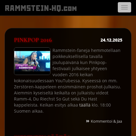
RAMMSTEIN-HQ.com
Avaa
navigo
PINKPOP 2016
24.12.2025
Rammstein-faneja hemmotellaan
poikkeuksellisella tavalla
joulupäivänä kun Pinkpop-
festivaali julkaisee yhtyeen
vuoden 2016 keikan
kokonaisuudessaan YouTubessa. Kyseessä on mm.
Zerstören-kappeleen ensimmäinen proshot-julkaisu.
Aiemmin kyseiseltä keikalta on julkaistu videot
Ramm-4, Du Riechst So Gut sekä Du Hast
kappeleista. Keikan esitys alkaa
täällä
klo. 18:00
Suomen aikaa.
»
Kommentoi & Jaa