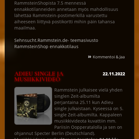
RammsteinShopista 7.5 mennessä
ennakkotilanneiden annetaan myös mahdollisuus
lähettää Rammstein-postimerkillä varustettu
aiheeseen liittyvä postikortti mihin päin tahansa
maailmaa.
Sehnsucht.Rammstein.de- teemasivusto
RammsteinShop ennakkotilaus
»
Kommentoi & Jaa
ADIEU SINGLE JA
22.11.2022
MUSIIKKIVIDEO
Rammstein julkaisee vielä yhden
singlen Zeit-albumilta
perjantaina 25.11 kun Adieu
single julkaistaan. Kyseessä on 5.
single Zeit-albumilta. Kappaleen
musiikkivideota kuvattiin mm.
Pariisin Oopperatalolla ja sen on
ohjannut Specter Berlin (Deutschland).