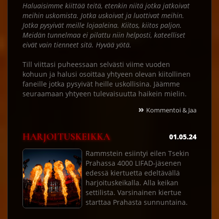
Haluaisimme kiittää teitä, etenkin niitä jotka jatkoivat
meihin uskomista. Jotka uskoivat ja luottivat meihin.
Jotka pysyivät meille lojaaleina. Kiitos, kiitos paljon.
Meidän tunnelmaa ei pilattu niin helposti, kateelliset
eivät vain tienneet sitä. Hyvää yötä.
Till viittasi puheessaan selvästi viime vuoden
kohuun ja halusi osoittaa yhtyeen olevan kiitollinen
faneille jotka pysyivät heille uskollisina. Jäämme
seuraamaan yhtyeen tulevaisuutta haikein mielin.
»
Kommentoi & Jaa
HARJOITUSKEIKKA
01.05.24
Rammstein esiintyi eilen Tsekin
Prahassa 4000 LIFAD-jäsenen
edessä kiertuetta edeltävällä
harjoituskeikalla. Alla keikan
settilista. Varsinainen kiertue
starttaa Prahasta sunnuntaina.