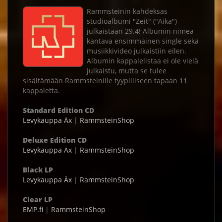
Rammsteinin kahdeksas
studioalbumi "Zeit" ("Aika")
julkaistaan 29.4! Albumin nimeä
kantava ensimmäinen single sekä
musiikkivideo julkaistiin eilen.
Albumin kappalelistaa ei ole vielä
julkaistu, mutta se tulee
sisältämään Rammsteinille tyypilliseen tapaan 11
kappaletta.
Standard Edition CD
Levykauppa Äx
|
RammsteinShop
Deluxe Edition CD
Levykauppa Äx
|
RammsteinShop
Black LP
Levykauppa Äx
|
RammsteinShop
Clear LP
EMP.fi
|
RammsteinShop