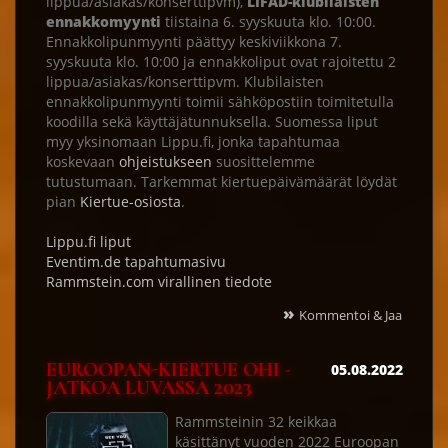
lippua/asiakas/konserttipvm),
LIFAD-klubilaisten
ennakkomyynti
tiistaina 6. syyskuuta klo. 10:00.
Ennakkolipunmyynti päättyy keskiviikkona 7.
syyskuuta klo. 10:00 ja ennakkoliput ovat rajoitettu 2
lippua/asiakas/konserttipvm. Klubilaisten
ennakkolipunmyynti toimii sähköpostiin toimitetulla
koodilla sekä käyttäjätunnuksella. Suomessa liput
myy yksinomaan Lippu.fi, jonka tapahtumaa
koskevaan
ohjeistukseen
suosittelemme
tutustumaan. Tarkemmat kiertuepäivämäärät löydät
pian
Kiertue-osiosta
.
Lippu.fi liput
Eventim.de tapahtumasivu
Rammstein.com virallinen tiedote
»
Kommentoi & Jaa
EUROOPAN-KIERTUE OHI -
05.08.2022
JATKOA LUVASSA 2023
Rammsteinin 32 keikkaa
käsittänyt vuoden 2022 Euroopan