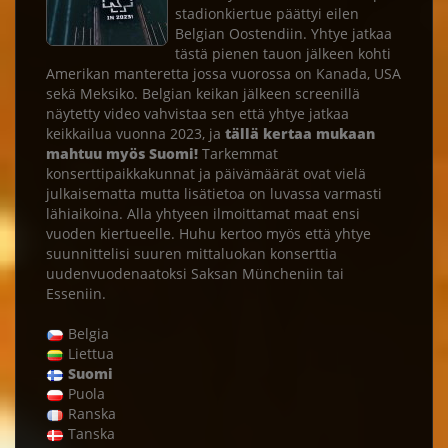
stadionkiertue päättyi eilen
Belgian Oostendiin. Yhtye jatkaa
tästä pienen tauon jälkeen kohti
Amerikan manteretta jossa vuorossa on Kanada, USA
sekä Meksiko. Belgian keikan jälkeen screenillä
näytetty video vahvistaa sen että yhtye jatkaa
keikkailua vuonna 2023, ja
tällä kertaa mukaan
mahtuu myös Suomi!
Tarkemmat
konserttipaikkakunnat ja päivämäärät ovat vielä
julkaisematta mutta lisätietoa on luvassa varmasti
lähiaikoina. Alla yhtyeen ilmoittamat maat ensi
vuoden kiertueelle. Huhu kertoo myös että yhtye
suunnittelisi suuren mittaluokan konserttia
uudenvuodenaatoksi Saksan Müncheniin tai
Esseniin.
Belgia
Liettua
Suomi
Puola
Ranska
Tanska