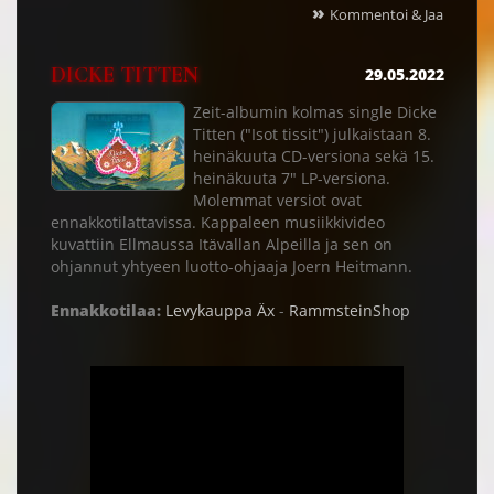
»
Kommentoi & Jaa
DICKE TITTEN
29.05.2022
Zeit-albumin kolmas single Dicke
Titten ("Isot tissit") julkaistaan 8.
heinäkuuta CD-versiona sekä 15.
heinäkuuta 7" LP-versiona.
Molemmat versiot ovat
ennakkotilattavissa. Kappaleen musiikkivideo
kuvattiin Ellmaussa Itävallan Alpeilla ja sen on
ohjannut yhtyeen luotto-ohjaaja Joern Heitmann.
Ennakkotilaa:
Levykauppa Äx
-
RammsteinShop