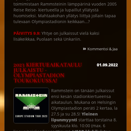
toimimistaan Rammsteinin lämppärinä vuoden 2005
Reise Reise- kiertueella ja lupaillut yllätystä
huomiseksi. Mahtaakohan yllätys liittyä jollain tapaa
tulevaan Olympiastadionin keikkaan...?
PÄIVITYS 9.9:
Yhtye on julkaissut vielä kaksi
lisäkeikkaa, Puolaan sekä Unkariin.
»
Kommentoi & Jaa
2023 KIERTUEAIKATAULU
01.09.2022
JULKAISTU -
OLYMPIASTADION
TOUKOKUUSSA!
Rammstein on tänään julkaissut
ensi kesän stadionkiertueensa
aikataulun. Mukana on Helsingin
Olympiastadion peräti 2 kertaa, la
27.5 ja su 28.5!
Yleinen
lipunmyynti
starttaa torstaina 8.
syyskuuta klo. 10:00 (max. 6