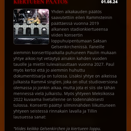
KIERTUEEN PÄÄTÖS
01.08.24
Yhden aikakauden päätös
saavutettiin eilen Rammsteinin
päättäessä vuonna 2019
alkaneen stadionkiertueensa
viiden konsertin
loppuhuipentumaan Saksan
Gelsenkirchenissä. Faneille
aiemmin konserttipaikalla puhuneen Paulin mukaan
yhtye aikoo nyt vetäytyä ainakin kahden vuoden
tauolle ja miettii tulevaisuuttaan vuonna 2027. Paul
myös kertoi että jo aiemmin huhuttu
dokumenttisarja on tulossa. Lisäksi yhtye on aikeissa
julkaista Ramm4 singlen, joka on ollut studioversiona
olemassa jo jonkin aikaa, mutta jota ei siis ole tähän
mennessä vielä julkaistu. Myös yhtyeen Meksikossa
2022 kuvaama livetallenne on todennäköisesti
tulossa. Konsertti päättyi silminnähden liikuttuneen
yhtyeen seistessä rinnakain lavalla ja Tillin
lausuessa sanat:
"Viides keikka Gelsenkirchen ja kiertueen loppu.