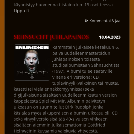
käynnistyy huomenna tiistaina klo. 13 osoitteessa
Lippu.fi
.
»
Kommentoi & Jaa
SEHNSUCHT JUHLAPAINOS
18.04.2023
Rammstein julkaisee kesäkuun 6.
päivä uudelleenmasteroidun
juhlapainoksen toisesta
studioalbumistaan Sehnsuchtista
(1997). Albumi tulee saataville
viitenä eri versiona: CD,
tuplavinyyli (valkoinen tai musta),
kasetti (ei vielä ennakkomyynnissä) sekä
digijulkaisuna sisältäen uudelleenmiksatun version
kappeleesta Spiel Mit Mir. Albumin päivitetyn
ulkoasun on suunnitellut Dirk Rudolph jonka
käsialaa myös alkuperäisen albumin ulkoasu oli. CD
sekä vinyyliversio sisältää 40-sivuisen vihkosen
sisältäen aiemmin julkaisemattomia Gottfried
Helnweinin kuvaamia valokuvia yhtyeestä.