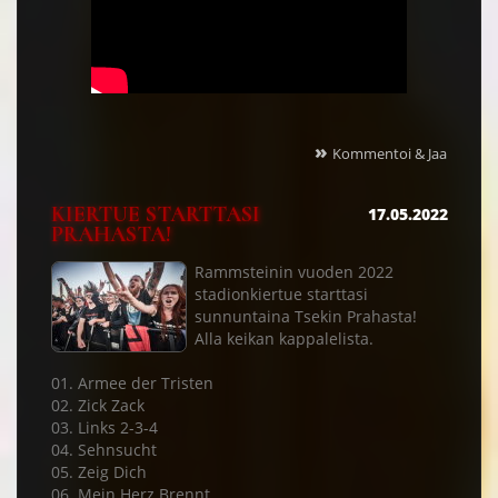
»
Kommentoi & Jaa
KIERTUE STARTTASI
17.05.2022
PRAHASTA!
Rammsteinin vuoden 2022
stadionkiertue starttasi
sunnuntaina Tsekin Prahasta!
Alla keikan kappalelista.
01. Armee der Tristen
02. Zick Zack
03. Links 2-3-4
04. Sehnsucht
05. Zeig Dich
06. Mein Herz Brennt