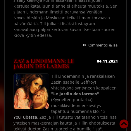
sisälly keikkoja kummassakaan maassa, joten
kiertueaikatauluun tilanne ei aiheuta muutoksia. Sen
sijaan Lindemann ilmoitti peruvansa Venäjän
Novosibirskin ja Moskovan keikat ilman korvaavia
päivämääriä. Till julkaisi lisäksi Instagram-
kanavallaan paljon kertovan kuvan itsestään suuren
Kiova-kyltin edessä.
»
Kommentoi & Jaa
ZAZ & LINDEMANN: LE
04.11.2021
JARDIN DES LARMES
Till Lindemannin ja ranskalaisen
Zazin (Isabelle Geffroy)
yhteistyönä syntyneen kappaleen
"Le jardin des larmes"
(Kyynelten puutarha)
musiikkivideon ensiesitys
tapahtuu huomenna klo. 13
YouTubessa
. Zaz ja Till tutustuivat taannoin toisiinsa
yhteisen maskeeraajan kautta ja Tillin ehdotuksesta
tekivät dueton Zazin tuoreelle albumille "Isa".