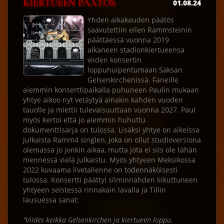
KIERTUEEN PÄÄTÖS
01.08.24
Yhden aikakauden päätös
saavutettiin eilen Rammsteinin
päättäessä vuonna 2019
alkaneen stadionkiertueensa
viiden konsertin
loppuhuipentumaan Saksan
Gelsenkirchenissä. Faneille
aiemmin konserttipaikalla puhuneen Paulin mukaan
yhtye aikoo nyt vetäytyä ainakin kahden vuoden
tauolle ja miettii tulevaisuuttaan vuonna 2027. Paul
myös kertoi että jo aiemmin huhuttu
dokumenttisarja on tulossa. Lisäksi yhtye on aikeissa
julkaista Ramm4 singlen, joka on ollut studioversiona
olemassa jo jonkin aikaa, mutta jota ei siis ole tähän
mennessä vielä julkaistu. Myös yhtyeen Meksikossa
2022 kuvaama livetallenne on todennäköisesti
tulossa. Konsertti päättyi silminnähden liikuttuneen
yhtyeen seistessä rinnakain lavalla ja Tillin
lausuessa sanat:
"Viides keikka Gelsenkirchen ja kiertueen loppu.