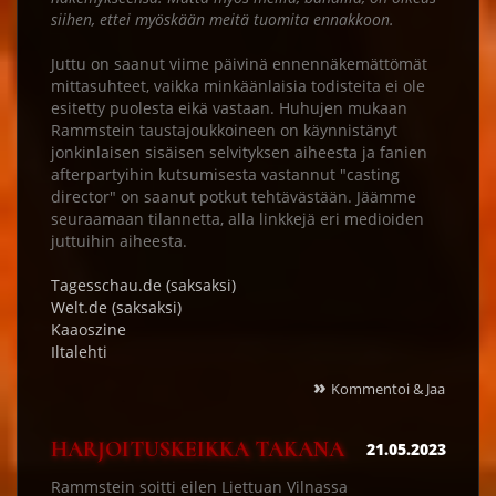
siihen, ettei myöskään meitä tuomita ennakkoon.
Juttu on saanut viime päivinä ennennäkemättömät
mittasuhteet, vaikka minkäänlaisia todisteita ei ole
esitetty puolesta eikä vastaan. Huhujen mukaan
Rammstein taustajoukkoineen on käynnistänyt
jonkinlaisen sisäisen selvityksen aiheesta ja fanien
afterpartyihin kutsumisesta vastannut "casting
director" on saanut potkut tehtävästään. Jäämme
seuraamaan tilannetta, alla linkkejä eri medioiden
juttuihin aiheesta.
Tagesschau.de (saksaksi)
Welt.de (saksaksi)
Kaaoszine
Iltalehti
»
Kommentoi & Jaa
HARJOITUSKEIKKA TAKANA
21.05.2023
Rammstein soitti eilen Liettuan Vilnassa