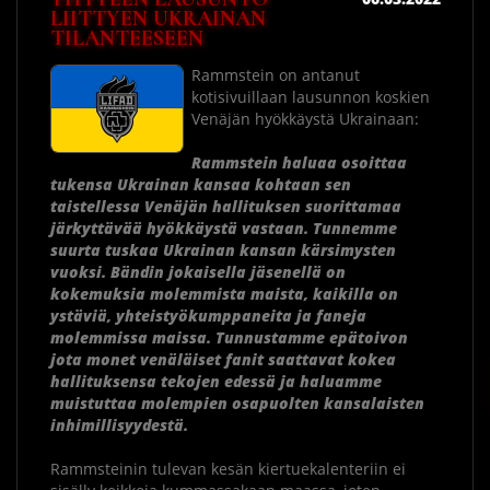
LIITTYEN UKRAINAN
TILANTEESEEN
Rammstein on antanut
kotisivuillaan lausunnon koskien
Venäjän hyökkäystä Ukrainaan:
Rammstein haluaa osoittaa
tukensa Ukrainan kansaa kohtaan sen
taistellessa Venäjän hallituksen suorittamaa
järkyttävää hyökkäystä vastaan. Tunnemme
suurta tuskaa Ukrainan kansan kärsimysten
vuoksi. Bändin jokaisella jäsenellä on
kokemuksia molemmista maista, kaikilla on
ystäviä, yhteistyökumppaneita ja faneja
molemmissa maissa. Tunnustamme epätoivon
jota monet venäläiset fanit saattavat kokea
hallituksensa tekojen edessä ja haluamme
muistuttaa molempien osapuolten kansalaisten
inhimillisyydestä.
Rammsteinin tulevan kesän kiertuekalenteriin ei