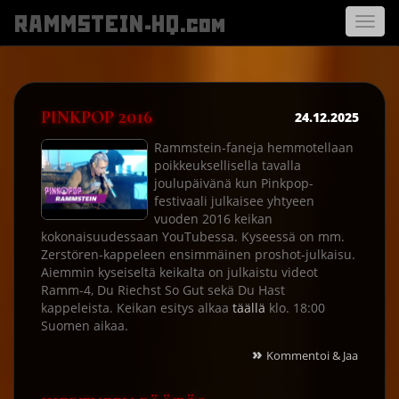
RAMMSTEIN-HQ.com
Avaa
navigo
PINKPOP 2016
24.12.2025
Rammstein-faneja hemmotellaan
poikkeuksellisella tavalla
joulupäivänä kun Pinkpop-
festivaali julkaisee yhtyeen
vuoden 2016 keikan
kokonaisuudessaan YouTubessa. Kyseessä on mm.
Zerstören-kappeleen ensimmäinen proshot-julkaisu.
Aiemmin kyseiseltä keikalta on julkaistu videot
Ramm-4, Du Riechst So Gut sekä Du Hast
kappeleista. Keikan esitys alkaa
täällä
klo. 18:00
Suomen aikaa.
»
Kommentoi & Jaa