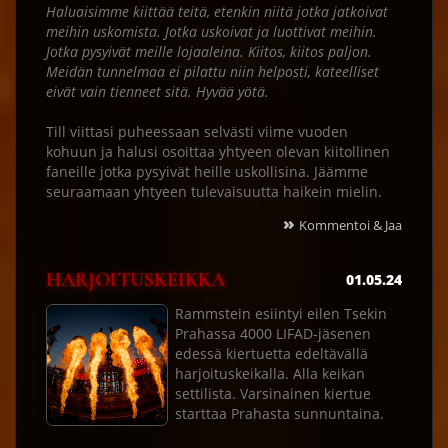
Haluaisimme kiittää teitä, etenkin niitä jotka jatkoivat
meihin uskomista. Jotka uskoivat ja luottivat meihin.
Jotka pysyivät meille lojaaleina. Kiitos, kiitos paljon.
Meidän tunnelmaa ei pilattu niin helposti, kateelliset
eivät vain tienneet sitä. Hyvää yötä.
Till viittasi puheessaan selvästi viime vuoden
kohuun ja halusi osoittaa yhtyeen olevan kiitollinen
faneille jotka pysyivät heille uskollisina. Jäämme
seuraamaan yhtyeen tulevaisuutta haikein mielin.
»
Kommentoi & Jaa
HARJOITUSKEIKKA
01.05.24
Rammstein esiintyi eilen Tsekin
Prahassa 4000 LIFAD-jäsenen
edessä kiertuetta edeltävällä
harjoituskeikalla. Alla keikan
settilista. Varsinainen kiertue
starttaa Prahasta sunnuntaina.