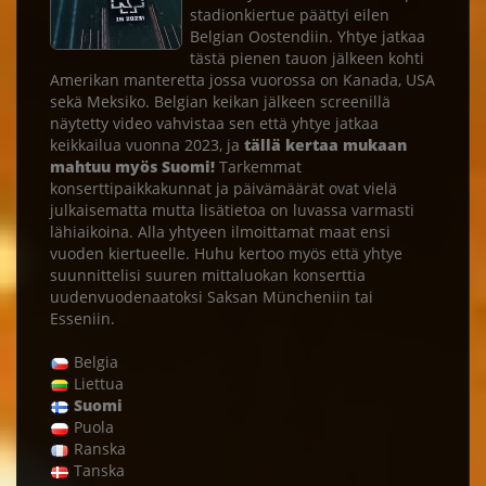
stadionkiertue päättyi eilen
Belgian Oostendiin. Yhtye jatkaa
tästä pienen tauon jälkeen kohti
Amerikan manteretta jossa vuorossa on Kanada, USA
sekä Meksiko. Belgian keikan jälkeen screenillä
näytetty video vahvistaa sen että yhtye jatkaa
keikkailua vuonna 2023, ja
tällä kertaa mukaan
mahtuu myös Suomi!
Tarkemmat
konserttipaikkakunnat ja päivämäärät ovat vielä
julkaisematta mutta lisätietoa on luvassa varmasti
lähiaikoina. Alla yhtyeen ilmoittamat maat ensi
vuoden kiertueelle. Huhu kertoo myös että yhtye
suunnittelisi suuren mittaluokan konserttia
uudenvuodenaatoksi Saksan Müncheniin tai
Esseniin.
Belgia
Liettua
Suomi
Puola
Ranska
Tanska