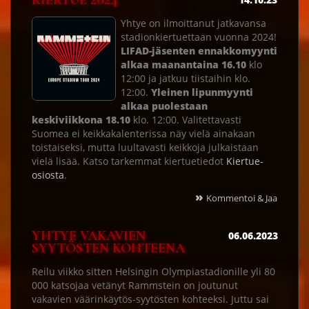
KIERTUE 2024
Yhtye on ilmoittanut jatkavansa
stadionkiertuettaan vuonna 2024!
LIFAD-jäsenten ennakkomyynti
alkaa maanantaina 16.10
klo
12:00 ja jatkuu tiistaihin klo.
12:00.
Yleinen lipunmyynti
alkaa puolestaan
keskiviikkona 18.10
klo. 12:00. Valitettavasti
Suomea ei keikkakalenterissa näy vielä ainakaan
toistaiseksi, mutta luultavasti keikkoja julkaistaan
vielä lisää. Katso tarkemmat kiertuetiedot
Kiertue-
osiosta
.
»
Kommentoi & Jaa
YHTYE VAKAVIEN
06.06.2023
SYYTÖSTEN KOHTEENA
Reilu viikko sitten Helsingin Olympiastadionille yli 80
000 katsojaa vetänyt Rammstein on joutunut
vakavien väärinkäytös-syytösten kohteeksi. Juttu sai