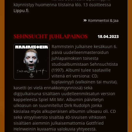
käynnistyy huomenna tiistaina klo. 13 osoitteessa
Lippu.fi
.
»
Kommentoi & Jaa
SEHNSUCHT JUHLAPAINOS
18.04.2023
Rammstein julkaisee kesäkuun 6.
päivä uudelleenmasteroidun
juhlapainoksen toisesta
studioalbumistaan Sehnsuchtista
(1997). Albumi tulee saataville
viitenä eri versiona: CD,
tuplavinyyli (valkoinen tai musta),
kasetti (ei vielä ennakkomyynnissä) sekä
digijulkaisuna sisältäen uudelleenmiksatun version
kappeleesta Spiel Mit Mir. Albumin päivitetyn
ulkoasun on suunnitellut Dirk Rudolph jonka
käsialaa myös alkuperäisen albumin ulkoasu oli. CD
sekä vinyyliversio sisältää 40-sivuisen vihkosen
sisältäen aiemmin julkaisemattomia Gottfried
Helnweinin kuvaamia valokuvia yhtyeestä.