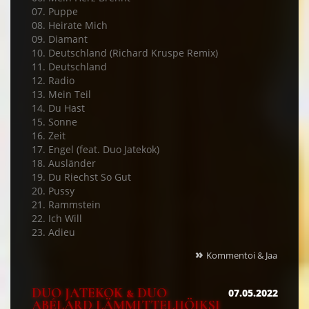
07. Puppe
08. Heirate Mich
09. Diamant
10. Deutschland (Richard Kruspe Remix)
11. Deutschland
12. Radio
13. Mein Teil
14. Du Hast
15. Sonne
16. Zeit
17. Engel (feat. Duo Jatekok)
18. Ausländer
19. Du Riechst So Gut
20. Pussy
21. Rammstein
22. Ich Will
23. Adieu
»
Kommentoi & Jaa
DUO JATEKOK & DUO
07.05.2022
ABÉLARD LÄMMITTELIJÖIKSI