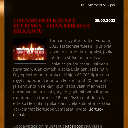
»
Kommentoi & Jaa
LIPUNMYYNTI KÄYNYT
08.09.2022
KUUMANA - LISÄÄ KEIKKOJA
JULKAISTU
Tänään myyntiin tulleet vuoden
2023 stadionkiertueen liput ovat
käyneet vauhdilla kaupaksi, jonka
johdosta yhtye on julkaissut
lisäkeikkoja Tanskaan, Saksaan,
Itävaltaan, Alankomaihin sekä Belgiaan. Helsingin
Olympiastadionin tuplakeikkojen 80 000 lippua on
myyty loppuun, lauantain keikan liput 20 minuutissa
ja sunnuntain keikan liput iltapäivään mennessä.
Euroopan laajuisesti yhtye myi yli miljoona lippua
muutamassa tunnissa! Ei ole täysin mahdotonta
etteikö Helsinkiin julkaistaisi vielä kolmatta keikkaa.
Tarkemmat kiertuepäivämäärät löydät
Kiertue-
osiosta
.
Apocalyptica on muistellut
Facebook
sivuillaan