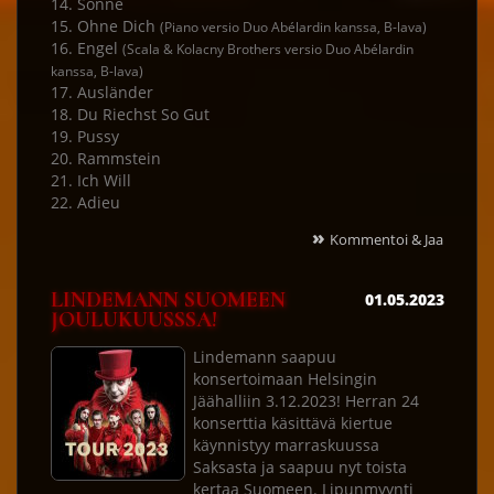
14. Sonne
15. Ohne Dich
(Piano versio Duo Abélardin kanssa, B-lava)
16. Engel
(Scala & Kolacny Brothers versio Duo Abélardin
kanssa, B-lava)
17. Ausländer
18. Du Riechst So Gut
19. Pussy
20. Rammstein
21. Ich Will
22. Adieu
»
Kommentoi & Jaa
LINDEMANN SUOMEEN
01.05.2023
JOULUKUUSSSA!
Lindemann saapuu
konsertoimaan Helsingin
Jäähalliin 3.12.2023! Herran 24
konserttia käsittävä kiertue
käynnistyy marraskuussa
Saksasta ja saapuu nyt toista
kertaa Suomeen. Lipunmyynti