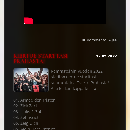
»
Kommentoi & Jaa
KIERTUE STARTTASI
17.05.2022
PRAHASTA!
Rammsteinin vuoden 2022
stadionkiertue starttasi
sunnuntaina Tsekin Prahasta!
Alla keikan kappalelista.
01. Armee der Tristen
02. Zick Zack
03. Links 2-3-4
04. Sehnsucht
05. Zeig Dich
06. Mein Herz Brennt