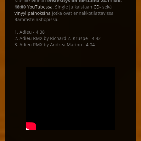
Musiikkivideon
ensiesitys on torstaina 24.11 klo.
18:00
YouTubessa
. Single julkaistaan
CD
- sekä
vinyylipainoksina
jotka ovat ennakkotilattavissa
RammsteinShopissa.
1. Adieu - 4:38
2. Adieu RMX by Richard Z. Kruspe - 4:42
3. Adieu RMX by Andrea Marino - 4:04