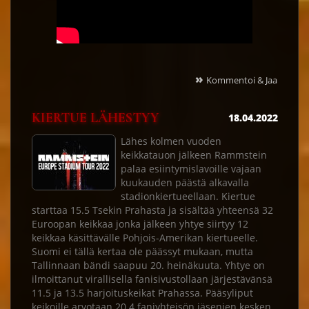
»
Kommentoi & Jaa
KIERTUE LÄHESTYY
18.04.2022
Lähes kolmen vuoden
keikkatauon jälkeen Rammstein
palaa esiintymislavoille vajaan
kuukauden päästä alkavalla
stadionkiertueellaan. Kiertue
starttaa 15.5 Tsekin Prahasta ja sisältää yhteensä 32
Euroopan keikkaa jonka jälkeen yhtye siirtyy 12
keikkaa käsittävälle Pohjois-Amerikan kiertueelle.
Suomi ei tällä kertaa ole päässyt mukaan, mutta
Tallinnaan bändi saapuu 20. heinäkuuta. Yhtye on
ilmoittanut virallisella fanisivustollaan järjestävänsä
11.5 ja 13.5 harjoituskeikat Prahassa. Pääsyliput
keikoille arvotaan 20.4 faniyhteisön jäsenien kesken.