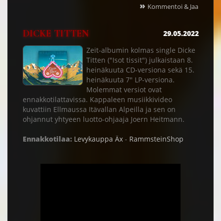
»
Kommentoi & Jaa
DICKE TITTEN
29.05.2022
Zeit-albumin kolmas single Dicke
Titten ("Isot tissit") julkaistaan 8.
heinäkuuta CD-versiona sekä 15.
heinäkuuta 7" LP-versiona.
Molemmat versiot ovat
ennakkotilattavissa. Kappaleen musiikkivideo
kuvattiin Ellmaussa Itävallan Alpeilla ja sen on
ohjannut yhtyeen luotto-ohjaaja Joern Heitmann.
Ennakkotilaa:
Levykauppa Äx
-
RammsteinShop