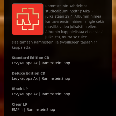
Rammsteinin kahdeksas
studioalbumi "Zeit" ("Aika")
julkaistaan 29.4! Albumin nimeä
kantava ensimmäinen single sekä
musiikkivideo julkaistiin eilen.
Albumin kappalelistaa ei ole vielä
julkaistu, mutta se tulee
sisältämään Rammsteinille tyypilliseen tapaan 11
kappaletta.
Standard Edition CD
Levykauppa Äx
|
RammsteinShop
Deluxe Edition CD
Levykauppa Äx
|
RammsteinShop
Black LP
Levykauppa Äx
|
RammsteinShop
Clear LP
EMP.fi
|
RammsteinShop