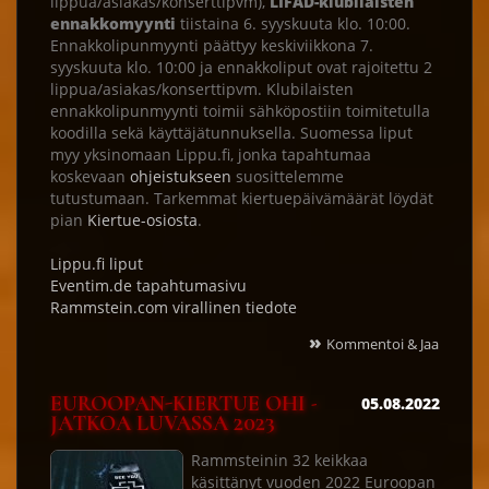
lippua/asiakas/konserttipvm),
LIFAD-klubilaisten
ennakkomyynti
tiistaina 6. syyskuuta klo. 10:00.
Ennakkolipunmyynti päättyy keskiviikkona 7.
syyskuuta klo. 10:00 ja ennakkoliput ovat rajoitettu 2
lippua/asiakas/konserttipvm. Klubilaisten
ennakkolipunmyynti toimii sähköpostiin toimitetulla
koodilla sekä käyttäjätunnuksella. Suomessa liput
myy yksinomaan Lippu.fi, jonka tapahtumaa
koskevaan
ohjeistukseen
suosittelemme
tutustumaan. Tarkemmat kiertuepäivämäärät löydät
pian
Kiertue-osiosta
.
Lippu.fi liput
Eventim.de tapahtumasivu
Rammstein.com virallinen tiedote
»
Kommentoi & Jaa
EUROOPAN-KIERTUE OHI -
05.08.2022
JATKOA LUVASSA 2023
Rammsteinin 32 keikkaa
käsittänyt vuoden 2022 Euroopan