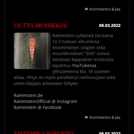
»
Kommentoi & Jaa
UUTTA MUSIIKKIA!
08.03.2022
Rammstein julkaisee torstaina
10.3 tulevan albuminsa
ensimmäisen singlen sekä
musiikkivideon! "Zeit" nimeä
kantavan kappaleen ensiesitys
tapahtuu
YouTubessa
ylihuomenna klo. 18 suomen
aikaa. Yhtye on myös päivittänyt nettisivujaan sekä
some-tilejään aiheeseen liittyen.
Rammstein.de
RammsteinOfficial @ Instagram
Rammstein @ Facebook
»
Kommentoi & Jaa
YHTYEEN LAUSUNTO
06.03.2022