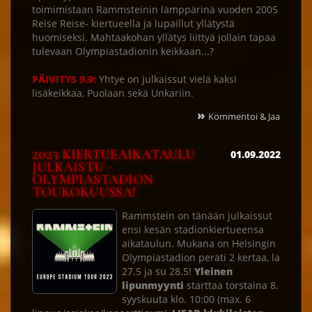
toimimistaan Rammsteinin lämppärinä vuoden 2005
Reise Reise- kiertueella ja lupaillut yllätystä
huomiseksi. Mahtaakohan yllätys liittyä jollain tapaa
tulevaan Olympiastadionin keikkaan...?
PÄIVITYS 9.9:
Yhtye on julkaissut vielä kaksi
lisäkeikkaa, Puolaan sekä Unkariin.
»
Kommentoi & Jaa
2023 KIERTUEAIKATAULU
01.09.2022
JULKAISTU -
OLYMPIASTADION
TOUKOKUUSSA!
Rammstein on tänään julkaissut
ensi kesän stadionkiertueensa
aikataulun. Mukana on Helsingin
Olympiastadion peräti 2 kertaa, la
27.5 ja su 28.5!
Yleinen
lipunmyynti
starttaa torstaina 8.
syyskuuta klo. 10:00 (max. 6