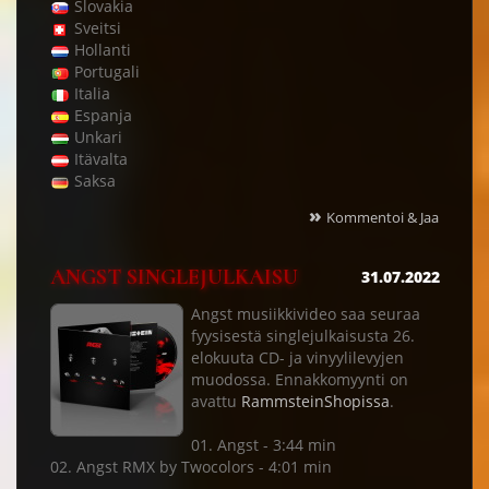
Slovakia
Sveitsi
Hollanti
Portugali
Italia
Espanja
Unkari
Itävalta
Saksa
»
Kommentoi & Jaa
ANGST SINGLEJULKAISU
31.07.2022
Angst musiikkivideo saa seuraa
fyysisestä singlejulkaisusta 26.
elokuuta CD- ja vinyylilevyjen
muodossa. Ennakkomyynti on
avattu
RammsteinShopissa
.
01. Angst - 3:44 min
02. Angst RMX by Twocolors - 4:01 min