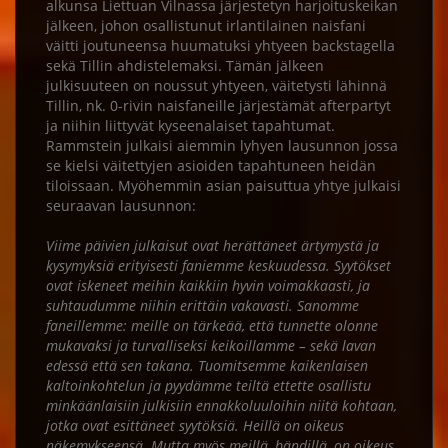
alkunsa Liettuan Vilnassa järjestetyn harjoituskeikan
jälkeen, johon osallistunut irlantilainen naisfani
väitti joutuneensa huumatuksi yhtyeen backstagella
sekä Tillin ahdistelemaksi. Tämän jälkeen
julkisuuteen on noussut yhtyeen, väitetysti lähinnä
Tillin, nk. 0-rivin naisfaneille järjestämät afterpartyt
ja niihin liittyvät kyseenalaiset tapahtumat.
Rammstein julkaisi aiemmin lyhyen lausunnon jossa
se kielsi väitettyjen asioiden tapahtuneen heidän
tiloissaan. Myöhemmin asian paisuttua yhtye julkaisi
seuraavan lausunnon:
Viime päivien julkaisut ovat herättäneet ärtymystä ja
kysymyksiä erityisesti faniemme keskuudessa. Syytökset
ovat iskeneet meihin kaikkiin hyvin voimakkaasti, ja
suhtaudumme niihin erittäin vakavasti. Sanomme
faneillemme: meille on tärkeää, että tunnette olonne
mukavaksi ja turvalliseksi keikoillamme – sekä lavan
edessä että sen takana. Tuomitsemme kaikenlaisen
kaltoinkohtelun ja pyydämme teiltä ettette osallistu
minkäänlaisiin julkisiin ennakkoluuloihin niitä kohtaan,
jotka ovat esittäneet syytöksiä. Heillä on oikeus
näkemykseensä. Mutta myös meillä, bändillä, on oikeus