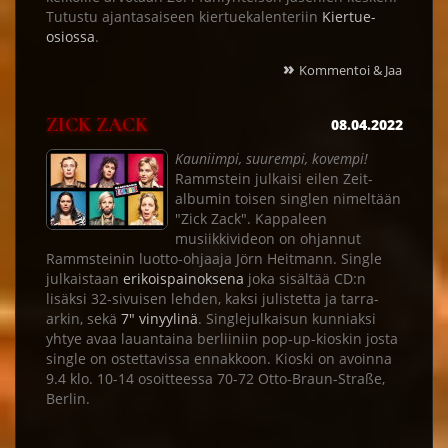
Tutustu ajantasaiseen kiertuekalenteriin
Kiertue-
osiossa
.
»
Kommentoi & Jaa
ZICK ZACK
08.04.2022
Kauniimpi, suurempi, kovempi!
Rammstein julkaisi eilen Zeit-
albumin toisen singlen nimeltään
"Zick Zack". Kappaleen
musiikkivideon on ohjannut
Rammsteinin luotto-ohjaaja Jörn Heitmann. Single
julkaistaan
erikoispainoksena
joka sisältää CD:n
lisäksi 32-sivuisen lehden, kaksi julistetta ja tarra-
arkin, sekä
7" vinyylinä
. Singlejulkaisun kunniaksi
yhtye avaa lauantaina berliiniin pop-up-kioskin josta
single on ostettavissa ennakkoon. Kioski on avoinna
9.4 klo. 10-14 osoitteessa 70-72 Otto-Braun-Straße,
Berlin.