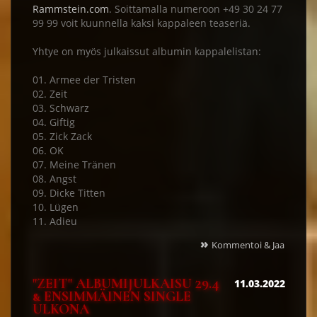
Rammstein.com
. Soittamalla numeroon +49 30 24 77
99 99 voit kuunnella kaksi kappaleen teaseriä.
Yhtye on myös julkaissut albumin kappalelistan:
01. Armee der Tristen
02. Zeit
03. Schwarz
04. Giftig
05. Zick Zack
06. OK
07. Meine Tränen
08. Angst
09. Dicke Titten
10. Lügen
11. Adieu
»
Kommentoi & Jaa
"ZEIT" ALBUMIJULKAISU 29.4
11.03.2022
& ENSIMMÄINEN SINGLE
ULKONA