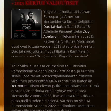
+ 2023 KIERTUE VALEUUTISET
Yhtye on ilmoittanut tulevan
Euroopan ja Amerikan
kiertueidensa lämmittelijöiksi
Duo Jatekokin
(Naïri Badal &
Adélaïde Panaget) sekä
Duo
Abélardin
(Héloïse Hervouët &
Katherine Nikitine). Molemmat
duot ovat tuttuja vuoden 2019 stadionkiertueelta.
Duo Jatekok julkaisi myös hiljattain Rammstein-
coveralbumin "Duo Jatekok : Plays Rammstein".
Tällä viikolla useissa eri medioissa uutisoitiin
Rammsteinin vuoden 2023 kiertueesta, ja uutinen
sisälsi jopa tarkat konserttipäivämäärät. Yhtyeen
virallinen promoottori MCT-Agentur on kuitenkin
kertonut
uutisen olevan paikkaansapitämätön. Tämä
ei suinkaan tarkoita etteikö yhtye voisi lähteä
kiertueelle vuonna 2023, itse asiassa tätä voidaan
pitää melko todennäköisenä. Varmaa on se että
Rammsteinin vuoden 2022 stadionkiertue starttaa
reilun viikon päästä Tsekin Prahasta.