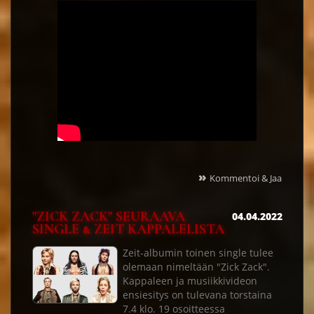
»
Kommentoi & Jaa
"ZICK ZACK" SEURAAVA
04.04.2022
SINGLE & ZEIT KAPPALELISTA
Zeit-albumin toinen single tulee
olemaan nimeltään "Zick Zack".
Kappaleen ja musiikkivideon
ensiesitys on tulevana torstaina
7.4 klo. 19 osoitteessa