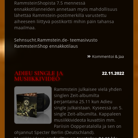
RammsteinShopista 7.5 mennessä
ennakkotilanneiden annetaan myös mahdollisuus
lähettää Rammstein-postimerkillä varustettu
aiheeseen liittyvä postikortti mihin päin tahansa
maailmaa.
Sehnsucht.Rammstein.de- teemasivusto
RammsteinShop ennakkotilaus
»
Kommentoi & Jaa
ADIEU SINGLE JA
22.11.2022
MUSIIKKIVIDEO
Rammstein julkaisee vielä yhden
singlen Zeit-albumilta
perjantaina 25.11 kun Adieu
single julkaistaan. Kyseessä on 5.
single Zeit-albumilta. Kappaleen
musiikkivideota kuvattiin mm.
Pariisin Oopperatalolla ja sen on
ohjannut Specter Berlin (Deutschland).