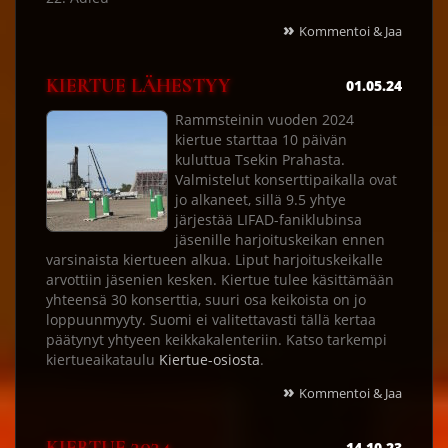
»
Kommentoi & Jaa
KIERTUE LÄHESTYY
01.05.24
Rammsteinin vuoden 2024
kiertue starttaa 10 päivän
kuluttua Tsekin Prahasta.
Valmistelut konserttipaikalla ovat
jo alkaneet, sillä 9.5 yhtye
järjestää LIFAD-faniklubinsa
jäsenille harjoituskeikan ennen
varsinaista kiertueen alkua. Liput harjoituskeikalle
arvottiin jäsenien kesken. Kiertue tulee käsittämään
yhteensä 30 konserttia, suuri osa keikoista on jo
loppuunmyyty. Suomi ei valitettavasti tällä kertaa
päätynyt yhtyeen keikkakalenteriin. Katso tarkempi
kiertueaikataulu
Kiertue-osiosta
.
»
Kommentoi & Jaa
14.10.23