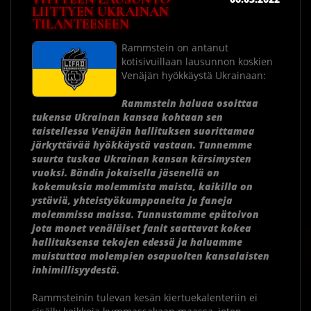
LIITTYEN UKRAINAN
TILANTEESEEN
Rammstein on antanut
kotisivuillaan lausunnon koskien
Venäjän hyökkäystä Ukrainaan:
Rammstein haluaa osoittaa
tukensa Ukrainan kansaa kohtaan sen
taistellessa Venäjän hallituksen suorittamaa
järkyttävää hyökkäystä vastaan. Tunnemme
suurta tuskaa Ukrainan kansan kärsimysten
vuoksi. Bändin jokaisella jäsenellä on
kokemuksia molemmista maista, kaikilla on
ystäviä, yhteistyökumppaneita ja faneja
molemmissa maissa. Tunnustamme epätoivon
jota monet venäläiset fanit saattavat kokea
hallituksensa tekojen edessä ja haluamme
muistuttaa molempien osapuolten kansalaisten
inhimillisyydestä.
Rammsteinin tulevan kesän kiertuekalenteriin ei