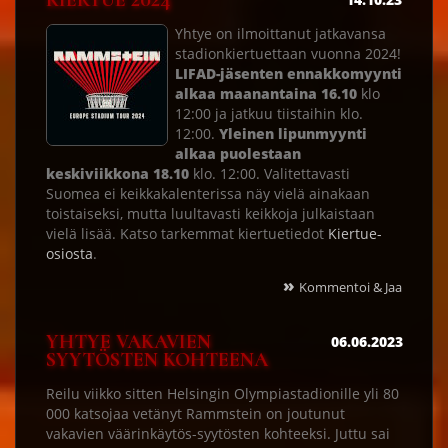
KIERTUE 2024
Yhtye on ilmoittanut jatkavansa
stadionkiertuettaan vuonna 2024!
LIFAD-jäsenten ennakkomyynti
alkaa maanantaina 16.10
klo
12:00 ja jatkuu tiistaihin klo.
12:00.
Yleinen lipunmyynti
alkaa puolestaan
keskiviikkona 18.10
klo. 12:00. Valitettavasti
Suomea ei keikkakalenterissa näy vielä ainakaan
toistaiseksi, mutta luultavasti keikkoja julkaistaan
vielä lisää. Katso tarkemmat kiertuetiedot
Kiertue-
osiosta
.
»
Kommentoi & Jaa
YHTYE VAKAVIEN
06.06.2023
SYYTÖSTEN KOHTEENA
Reilu viikko sitten Helsingin Olympiastadionille yli 80
000 katsojaa vetänyt Rammstein on joutunut
vakavien väärinkäytös-syytösten kohteeksi. Juttu sai