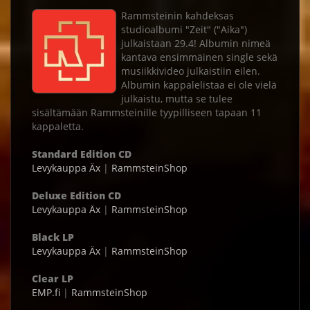
Rammsteinin kahdeksas
studioalbumi "Zeit" ("Aika")
julkaistaan 29.4! Albumin nimeä
kantava ensimmäinen single sekä
musiikkivideo julkaistiin eilen.
Albumin kappalelistaa ei ole vielä
julkaistu, mutta se tulee
sisältämään Rammsteinille tyypilliseen tapaan 11
kappaletta.
Standard Edition CD
Levykauppa Äx
|
RammsteinShop
Deluxe Edition CD
Levykauppa Äx
|
RammsteinShop
Black LP
Levykauppa Äx
|
RammsteinShop
Clear LP
EMP.fi
|
RammsteinShop