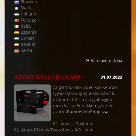
Slovakia
Sveitsi
Hollanti
Portugali
Italia
Espanja
Unkari
Itävalta
Saksa
»
Kommentoi & Jaa
ANGST SINGLEJULKAISU
31.07.2022
Angst musiikkivideo saa seuraa
fyysisestä singlejulkaisusta 26.
elokuuta CD- ja vinyylilevyjen
muodossa. Ennakkomyynti on
avattu
RammsteinShopissa
.
01. Angst - 3:44 min
02. Angst RMX by Twocolors - 4:01 min