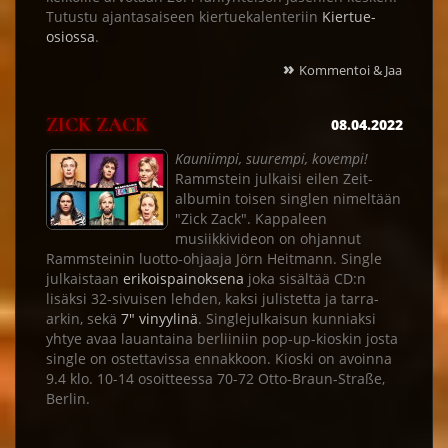
Tutustu ajantasaiseen kiertuekalenteriin
Kiertue-
osiossa
.
»
Kommentoi & Jaa
ZICK ZACK
08.04.2022
Kauniimpi, suurempi, kovempi!
Rammstein julkaisi eilen Zeit-
albumin toisen singlen nimeltään
"Zick Zack". Kappaleen
musiikkivideon on ohjannut
Rammsteinin luotto-ohjaaja Jörn Heitmann. Single
julkaistaan
erikoispainoksena
joka sisältää CD:n
lisäksi 32-sivuisen lehden, kaksi julistetta ja tarra-
arkin, sekä
7" vinyylinä
. Singlejulkaisun kunniaksi
yhtye avaa lauantaina berliiniin pop-up-kioskin josta
single on ostettavissa ennakkoon. Kioski on avoinna
9.4 klo. 10-14 osoitteessa 70-72 Otto-Braun-Straße,
Berlin.