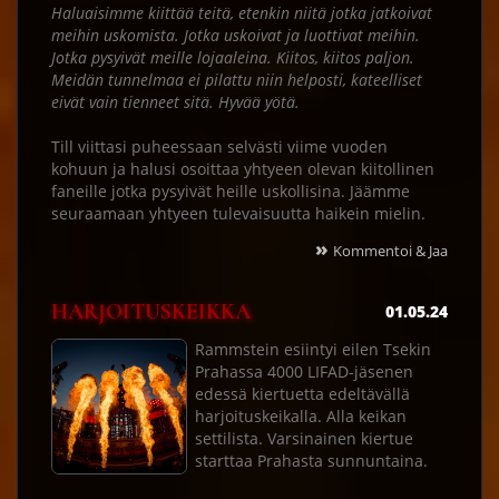
Haluaisimme kiittää teitä, etenkin niitä jotka jatkoivat
meihin uskomista. Jotka uskoivat ja luottivat meihin.
Jotka pysyivät meille lojaaleina. Kiitos, kiitos paljon.
Meidän tunnelmaa ei pilattu niin helposti, kateelliset
eivät vain tienneet sitä. Hyvää yötä.
Till viittasi puheessaan selvästi viime vuoden
kohuun ja halusi osoittaa yhtyeen olevan kiitollinen
faneille jotka pysyivät heille uskollisina. Jäämme
seuraamaan yhtyeen tulevaisuutta haikein mielin.
»
Kommentoi & Jaa
HARJOITUSKEIKKA
01.05.24
Rammstein esiintyi eilen Tsekin
Prahassa 4000 LIFAD-jäsenen
edessä kiertuetta edeltävällä
harjoituskeikalla. Alla keikan
settilista. Varsinainen kiertue
starttaa Prahasta sunnuntaina.