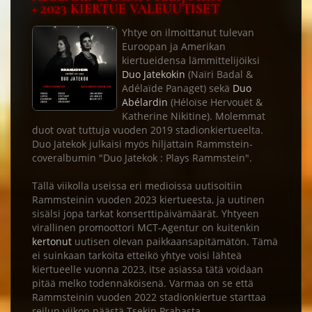
+ 2023 KIERTUE VALEUUTISET
Yhtye on ilmoittanut tulevan
Euroopan ja Amerikan
kiertueidensa lämmittelijöiksi
Duo Jatekokin
(Naïri Badal &
Adélaïde Panaget) sekä
Duo
Abélardin
(Héloïse Hervouët &
Katherine Nikitine). Molemmat
duot ovat tuttuja vuoden 2019 stadionkiertueelta.
Duo Jatekok julkaisi myös hiljattain Rammstein-
coveralbumin "Duo Jatekok : Plays Rammstein".
Tällä viikolla useissa eri medioissa uutisoitiin
Rammsteinin vuoden 2023 kiertueesta, ja uutinen
sisälsi jopa tarkat konserttipäivämäärät. Yhtyeen
virallinen promoottori MCT-Agentur on kuitenkin
kertonut
uutisen olevan paikkaansapitämätön. Tämä
ei suinkaan tarkoita etteikö yhtye voisi lähteä
kiertueelle vuonna 2023, itse asiassa tätä voidaan
pitää melko todennäköisenä. Varmaa on se että
Rammsteinin vuoden 2022 stadionkiertue starttaa
reilun viikon päästä Tsekin Prahasta.