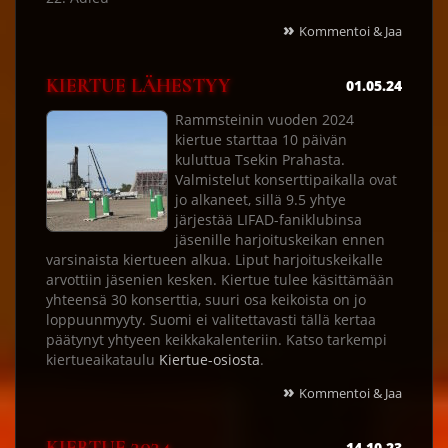
»
Kommentoi & Jaa
KIERTUE LÄHESTYY
01.05.24
Rammsteinin vuoden 2024
kiertue starttaa 10 päivän
kuluttua Tsekin Prahasta.
Valmistelut konserttipaikalla ovat
jo alkaneet, sillä 9.5 yhtye
järjestää LIFAD-faniklubinsa
jäsenille harjoituskeikan ennen
varsinaista kiertueen alkua. Liput harjoituskeikalle
arvottiin jäsenien kesken. Kiertue tulee käsittämään
yhteensä 30 konserttia, suuri osa keikoista on jo
loppuunmyyty. Suomi ei valitettavasti tällä kertaa
päätynyt yhtyeen keikkakalenteriin. Katso tarkempi
kiertueaikataulu
Kiertue-osiosta
.
»
Kommentoi & Jaa
14.10.23