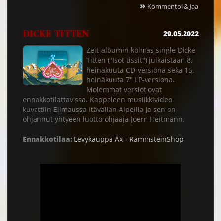
»
Kommentoi & Jaa
DICKE TITTEN
29.05.2022
Zeit-albumin kolmas single Dicke
Titten ("Isot tissit") julkaistaan 8.
heinäkuuta CD-versiona sekä 15.
heinäkuuta 7" LP-versiona.
Molemmat versiot ovat
ennakkotilattavissa. Kappaleen musiikkivideo
kuvattiin Ellmaussa Itävallan Alpeilla ja sen on
ohjannut yhtyeen luotto-ohjaaja Joern Heitmann.
Ennakkotilaa:
Levykauppa Äx
-
RammsteinShop