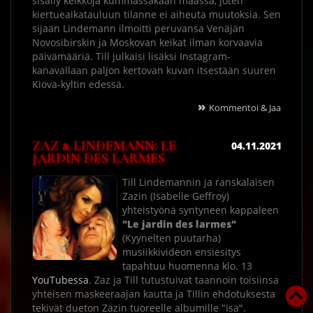
sisälly keikkoja kummassakaan maassa, joten
kiertueaikatauluun tilanne ei aiheuta muutoksia. Sen
sijaan Lindemann ilmoitti peruvansa Venäjän
Novosibirskin ja Moskovan keikat ilman korvaavia
päivämääriä. Till julkaisi lisäksi Instagram-
kanavallaan paljon kertovan kuvan itsestään suuren
Kiova-kyltin edessä.
»
Kommentoi & Jaa
ZAZ & LINDEMANN: LE
04.11.2021
JARDIN DES LARMES
Till Lindemannin ja ranskalaisen
Zazin (Isabelle Geffroy)
yhteistyönä syntyneen kappaleen
"Le jardin des larmes"
(Kyynelten puutarha)
musiikkivideon ensiesitys
tapahtuu huomenna klo. 13
YouTubessa
. Zaz ja Till tutustuivat taannoin toisiinsa
yhteisen maskeeraajan kautta ja Tillin ehdotuksesta
tekivät dueton Zazin tuoreelle albumille "Isa".