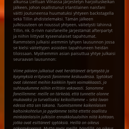
alkunsa Liettuan Vilnassa järjestetyn harjoituskeikan
jälkeen, johon osallistunut irlantilainen naisfani
väitti joutuneensa huumatuksi yhtyeen backstagella
sekä Tillin ahdistelemaksi. Tämän jälkeen
julkisuuteen on noussut yhtyeen, väitetysti lähinnä
Tillin, nk. 0-rivin naisfaneille järjestämät afterpartyt
ja niihin liittyvät kyseenalaiset tapahtumat.
Rammstein julkaisi aiemmin lyhyen lausunnon jossa
se kielsi väitettyjen asioiden tapahtuneen heidän
tiloissaan. Myöhemmin asian paisuttua yhtye julkaisi
seuraavan lausunnon:
Viime päivien julkaisut ovat herättäneet ärtymystä ja
kysymyksiä erityisesti faniemme keskuudessa. Syytökset
ovat iskeneet meihin kaikkiin hyvin voimakkaasti, ja
suhtaudumme niihin erittäin vakavasti. Sanomme
faneillemme: meille on tärkeää, että tunnette olonne
mukavaksi ja turvalliseksi keikoillamme – sekä lavan
edessä että sen takana. Tuomitsemme kaikenlaisen
kaltoinkohtelun ja pyydämme teiltä ettette osallistu
minkäänlaisiin julkisiin ennakkoluuloihin niitä kohtaan,
jotka ovat esittäneet syytöksiä. Heillä on oikeus
näkemykseensä. Mutta myös meillä, bändillä, on oikeus