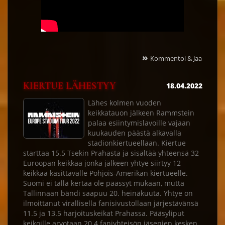
»
Kommentoi & Jaa
KIERTUE LÄHESTYY
18.04.2022
Lähes kolmen vuoden
keikkatauon jälkeen Rammstein
palaa esiintymislavoille vajaan
kuukauden päästä alkavalla
stadionkiertueellaan. Kiertue
starttaa 15.5 Tsekin Prahasta ja sisältää yhteensä 32
Euroopan keikkaa jonka jälkeen yhtye siirtyy 12
keikkaa käsittävälle Pohjois-Amerikan kiertueelle.
Suomi ei tällä kertaa ole päässyt mukaan, mutta
Tallinnaan bändi saapuu 20. heinäkuuta. Yhtye on
ilmoittanut virallisella fanisivustollaan järjestävänsä
11.5 ja 13.5 harjoituskeikat Prahassa. Pääsyliput
keikoille arvotaan 20.4 faniyhteisön jäsenien kesken.