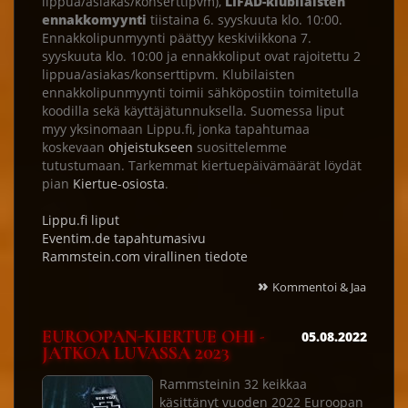
lippua/asiakas/konserttipvm),
LIFAD-klubilaisten
ennakkomyynti
tiistaina 6. syyskuuta klo. 10:00.
Ennakkolipunmyynti päättyy keskiviikkona 7.
syyskuuta klo. 10:00 ja ennakkoliput ovat rajoitettu 2
lippua/asiakas/konserttipvm. Klubilaisten
ennakkolipunmyynti toimii sähköpostiin toimitetulla
koodilla sekä käyttäjätunnuksella. Suomessa liput
myy yksinomaan Lippu.fi, jonka tapahtumaa
koskevaan
ohjeistukseen
suosittelemme
tutustumaan. Tarkemmat kiertuepäivämäärät löydät
pian
Kiertue-osiosta
.
Lippu.fi liput
Eventim.de tapahtumasivu
Rammstein.com virallinen tiedote
»
Kommentoi & Jaa
EUROOPAN-KIERTUE OHI -
05.08.2022
JATKOA LUVASSA 2023
Rammsteinin 32 keikkaa
käsittänyt vuoden 2022 Euroopan