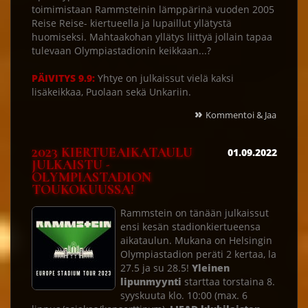
toimimistaan Rammsteinin lämppärinä vuoden 2005
Reise Reise- kiertueella ja lupaillut yllätystä
huomiseksi. Mahtaakohan yllätys liittyä jollain tapaa
tulevaan Olympiastadionin keikkaan...?
PÄIVITYS 9.9:
Yhtye on julkaissut vielä kaksi
lisäkeikkaa, Puolaan sekä Unkariin.
»
Kommentoi & Jaa
2023 KIERTUEAIKATAULU
01.09.2022
JULKAISTU -
OLYMPIASTADION
TOUKOKUUSSA!
Rammstein on tänään julkaissut
ensi kesän stadionkiertueensa
aikataulun. Mukana on Helsingin
Olympiastadion peräti 2 kertaa, la
27.5 ja su 28.5!
Yleinen
lipunmyynti
starttaa torstaina 8.
syyskuuta klo. 10:00 (max. 6