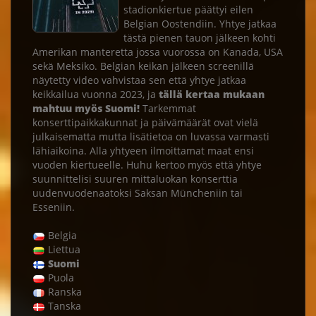
stadionkiertue päättyi eilen
Belgian Oostendiin. Yhtye jatkaa
tästä pienen tauon jälkeen kohti
Amerikan manteretta jossa vuorossa on Kanada, USA
sekä Meksiko. Belgian keikan jälkeen screenillä
näytetty video vahvistaa sen että yhtye jatkaa
keikkailua vuonna 2023, ja
tällä kertaa mukaan
mahtuu myös Suomi!
Tarkemmat
konserttipaikkakunnat ja päivämäärät ovat vielä
julkaisematta mutta lisätietoa on luvassa varmasti
lähiaikoina. Alla yhtyeen ilmoittamat maat ensi
vuoden kiertueelle. Huhu kertoo myös että yhtye
suunnittelisi suuren mittaluokan konserttia
uudenvuodenaatoksi Saksan Müncheniin tai
Esseniin.
Belgia
Liettua
Suomi
Puola
Ranska
Tanska