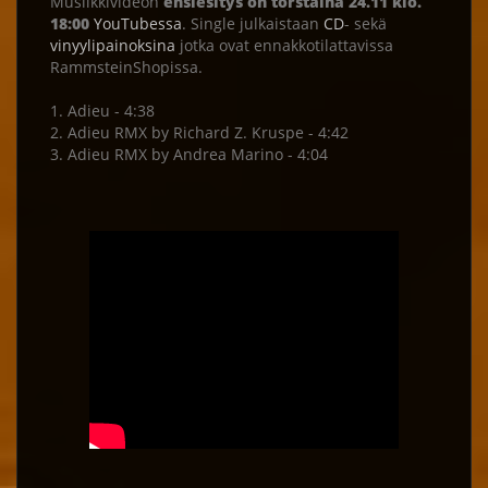
Musiikkivideon
ensiesitys on torstaina 24.11 klo.
18:00
YouTubessa
. Single julkaistaan
CD
- sekä
vinyylipainoksina
jotka ovat ennakkotilattavissa
RammsteinShopissa.
1. Adieu - 4:38
2. Adieu RMX by Richard Z. Kruspe - 4:42
3. Adieu RMX by Andrea Marino - 4:04