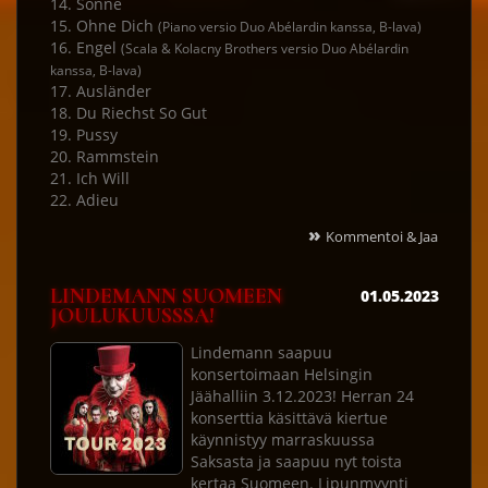
14. Sonne
15. Ohne Dich
(Piano versio Duo Abélardin kanssa, B-lava)
16. Engel
(Scala & Kolacny Brothers versio Duo Abélardin
kanssa, B-lava)
17. Ausländer
18. Du Riechst So Gut
19. Pussy
20. Rammstein
21. Ich Will
22. Adieu
»
Kommentoi & Jaa
LINDEMANN SUOMEEN
01.05.2023
JOULUKUUSSSA!
Lindemann saapuu
konsertoimaan Helsingin
Jäähalliin 3.12.2023! Herran 24
konserttia käsittävä kiertue
käynnistyy marraskuussa
Saksasta ja saapuu nyt toista
kertaa Suomeen. Lipunmyynti