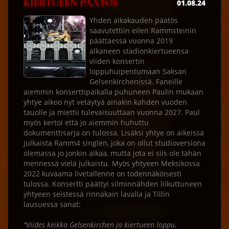
KIERTUEEN PÄÄTÖS
01.08.24
Yhden aikakauden päätös
saavutettiin eilen Rammsteinin
päättäessä vuonna 2019
alkaneen stadionkiertueensa
viiden konsertin
loppuhuipentumaan Saksan
Gelsenkirchenissä. Faneille
aiemmin konserttipaikalla puhuneen Paulin mukaan
yhtye aikoo nyt vetäytyä ainakin kahden vuoden
tauolle ja miettii tulevaisuuttaan vuonna 2027. Paul
myös kertoi että jo aiemmin huhuttu
dokumenttisarja on tulossa. Lisäksi yhtye on aikeissa
julkaista Ramm4 singlen, joka on ollut studioversiona
olemassa jo jonkin aikaa, mutta jota ei siis ole tähän
mennessä vielä julkaistu. Myös yhtyeen Meksikossa
2022 kuvaama livetallenne on todennäköisesti
tulossa. Konsertti päättyi silminnähden liikuttuneen
yhtyeen seistessä rinnakain lavalla ja Tillin
lausuessa sanat:
"Viides keikka Gelsenkirchen ja kiertueen loppu.