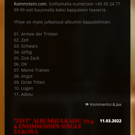
Rammstein.com
. Soittamalla numeroon +49 30 24 77
99 99 voit kuunnella kaksi kappaleen teaseriä.
Yhtye on myös julkaissut albumin kappalelistan:
01. Armee der Tristen
02. Zeit
03. Schwarz
04. Giftig
05. Zick Zack
06. OK
07. Meine Tränen
08. Angst
09. Dicke Titten
10. Lügen
11. Adieu
»
Kommentoi & Jaa
"ZEIT" ALBUMIJULKAISU 29.4
11.03.2022
& ENSIMMÄINEN SINGLE
ULKONA