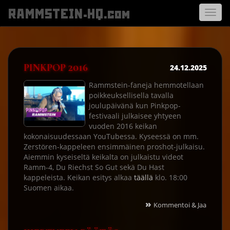
RAMMSTEIN-HQ.com
Avaa
navigo
PINKPOP 2016
24.12.2025
Rammstein-faneja hemmotellaan
poikkeuksellisella tavalla
joulupäivänä kun Pinkpop-
festivaali julkaisee yhtyeen
vuoden 2016 keikan
kokonaisuudessaan YouTubessa. Kyseessä on mm.
Zerstören-kappeleen ensimmäinen proshot-julkaisu.
Aiemmin kyseiseltä keikalta on julkaistu videot
Ramm-4, Du Riechst So Gut sekä Du Hast
kappeleista. Keikan esitys alkaa
täällä
klo. 18:00
Suomen aikaa.
»
Kommentoi & Jaa