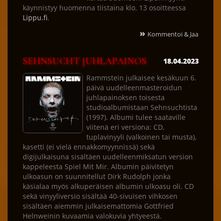
käynnistyy huomenna tiistaina klo. 13 osoitteessa
Lippu.fi
.
»
Kommentoi & Jaa
SEHNSUCHT JUHLAPAINOS
18.04.2023
Rammstein julkaisee kesäkuun 6.
päivä uudelleenmasteroidun
juhlapainoksen toisesta
studioalbumistaan Sehnsuchtista
(1997). Albumi tulee saataville
viitenä eri versiona: CD,
tuplavinyyli (valkoinen tai musta),
kasetti (ei vielä ennakkomyynnissä) sekä
digijulkaisuna sisältäen uudelleenmiksatun version
kappeleesta Spiel Mit Mir. Albumin päivitetyn
ulkoasun on suunnitellut Dirk Rudolph jonka
käsialaa myös alkuperäisen albumin ulkoasu oli. CD
sekä vinyyliversio sisältää 40-sivuisen vihkosen
sisältäen aiemmin julkaisemattomia Gottfried
Helnweinin kuvaamia valokuvia yhtyeestä.