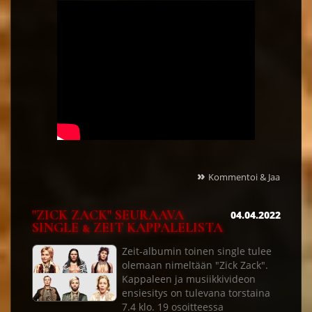
»
Kommentoi & Jaa
"ZICK ZACK" SEURAAVA
04.04.2022
SINGLE & ZEIT KAPPALELISTA
Zeit-albumin toinen single tulee
olemaan nimeltään "Zick Zack".
Kappaleen ja musiikkivideon
ensiesitys on tulevana torstaina
7.4 klo. 19 osoitteessa