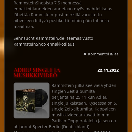
RammsteinShopista 7.5 mennessä
ennakkotilanneiden annetaan myös mahdollisuus
lähettää Rammstein-postimerkillä varustettu
aiheeseen liittyvä postikortti mihin päin tahansa
maailmaa.
Sehnsucht.Rammstein.de- teemasivusto
RammsteinShop ennakkotilaus
»
Kommentoi & Jaa
ADIEU SINGLE JA
22.11.2022
MUSIIKKIVIDEO
Rammstein julkaisee vielä yhden
singlen Zeit-albumilta
perjantaina 25.11 kun Adieu
single julkaistaan. Kyseessä on 5.
single Zeit-albumilta. Kappaleen
musiikkivideota kuvattiin mm.
Pariisin Oopperatalolla ja sen on
ohjannut Specter Berlin (Deutschland).