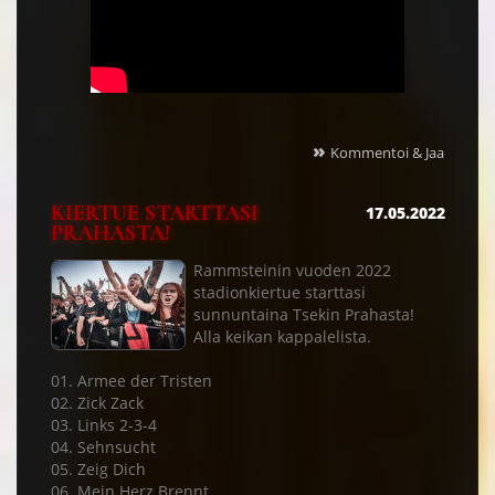
»
Kommentoi & Jaa
KIERTUE STARTTASI
17.05.2022
PRAHASTA!
Rammsteinin vuoden 2022
stadionkiertue starttasi
sunnuntaina Tsekin Prahasta!
Alla keikan kappalelista.
01. Armee der Tristen
02. Zick Zack
03. Links 2-3-4
04. Sehnsucht
05. Zeig Dich
06. Mein Herz Brennt