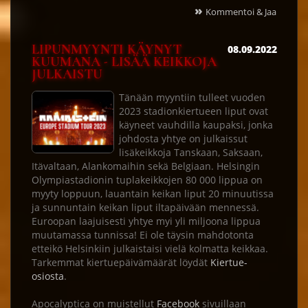
»
Kommentoi & Jaa
LIPUNMYYNTI KÄYNYT
08.09.2022
KUUMANA - LISÄÄ KEIKKOJA
JULKAISTU
Tänään myyntiin tulleet vuoden
2023 stadionkiertueen liput ovat
käyneet vauhdilla kaupaksi, jonka
johdosta yhtye on julkaissut
lisäkeikkoja Tanskaan, Saksaan,
Itävaltaan, Alankomaihin sekä Belgiaan. Helsingin
Olympiastadionin tuplakeikkojen 80 000 lippua on
myyty loppuun, lauantain keikan liput 20 minuutissa
ja sunnuntain keikan liput iltapäivään mennessä.
Euroopan laajuisesti yhtye myi yli miljoona lippua
muutamassa tunnissa! Ei ole täysin mahdotonta
etteikö Helsinkiin julkaistaisi vielä kolmatta keikkaa.
Tarkemmat kiertuepäivämäärät löydät
Kiertue-
osiosta
.
Apocalyptica on muistellut
Facebook
sivuillaan