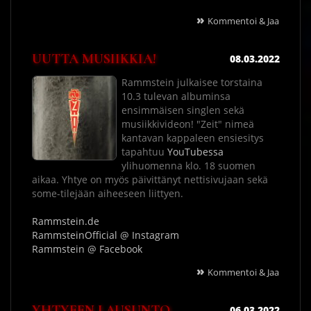
»
Kommentoi & Jaa
UUTTA MUSIIKKIA!
08.03.2022
Rammstein julkaisee torstaina
10.3 tulevan albuminsa
ensimmäisen singlen sekä
musiikkivideon! "Zeit" nimeä
kantavan kappaleen ensiesitys
tapahtuu
YouTubessa
ylihuomenna klo. 18 suomen
aikaa. Yhtye on myös päivittänyt nettisivujaan sekä
some-tilejään aiheeseen liittyen.
Rammstein.de
RammsteinOfficial @ Instagram
Rammstein @ Facebook
»
Kommentoi & Jaa
YHTYEEN LAUSUNTO
06.03.2022