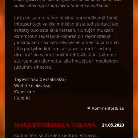
siihen, ettei myöskään meitä tuomita ennakkoon.
Juttu on saanut viime päivinä ennennäkemättömät
mittasuhteet, vaikka minkäänlaisia todisteita ei ole
esitetty puolesta eikä vastaan. Huhujen mukaan
Rammstein taustajoukkoineen on käynnistänyt
jonkinlaisen sisäisen selvityksen aiheesta ja fanien
afterpartyihin kutsumisesta vastannut "casting
director" on saanut potkut tehtävästään. Jäämme
seuraamaan tilannetta, alla linkkejä eri medioiden
juttuihin aiheesta.
Tagesschau.de (saksaksi)
Welt.de (saksaksi)
Kaaoszine
Iltalehti
»
Kommentoi & Jaa
HARJOITUSKEIKKA TAKANA
21.05.2023
Rammstein soitti eilen Liettuan Vilnassa