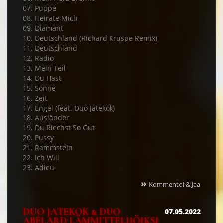
07. Puppe
08. Heirate Mich
09. Diamant
10. Deutschland (Richard Kruspe Remix)
11. Deutschland
12. Radio
13. Mein Teil
14. Du Hast
15. Sonne
16. Zeit
17. Engel (feat. Duo Jatekok)
18. Ausländer
19. Du Riechst So Gut
20. Pussy
21. Rammstein
22. Ich Will
23. Adieu
»
Kommentoi & Jaa
DUO JATEKOK & DUO
07.05.2022
ABÉLARD LÄMMITTELIJÖIKSI